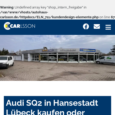
Warning
: Undefined array key "shop_intern_freigabe" in
/var/www/vhosts/autohaus-
carlsson.de/httpdocs/ELN_711/kundendesign-elemente.php
on line
67
Audi SQ2 in Hansestadt
Lübeck kaufen oder