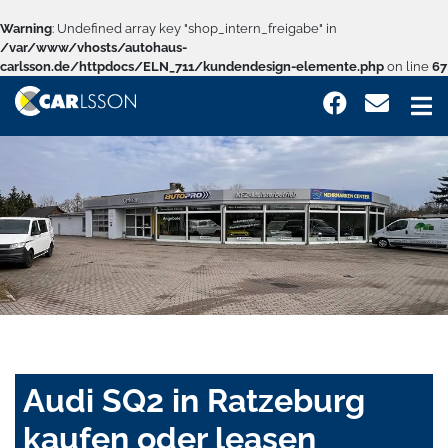
Warning
: Undefined array key "shop_intern_freigabe" in
/var/www/vhosts/autohaus-
carlsson.de/httpdocs/ELN_711/kundendesign-elemente.php
on line
67
Audi SQ2 in Ratzeburg
kaufen oder leasen