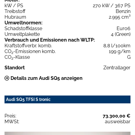
kW / PS
270 kW / 367 PS
Treibstoff
Benzin
Hubraum
2.995 cm³
Umweltnormen:
Schadstoffklasse
Euro6
Umweltplakette
4 (Green)
Verbrauch und Emissionen nach WLTP:
Kraftstoffverbr. komb.
8,8 l/100km
CO
-Emissionen komb.
199 g/km
2
CO
-Klasse
G
2
Standort
Zentrallager
Details zum Audi SQ5 anzeigen
Audi SQ5 TFSI S tronic
Preis:
73.300,00 €
MWSt:
ausweisbar