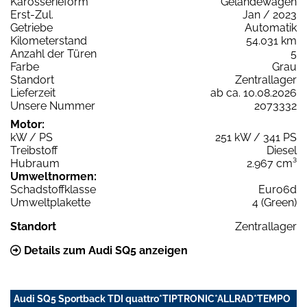
Karosserieform
Geländewagen
Erst-Zul.
Jan / 2023
Getriebe
Automatik
Kilometerstand
54.031 km
Anzahl der Türen
5
Farbe
Grau
Standort
Zentrallager
Lieferzeit
ab ca. 10.08.2026
Unsere Nummer
2073332
Motor:
kW / PS
251 kW / 341 PS
Treibstoff
Diesel
Hubraum
2.967 cm³
Umweltnormen:
Schadstoffklasse
Euro6d
Umweltplakette
4 (Green)
Standort
Zentrallager
Details zum Audi SQ5 anzeigen
Audi SQ5 Sportback TDI quattro*TIPTRONIC*ALLRAD*TEMPO