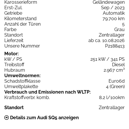
Karosserieform
Geländewagen
Erst-Zul.
Sep / 2023
Getriebe
Automatik
Kilometerstand
79.700 km
Anzahl der Türen
5
Farbe
Grau
Standort
Zentrallager
Lieferzeit
ab ca. 10.08.2026
Unsere Nummer
P2188413
Motor:
kW / PS
251 kW / 341 PS
Treibstoff
Diesel
Hubraum
2.967 cm³
Umweltnormen:
Schadstoffklasse
Euro6d
Umweltplakette
4 (Green)
Verbrauch und Emissionen nach WLTP:
Kraftstoffverbr. komb.
8,2 l/100km
Standort
Zentrallager
Details zum Audi SQ5 anzeigen