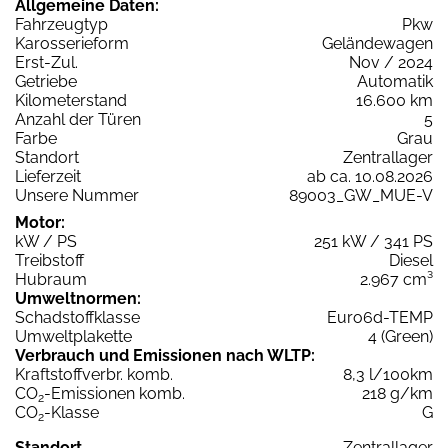
Allgemeine Daten:
Fahrzeugtyp
Pkw
Karosserieform
Geländewagen
Erst-Zul.
Nov / 2024
Getriebe
Automatik
Kilometerstand
16.600 km
Anzahl der Türen
5
Farbe
Grau
Standort
Zentrallager
Lieferzeit
ab ca. 10.08.2026
Unsere Nummer
89003_GW_MUE-V
Motor:
kW / PS
251 kW / 341 PS
Treibstoff
Diesel
Hubraum
2.967 cm³
Umweltnormen:
Schadstoffklasse
Euro6d-TEMP
Umweltplakette
4 (Green)
Verbrauch und Emissionen nach WLTP:
Kraftstoffverbr. komb.
8,3 l/100km
CO
-Emissionen komb.
218 g/km
2
CO
-Klasse
G
2
Standort
Zentrallager