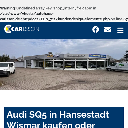
Warning
: Undefined array key "shop_intern_freigabe" in
/var/www/vhosts/autohaus-
carlsson.de/httpdocs/ELN_711/kundendesign-elemente.php
on line
67
Audi SQ5 in Hansestadt
Wismar kaufen oder