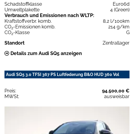
Schadstoffklasse
Euro6d
Umweltplakette
4 (Green)
Verbrauch und Emissionen nach WLTP:
Kraftstoffverbr. komb.
8,2 l/100km
CO
-Emissionen komb.
214 g/km
2
CO
-Klasse
G
2
Standort
Zentrallager
Details zum Audi SQ5 anzeigen
Audi SQ5 3.0 TFSI 367 PS Luftfederung B&O HUD 360 Vol
Preis:
94.500,00 €
MWSt:
ausweisbar