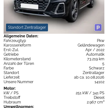
Standort Zentrallager
Allgemeine Daten:
Fahrzeugtyp
Pkw
Karosserieform
Geländewagen
Erst-Zul.
Apr / 2022
Getriebe
Automatik
Kilometerstand
73.219 km
Anzahl der Türen
5
Farbe
Schwarz
Standort
Zentrallager
Lieferzeit
ab ca. 10.08.2026
Unsere Nummer
14102
Motor:
kW / PS
251 kW / 341 PS
Treibstoff
Diesel
Hubraum
2.967 cm³
Umweltnormen: