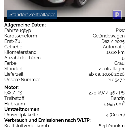
Standort Zentrallager
Allgemeine Daten:
Fahrzeugtyp
Pkw
Karosserieform
Geländewagen
Erst-Zul.
Dez / 2025
Getriebe
Automatik
Kilometerstand
1.610 km
Anzahl der Türen
5
Farbe
Grau
Standort
Zentrallager
Lieferzeit
ab ca. 10.08.2026
Unsere Nummer
2105472
Motor:
kW / PS
270 kW / 367 PS
Treibstoff
Benzin
Hubraum
2.995 cm³
Umweltnormen:
Umweltplakette
4 (Green)
Verbrauch und Emissionen nach WLTP:
Kraftstoffverbr. komb.
8,4 l/100km