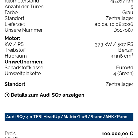
Kilometerstand
45.267 km
Anzahl der Türen
5
Farbe
Grau
Standort
Zentrallager
Lieferzeit
ab ca. 10.08.2026
Unsere Nummer
D017087
Motor:
kW / PS
373 kW / 507 PS
Treibstoff
Benzin
Hubraum
3.996 cm³
Umweltnormen:
Schadstoffklasse
Euro6d
Umweltplakette
4 (Green)
Standort
Zentrallager
Details zum Audi SQ7 anzeigen
Audi SQ7 4.0 TFSI HeadUp/Matrix/Luft/Stand/AHK/Pano
Preis:
100.000,00 €