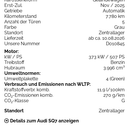
Erst-Zul.
Nov / 2025
Getriebe
Automatik
Kilometerstand
7.780 km
Anzahl der Türen
5
Farbe
Grau
Standort
Zentrallager
Lieferzeit
ab ca. 10.08.2026
Unsere Nummer
D010845
Motor:
kW / PS
373 kW / 507 PS
Treibstoff
Benzin
Hubraum
3.996 cm³
Umweltnormen:
Umweltplakette
4 (Green)
Verbrauch und Emissionen nach WLTP:
Kraftstoffverbr. komb.
11,9 l/100km
CO
-Emissionen komb.
270 g/km
2
CO
-Klasse
G
2
Standort
Zentrallager
Details zum Audi SQ7 anzeigen