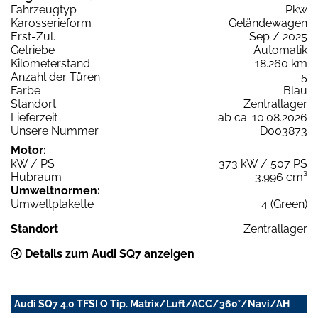
Fahrzeugtyp
Pkw
Karosserieform
Geländewagen
Erst-Zul.
Sep / 2025
Getriebe
Automatik
Kilometerstand
18.260 km
Anzahl der Türen
5
Farbe
Blau
Standort
Zentrallager
Lieferzeit
ab ca. 10.08.2026
Unsere Nummer
D003873
Motor:
kW / PS
373 kW / 507 PS
Hubraum
3.996 cm³
Umweltnormen:
Umweltplakette
4 (Green)
Standort
Zentrallager
Details zum Audi SQ7 anzeigen
Audi SQ7 4.0 TFSI Q Tip. Matrix/Luft/ACC/360°/Navi/AH