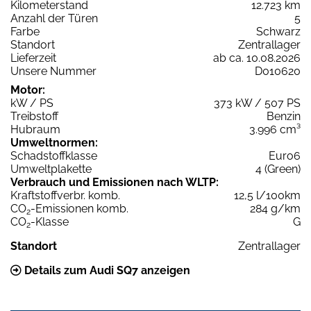
Kilometerstand
12.723 km
Anzahl der Türen
5
Farbe
Schwarz
Standort
Zentrallager
Lieferzeit
ab ca. 10.08.2026
Unsere Nummer
D010620
Motor:
kW / PS
373 kW / 507 PS
Treibstoff
Benzin
Hubraum
3.996 cm³
Umweltnormen:
Schadstoffklasse
Euro6
Umweltplakette
4 (Green)
Verbrauch und Emissionen nach WLTP:
Kraftstoffverbr. komb.
12,5 l/100km
CO
-Emissionen komb.
284 g/km
2
CO
-Klasse
G
2
Standort
Zentrallager
Details zum Audi SQ7 anzeigen