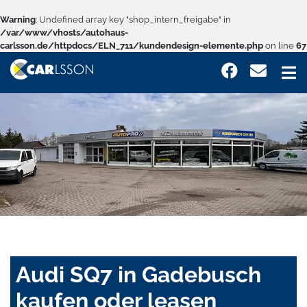
Warning
: Undefined array key "shop_intern_freigabe" in
/var/www/vhosts/autohaus-
carlsson.de/httpdocs/ELN_711/kundendesign-elemente.php
on line
67
Audi SQ7 in Gadebusch
kaufen oder leasen