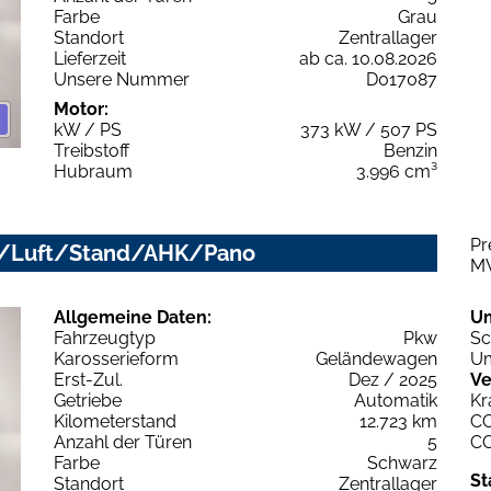
Farbe
Grau
Standort
Zentrallager
Lieferzeit
ab ca. 10.08.2026
Unsere Nummer
D017087
Motor:
kW / PS
373 kW / 507 PS
Treibstoff
Benzin
Hubraum
3.996 cm³
Pr
ix/Luft/Stand/AHK/Pano
M
Allgemeine Daten:
U
Fahrzeugtyp
Pkw
Sc
Karosserieform
Geländewagen
Um
Erst-Zul.
Dez / 2025
Ve
Getriebe
Automatik
Kr
Kilometerstand
12.723 km
C
Anzahl der Türen
5
C
Farbe
Schwarz
St
Standort
Zentrallager