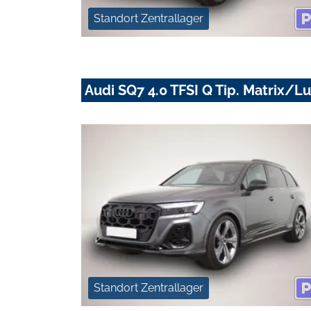
Standort Zentrallager
Audi SQ7 4.0 TFSI Q Tip. Matrix
Standort Zentrallager