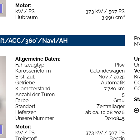
Motor:
kW / PS
373 kW / 507 PS
Hubraum
3.996 cm³
Pr
/Luft/ACC/360°/Navi/AH
M
Allgemeine Daten:
U
Fahrzeugtyp
Pkw
Um
Karosserieform
Geländewagen
Ve
Erst-Zul.
Nov / 2025
Kr
Getriebe
Automatik
C
Kilometerstand
7.780 km
C
Anzahl der Türen
5
St
Farbe
Grau
Standort
Zentrallager
Lieferzeit
ab ca. 10.08.2026
Unsere Nummer
D010845
Motor:
kW / PS
373 kW / 507 PS
Treibstoff
Benzin