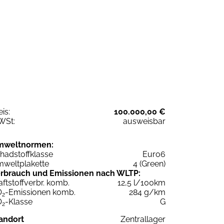
eis:
100.000,00 €
WSt:
ausweisbar
mweltnormen:
hadstoffklasse
Euro6
weltplakette
4 (Green)
rbrauch und Emissionen nach WLTP:
aftstoffverbr. komb.
12,5 l/100km
O
-Emissionen komb.
284 g/km
2
O
-Klasse
G
2
andort
Zentrallager