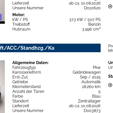
Lieferzeit
ab ca. 10.08.2026
Unsere Nummer
D010620
Motor:
kW / PS
373 kW / 507 PS
Treibstoff
Benzin
Hubraum
3.996 cm³
Pr
/Luft/ACC/Standhzg./Ka
M
Allgemeine Daten:
U
Fahrzeugtyp
Pkw
Um
Karosserieform
Geländewagen
St
Erst-Zul.
Sep / 2025
Getriebe
Automatik
Kilometerstand
18.260 km
Anzahl der Türen
5
Farbe
Blau
Standort
Zentrallager
Lieferzeit
ab ca. 10.08.2026
Unsere Nummer
D003873