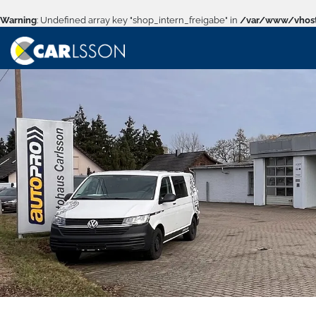
Warning
: Undefined array key "shop_intern_freigabe" in
/var/www/vhost