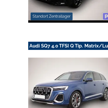
Standort Zentrallager
Audi SQ7 4.0 TFSI Q Tip. Matrix