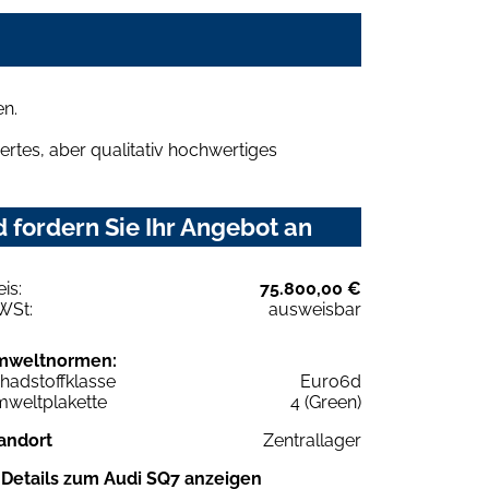
en.
rtes, aber qualitativ hochwertiges
fordern Sie Ihr Angebot an
eis:
75.800,00 €
WSt:
ausweisbar
mweltnormen:
hadstoffklasse
Euro6d
weltplakette
4 (Green)
andort
Zentrallager
Details zum Audi SQ7 anzeigen