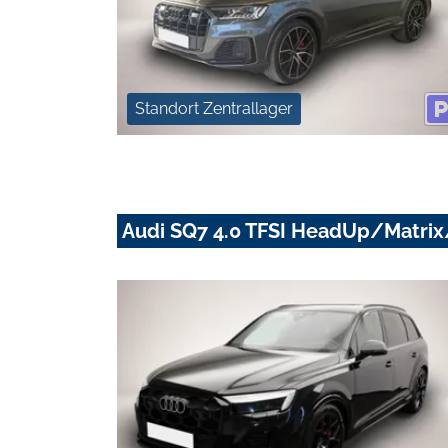
Standort Zentrallager
Audi SQ7 4.0 TFSI HeadUp/Matr