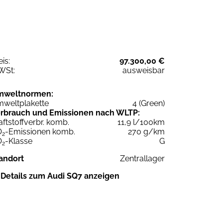
eis:
97.300,00 €
WSt:
ausweisbar
mweltnormen:
weltplakette
4 (Green)
rbrauch und Emissionen nach WLTP:
aftstoffverbr. komb.
11,9 l/100km
O
-Emissionen komb.
270 g/km
2
O
-Klasse
G
2
andort
Zentrallager
Details zum Audi SQ7 anzeigen