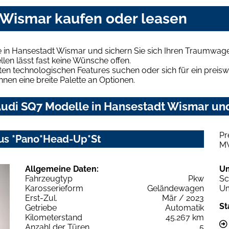
 Wismar kaufen oder leasen
 in Hansestadt Wismar und sichern Sie sich Ihren Traumwag
len lässt fast keine Wünsche offen.
en technologischen Features suchen oder sich für ein preiswe
hnen eine breite Palette an Optionen.
udi SQ7 Modelle in Hansestadt Wismar und 
Pr
Plus *Pano*Head-Up*St
M
Allgemeine Daten:
U
Fahrzeugtyp
Pkw
Sc
Karosserieform
Geländewagen
Um
Erst-Zul.
Mär / 2023
St
Getriebe
Automatik
Kilometerstand
45.267 km
Anzahl der Türen
5