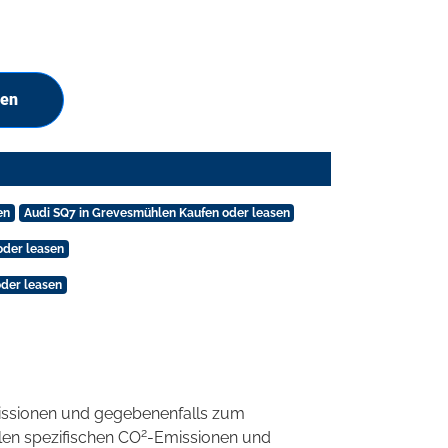
hen
en
Audi SQ7 in Grevesmühlen Kaufen oder leasen
 oder leasen
oder leasen
ssionen und gegebenenfalls zum
2
llen spezifischen CO
-Emissionen und