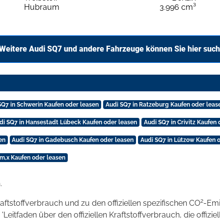
Hubraum
3.996 cm³
Weitere Audi SQ7 und andere Fahrzeuge können Sie hier suc
SQ7 in Schwerin Kaufen oder leasen
Audi SQ7 in Ratzeburg Kaufen oder leas
di SQ7 in Hansestadt Lübeck Kaufen oder leasen
Audi SQ7 in Crivitz Kaufen
en
Audi SQ7 in Gadebusch Kaufen oder leasen
Audi SQ7 in Lützow Kaufen 
m,x Kaufen oder leasen
.
2
raftstoffverbrauch und zu den offiziellen spezifischen CO
-Emi
tfaden über den offiziellen Kraftstoffverbrauch, die offizie