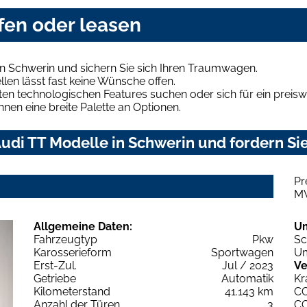
fen oder leasen
n Schwerin und sichern Sie sich Ihren Traumwagen.
len lässt fast keine Wünsche offen.
en technologischen Features suchen oder sich für ein preiswe
hnen eine breite Palette an Optionen.
udi TT Modelle in Schwerin und fordern Sie
Pr
M
Allgemeine Daten:
U
Fahrzeugtyp
Pkw
Sc
Karosserieform
Sportwagen
Um
Erst-Zul.
Jul / 2023
Ve
Getriebe
Automatik
Kr
Kilometerstand
41.143 km
C
Anzahl der Türen
3
C