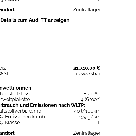
2
andort
Zentrallager
Details zum Audi TT anzeigen
eis:
41.740,00 €
WSt:
ausweisbar
mweltnormen:
hadstoffklasse
Euro6d
weltplakette
4 (Green)
rbrauch und Emissionen nach WLTP:
aftstoffverbr. komb.
7,0 l/100km
O
-Emissionen komb.
159 g/km
2
O
-Klasse
F
2
andort
Zentrallager