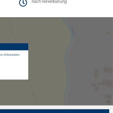
nach Vereinbarung
om Drittanbieter