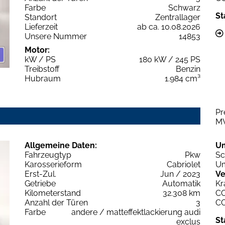
Farbe
Schwarz
St
Standort
Zentrallager
Lieferzeit
ab ca. 10.08.2026
Unsere Nummer
14853
Motor:
kW / PS
180 kW / 245 PS
Treibstoff
Benzin
Hubraum
1.984 cm³
Pr
M
Allgemeine Daten:
U
Fahrzeugtyp
Pkw
Sc
Karosserieform
Cabriolet
Um
Erst-Zul.
Jun / 2023
Ve
Getriebe
Automatik
Kr
Kilometerstand
32.308 km
C
Anzahl der Türen
3
C
Farbe
andere / matteffektlackierung audi
St
exclus