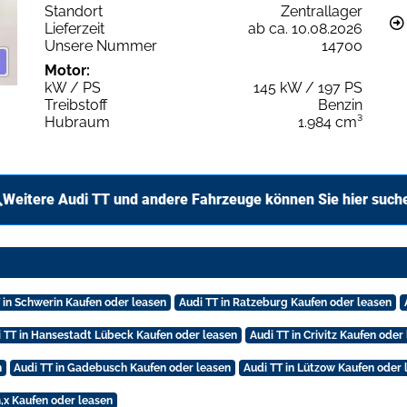
Standort
Zentrallager
Lieferzeit
ab ca. 10.08.2026
Unsere Nummer
14700
Motor:
kW / PS
145 kW / 197 PS
Treibstoff
Benzin
Hubraum
1.984 cm³
Weitere Audi TT und andere Fahrzeuge können Sie hier such
 in Schwerin Kaufen oder leasen
Audi TT in Ratzeburg Kaufen oder leasen
 TT in Hansestadt Lübeck Kaufen oder leasen
Audi TT in Crivitz Kaufen oder
n
Audi TT in Gadebusch Kaufen oder leasen
Audi TT in Lützow Kaufen oder 
x Kaufen oder leasen