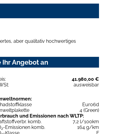
rtes, aber qualitativ hochwertiges
 Ihr Angebot an
eis:
41.980,00 €
WSt:
ausweisbar
mweltnormen:
hadstoffklasse
Euro6d
weltplakette
4 (Green)
rbrauch und Emissionen nach WLTP:
aftstoffverbr. komb.
7,2 l/100km
O
-Emissionen komb.
164 g/km
2
O
-Klasse
F