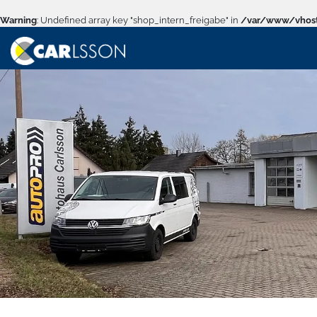
Warning
: Undefined array key "shop_intern_freigabe" in
/var/www/vhost