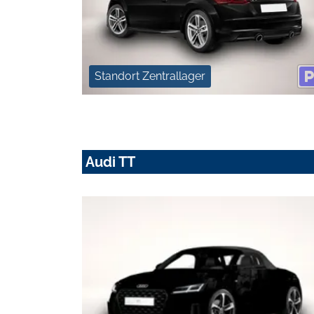
Standort Zentrallager
Audi TT