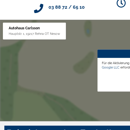
03 88 72 / 65 10
Autohaus Carlsson
Hauptstr. 1, 19217 Rehna OT Nesow
Für die Aktivierun
Google LLC
erforde