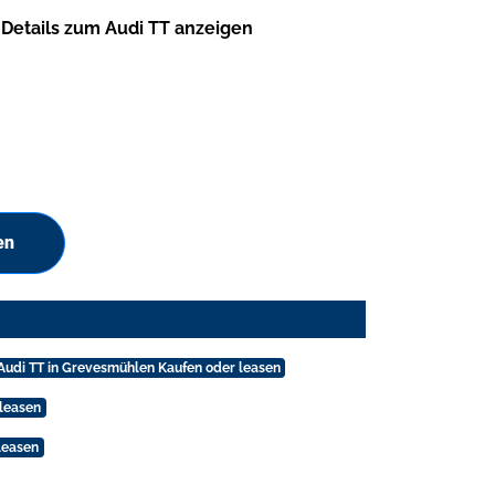
Details zum Audi TT anzeigen
en
Audi TT in Grevesmühlen Kaufen oder leasen
 leasen
leasen