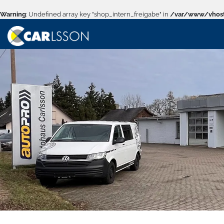
Warning
: Undefined array key "shop_intern_freigabe" in
/var/www/vhost