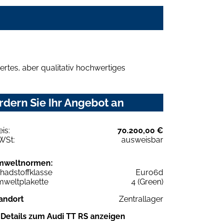
rtes, aber qualitativ hochwertiges
dern Sie Ihr Angebot an
eis:
70.200,00 €
WSt:
ausweisbar
mweltnormen:
hadstoffklasse
Euro6d
weltplakette
4 (Green)
andort
Zentrallager
Details zum Audi TT RS anzeigen