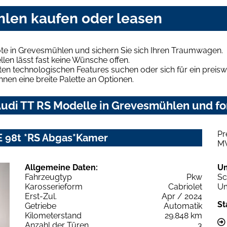
hlen kaufen oder leasen
te in Grevesmühlen und sichern Sie sich Ihren Traumwagen.
len lässt fast keine Wünsche offen.
en technologischen Features suchen oder sich für ein preiswe
hnen eine breite Palette an Optionen.
udi TT RS Modelle in Grevesmühlen und for
Pr
E 98t *RS Abgas*Kamer
M
Allgemeine Daten:
U
Fahrzeugtyp
Pkw
Sc
Karosserieform
Cabriolet
Um
Erst-Zul.
Apr / 2024
St
Getriebe
Automatik
Kilometerstand
29.848 km
Anzahl der Türen
3