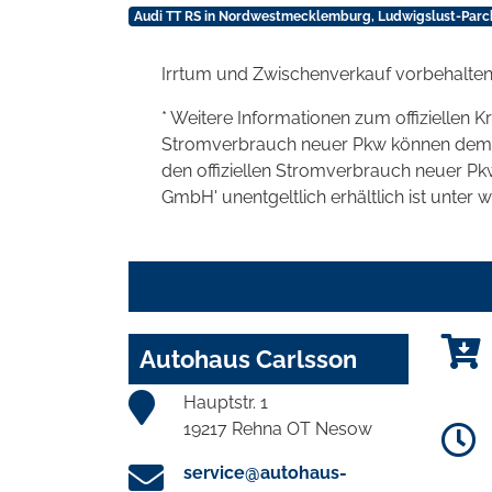
Audi TT RS in Nordwestmecklemburg, Ludwigslust-Parch
Irrtum und Zwischenverkauf vorbehalten
* Weitere Informationen zum offiziellen K
Stromverbrauch neuer Pkw können dem 'Lei
den offiziellen Stromverbrauch neuer P
GmbH' unentgeltlich erhältlich ist unter 
Autohaus Carlsson
Hauptstr. 1
19217 Rehna OT Nesow
service@autohaus-