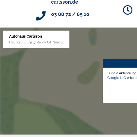
carlsson.de
03 88 72 / 65 10
Autohaus Carlsson
Hauptstr. 1, 19217 Rehna OT Nesow
Für die Aktivierun
Google LLC
erforde