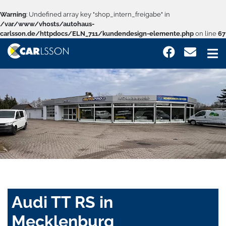
Warning
: Undefined array key "shop_intern_freigabe" in
/var/www/vhosts/autohaus-
carlsson.de/httpdocs/ELN_711/kundendesign-elemente.php
on line
67
Audi TT RS in
Mecklenburg