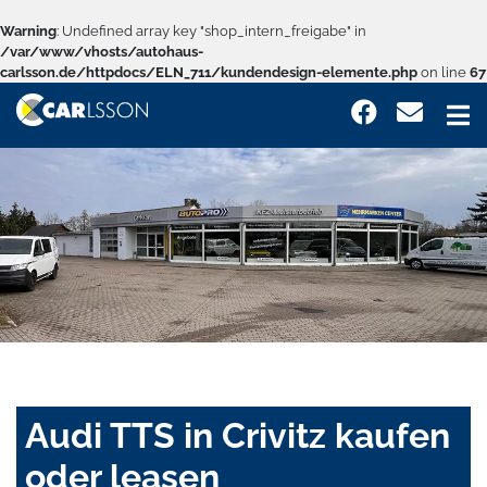
Warning
: Undefined array key "shop_intern_freigabe" in
/var/www/vhosts/autohaus-
carlsson.de/httpdocs/ELN_711/kundendesign-elemente.php
on line
67
Audi TTS in Crivitz kaufen
oder leasen