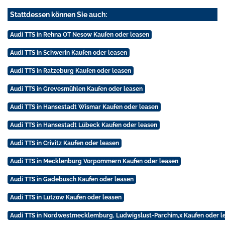
Stattdessen können Sie auch:
Audi TTS in Rehna OT Nesow Kaufen oder leasen
Audi TTS in Schwerin Kaufen oder leasen
Audi TTS in Ratzeburg Kaufen oder leasen
Audi TTS in Grevesmühlen Kaufen oder leasen
Audi TTS in Hansestadt Wismar Kaufen oder leasen
Audi TTS in Hansestadt Lübeck Kaufen oder leasen
Audi TTS in Crivitz Kaufen oder leasen
Audi TTS in Mecklenburg Vorpommern Kaufen oder leasen
Audi TTS in Gadebusch Kaufen oder leasen
Audi TTS in Lützow Kaufen oder leasen
Audi TTS in Nordwestmecklemburg, Ludwigslust-Parchim,x Kaufen oder l