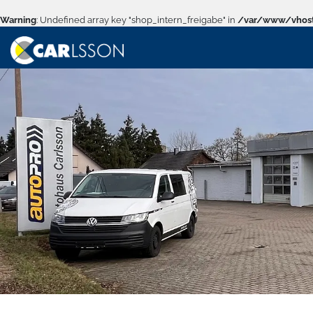
Warning
: Undefined array key "shop_intern_freigabe" in
/var/www/vhost