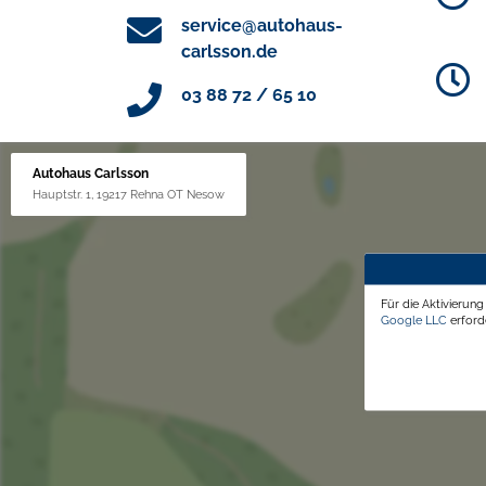
service@autohaus-
carlsson.de
03 88 72 / 65 10
Autohaus Carlsson
Hauptstr. 1, 19217 Rehna OT Nesow
Für die Aktivierun
Google LLC
erforde