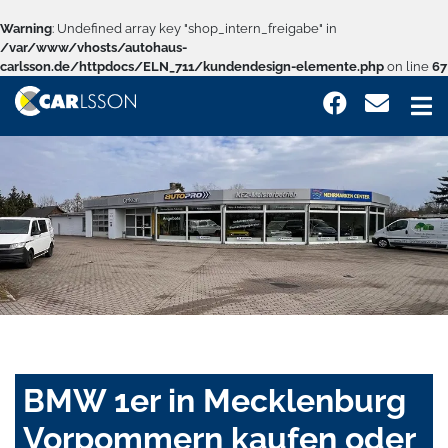
Warning
: Undefined array key "shop_intern_freigabe" in
/var/www/vhosts/autohaus-
carlsson.de/httpdocs/ELN_711/kundendesign-elemente.php
on line
67
BMW 1er in Mecklenburg
Vorpommern kaufen oder