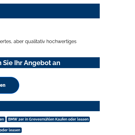
rtes, aber qualitativ hochwertiges
Sie Ihr Angebot an
hen
sen
BMW 2er in Grevesmühlen Kaufen oder leasen
 oder leasen