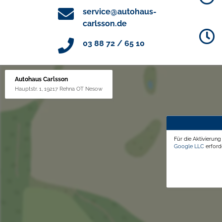
service@autohaus-
carlsson.de
03 88 72 / 65 10
Autohaus Carlsson
Hauptstr. 1, 19217 Rehna OT Nesow
Für die Aktivierun
Google LLC
erforde