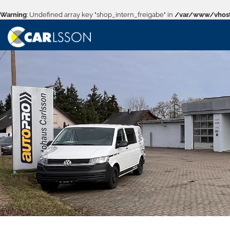
Warning
: Undefined array key "shop_intern_freigabe" in
/var/www/vhost