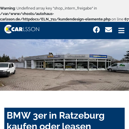
Warning
: Undefined array key "shop_intern_freigabe" in
/var/www/vhosts/autohaus-
carlsson.de/httpdocs/ELN_711/kundendesign-elemente.php
on line
67
BMW 3er in Ratzeburg
kaufen oder leasen