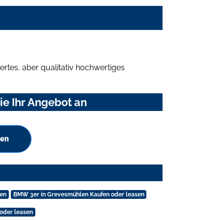
rtes, aber qualitativ hochwertiges
ie Ihr Angebot an
hen
sen
BMW 3er in Grevesmühlen Kaufen oder leasen
 oder leasen