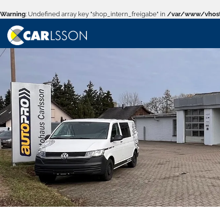
Warning
: Undefined array key "shop_intern_freigabe" in
/var/www/vhost