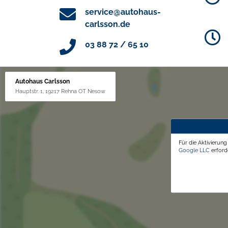
service@autohaus-
carlsson.de
03 88 72 / 65 10
Autohaus Carlsson
Hauptstr. 1, 19217 Rehna OT Nesow
Für die Aktivierun
Google LLC
erforde