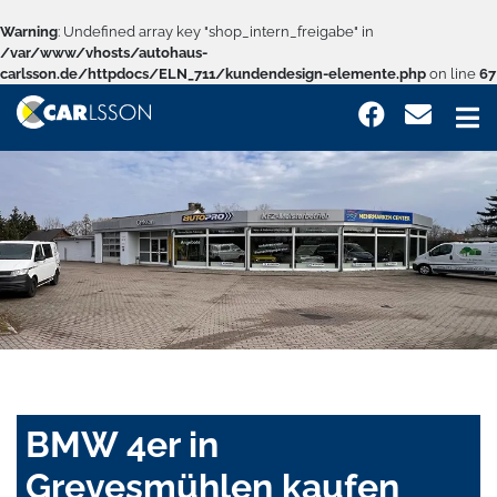
Warning
: Undefined array key "shop_intern_freigabe" in
/var/www/vhosts/autohaus-
carlsson.de/httpdocs/ELN_711/kundendesign-elemente.php
on line
67
BMW 4er in
Grevesmühlen kaufen