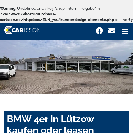
Warning
: Undefined array key "shop_intern_freigabe" in
/var/www/vhosts/autohaus-
carlsson.de/httpdocs/ELN_711/kundendesign-elemente.php
on line
67
BMW 4er in Lützow
kaufen oder leasen