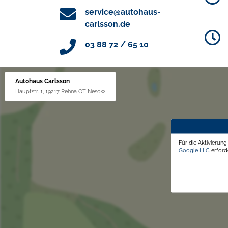
service@autohaus-
carlsson.de
03 88 72 / 65 10
Autohaus Carlsson
Hauptstr. 1, 19217 Rehna OT Nesow
Für die Aktivierun
Google LLC
erforde