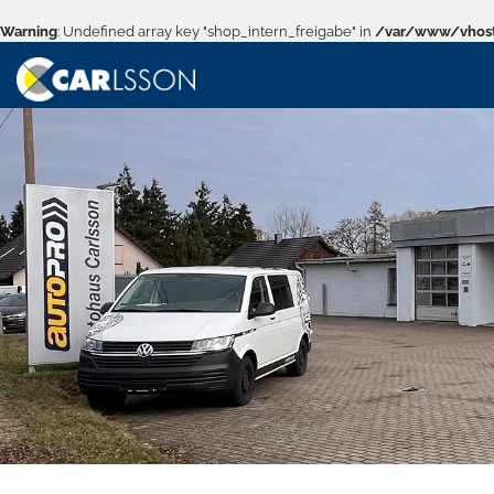
Warning
: Undefined array key "shop_intern_freigabe" in
/var/www/vhost