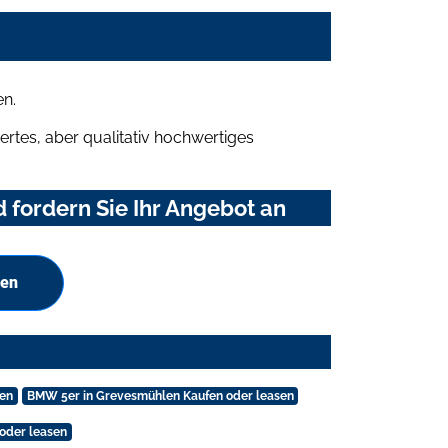
en.
rtes, aber qualitativ hochwertiges
fordern Sie Ihr Angebot an
hen
sen
BMW 5er in Grevesmühlen Kaufen oder leasen
 oder leasen