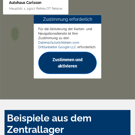
Autohaus Carlsson
Hauptstr. 1, 19217 Rehna OT Nesow
Zustimmung erforderlich
Für die Aktivierung der Karten- und
Navigationsdienste ist Ihre
Zustimmung zu den
Datenschutzrichtlinien vom
Drittanbieter Google LLC
erforderlich.
Zustimmen und
aktivieren
Beispiele aus dem
Zentrallager