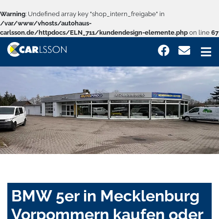
Warning
: Undefined array key "shop_intern_freigabe" in
/var/www/vhosts/autohaus-
carlsson.de/httpdocs/ELN_711/kundendesign-elemente.php
on line
67
BMW 5er in Mecklenburg
Vorpommern kaufen oder