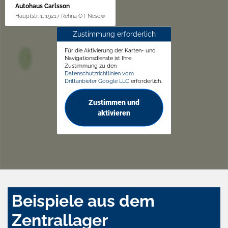
Autohaus Carlsson
Hauptstr. 1, 19217 Rehna OT Nesow
Zustimmung erforderlich
Für die Aktivierung der Karten- und
Navigationsdienste ist Ihre
Zustimmung zu den
Datenschutzrichtlinien vom
Drittanbieter Google LLC
erforderlich.
Zustimmen und
aktivieren
Beispiele aus dem
Zentrallager