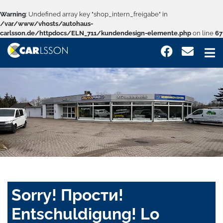
Warning
: Undefined array key "shop_intern_freigabe" in
/var/www/vhosts/autohaus-
carlsson.de/httpdocs/ELN_711/kundendesign-elemente.php
on line
67
Sorry! Прости!
Entschuldigung! Lo