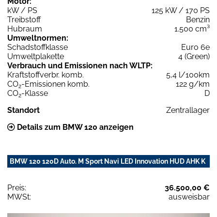
Motor:
kW / PS
125 kW / 170 PS
Treibstoff
Benzin
Hubraum
1.500 cm³
Umweltnormen:
Schadstoffklasse
Euro 6e
Umweltplakette
4 (Green)
Verbrauch und Emissionen nach WLTP:
Kraftstoffverbr. komb.
5,4 l/100km
CO
-Emissionen komb.
122 g/km
2
CO
-Klasse
D
2
Standort
Zentrallager
Details zum BMW 120 anzeigen
BMW 120 120D Auto. M Sport Navi LED Innovation HUD AHK K
Preis:
36.500,00 €
MWSt:
ausweisbar