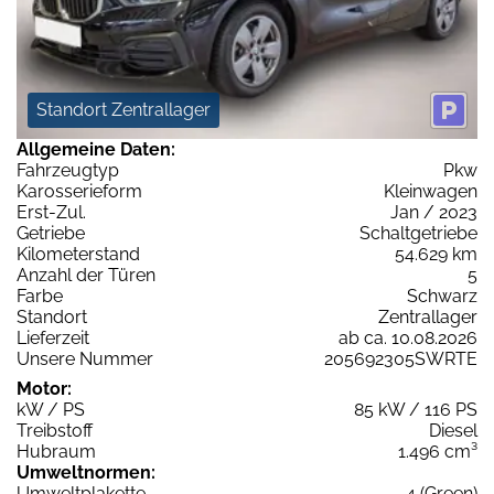
Standort Zentrallager
Allgemeine Daten:
Fahrzeugtyp
Pkw
Karosserieform
Kleinwagen
Erst-Zul.
Jan / 2023
Getriebe
Schaltgetriebe
Kilometerstand
54.629 km
Anzahl der Türen
5
Farbe
Schwarz
Standort
Zentrallager
Lieferzeit
ab ca. 10.08.2026
Unsere Nummer
205692305SWRTE
Motor:
kW / PS
85 kW / 116 PS
Treibstoff
Diesel
Hubraum
1.496 cm³
Umweltnormen:
Umweltplakette
4 (Green)