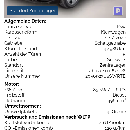
Standort Zentrallager
Allgemeine Daten:
Fahrzeugtyp
Pkw
Karosserieform
Kleinwagen
Erst-Zul.
Dez / 2022
Getriebe
Schaltgetriebe
Kilometerstand
47.986 km
Anzahl der Türen
5
Farbe
Schwarz
Standort
Zentrallager
Lieferzeit
ab ca. 10.08.2026
Unsere Nummer
205692368SWRTE
Motor:
kW / PS
85 kW / 116 PS
Treibstoff
Diesel
Hubraum
1.496 cm³
Umweltnormen:
Umweltplakette
4 (Green)
Verbrauch und Emissionen nach WLTP:
Kraftstoffverbr. komb.
4,6 l/100km
CO
-Emissionen komb.
120 g/km
2