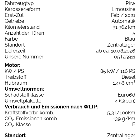
Fahrzeugtyp
Pkw
Karosserieform
Limousine
Erst-Zul.
Feb / 2021
Getriebe
Automatik
Kilometerstand
91.962 km
Anzahl der Türen
5
Farbe
Blau
Standort
Zentrallager
Lieferzeit
ab ca. 10.08.2026
Unsere Nummer
05T25911
Motor:
kW / PS
85 kW / 116 PS
Treibstoff
Diesel
Hubraum
1.496 cm³
Umweltnormen:
Schadstoffklasse
Euro6d
Umweltplakette
4 (Green)
Verbrauch und Emissionen nach WLTP:
Kraftstoffverbr. komb.
5,3 l/100km
CO
-Emissionen komb.
139 g/km
2
CO
-Klasse
E
2
Standort
Zentrallager