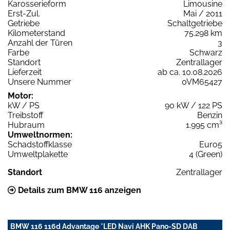
Karosserieform
Limousine
Erst-Zul.
Mai / 2011
Getriebe
Schaltgetriebe
Kilometerstand
75.298 km
Anzahl der Türen
3
Farbe
Schwarz
Standort
Zentrallager
Lieferzeit
ab ca. 10.08.2026
Unsere Nummer
0VM65427
Motor:
kW / PS
90 kW / 122 PS
Treibstoff
Benzin
Hubraum
1.995 cm³
Umweltnormen:
Schadstoffklasse
Euro5
Umweltplakette
4 (Green)
Standort
Zentrallager
Details zum BMW 116 anzeigen
BMW 116 116d Advantage *LED Navi AHK Pano-SD DAB