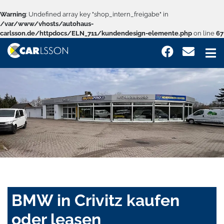
Warning
: Undefined array key "shop_intern_freigabe" in
/var/www/vhosts/autohaus-
carlsson.de/httpdocs/ELN_711/kundendesign-elemente.php
on line
67
BMW in Crivitz kaufen
oder leasen