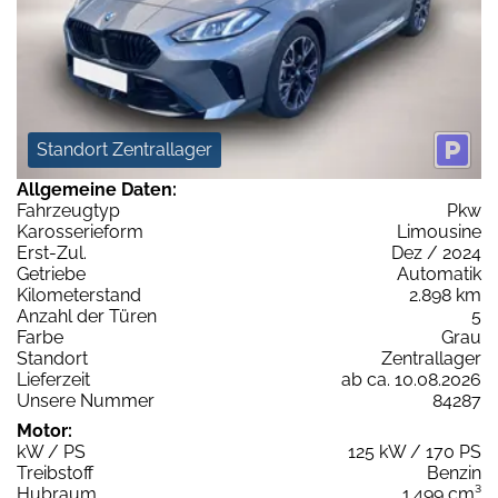
Standort Zentrallager
Allgemeine Daten:
Fahrzeugtyp
Pkw
Karosserieform
Limousine
Erst-Zul.
Dez / 2024
Getriebe
Automatik
Kilometerstand
2.898 km
Anzahl der Türen
5
Farbe
Grau
Standort
Zentrallager
Lieferzeit
ab ca. 10.08.2026
Unsere Nummer
84287
Motor:
kW / PS
125 kW / 170 PS
Treibstoff
Benzin
Hubraum
1.499 cm³