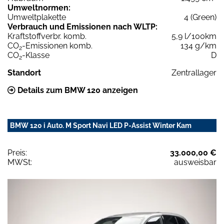
Umweltnormen:
Umweltplakette
4 (Green)
Verbrauch und Emissionen nach WLTP:
Kraftstoffverbr. komb.
5,9 l/100km
CO
-Emissionen komb.
134 g/km
2
CO
-Klasse
D
2
Standort
Zentrallager
Details zum BMW 120 anzeigen
BMW 120 i Auto. M Sport Navi LED P-Assist Winter Kam
Preis:
33.000,00 €
MWSt:
ausweisbar