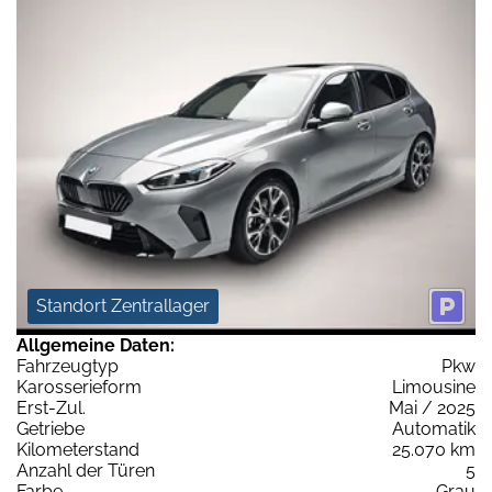
Standort Zentrallager
Allgemeine Daten:
Fahrzeugtyp
Pkw
Karosserieform
Limousine
Erst-Zul.
Mai / 2025
Getriebe
Automatik
Kilometerstand
25.070 km
Anzahl der Türen
5
Farbe
Grau