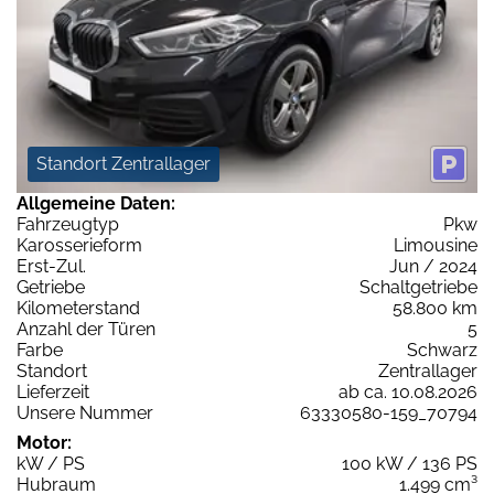
Standort Zentrallager
Allgemeine Daten:
Fahrzeugtyp
Pkw
Karosserieform
Limousine
Erst-Zul.
Jun / 2024
Getriebe
Schaltgetriebe
Kilometerstand
58.800 km
Anzahl der Türen
5
Farbe
Schwarz
Standort
Zentrallager
Lieferzeit
ab ca. 10.08.2026
Unsere Nummer
63330580-159_70794
Motor:
kW / PS
100 kW / 136 PS
Hubraum
1.499 cm³