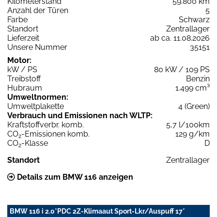
Kilometerstand
59.800 km
Anzahl der Türen
5
Farbe
Schwarz
Standort
Zentrallager
Lieferzeit
ab ca. 11.08.2026
Unsere Nummer
35151
Motor:
kW / PS
80 kW / 109 PS
Treibstoff
Benzin
Hubraum
1.499 cm³
Umweltnormen:
Umweltplakette
4 (Green)
Verbrauch und Emissionen nach WLTP:
Kraftstoffverbr. komb.
5,7 l/100km
CO
-Emissionen komb.
129 g/km
2
CO
-Klasse
D
2
Standort
Zentrallager
Details zum BMW 116 anzeigen
BMW 116 i 2.0*PDC 2Z-Klimaaut Sport-Lkr/Auspuff 17*