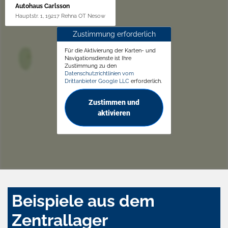
Autohaus Carlsson
Hauptstr. 1, 19217 Rehna OT Nesow
Zustimmung erforderlich
Für die Aktivierung der Karten- und
Navigationsdienste ist Ihre
Zustimmung zu den
Datenschutzrichtlinien vom
Drittanbieter Google LLC
erforderlich.
Zustimmen und
aktivieren
Beispiele aus dem
Zentrallager