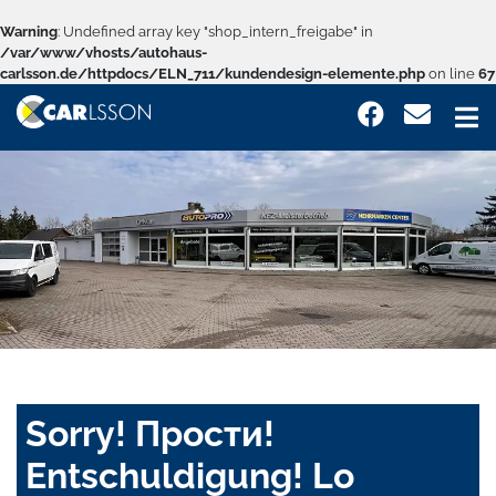
Warning
: Undefined array key "shop_intern_freigabe" in
/var/www/vhosts/autohaus-
carlsson.de/httpdocs/ELN_711/kundendesign-elemente.php
on line
67
Sorry! Прости!
Entschuldigung! Lo