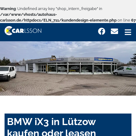
Warning
: Undefined array key "shop_intern_freigabe" in
/var/www/vhosts/autohaus-
carlsson.de/httpdocs/ELN_711/kundendesign-elemente.php
on line
67
BMW iX3 in Lützow
kaufen oder leasen