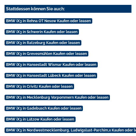
Stattdessen können Sie auch:
BMW iX3 in Rehna OT Nesow Kaufen oder leasen
BMW iX3 in Schwerin Kaufen oder leasen
BMW iX3 in Ratzeburg Kaufen oder leasen
BMW iX3 in Grevesmühlen Kaufen oder leasen
BMW iX3 in Hansestadt Wismar Kaufen oder leasen
BMW iX3 in Hansestadt Lübeck Kaufen oder leasen
BMW iX3 in Crivitz Kaufen oder leasen
BMW iX3 in Mecklenburg Vorpommern Kaufen oder leasen
BMW iX3 in Gadebusch Kaufen oder leasen
BMW iX3 in Lützow Kaufen oder leasen
BMW iX3 in Nordwestmecklemburg, Ludwigslust-Parchim,x Kaufen oder l