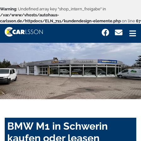
Warning
: Undefined array key "shop_intern_freigabe" in
/var/www/vhosts/autohaus-
carlsson.de/httpdocs/ELN_711/kundendesign-elemente.php
on line
67
BMW M1 in Schwerin
kaufen oder leasen