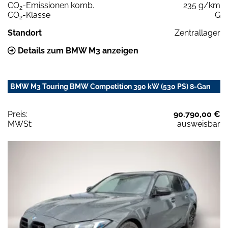
CO
-Emissionen komb.
235 g/km
2
CO
-Klasse
G
2
Standort
Zentrallager
Details zum BMW M3 anzeigen
BMW M3 Touring BMW Competition 390 kW (530 PS) 8-Gan
Preis:
90.790,00 €
MWSt:
ausweisbar