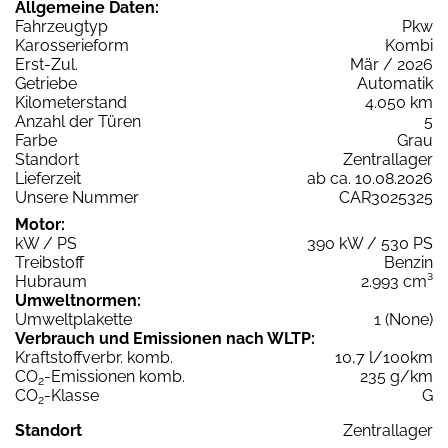
Allgemeine Daten:
Fahrzeugtyp
Pkw
Karosserieform
Kombi
Erst-Zul.
Mär / 2026
Getriebe
Automatik
Kilometerstand
4.050 km
Anzahl der Türen
5
Farbe
Grau
Standort
Zentrallager
Lieferzeit
ab ca. 10.08.2026
Unsere Nummer
CAR3025325
Motor:
kW / PS
390 kW / 530 PS
Treibstoff
Benzin
Hubraum
2.993 cm³
Umweltnormen:
Umweltplakette
1 (None)
Verbrauch und Emissionen nach WLTP:
Kraftstoffverbr. komb.
10,7 l/100km
CO
-Emissionen komb.
235 g/km
2
CO
-Klasse
G
2
Standort
Zentrallager