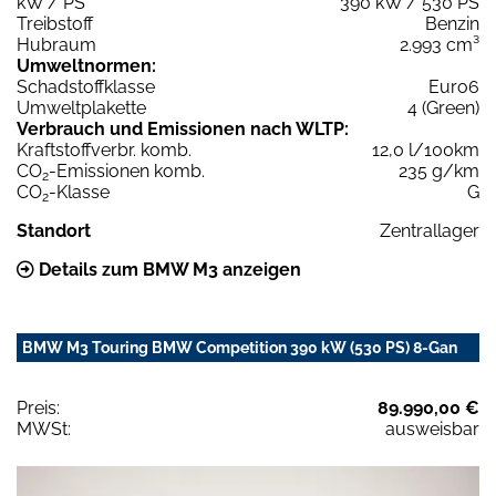
kW / PS
390 kW / 530 PS
Treibstoff
Benzin
Hubraum
2.993 cm³
Umweltnormen:
Schadstoffklasse
Euro6
Umweltplakette
4 (Green)
Verbrauch und Emissionen nach WLTP:
Kraftstoffverbr. komb.
12,0 l/100km
CO
-Emissionen komb.
235 g/km
2
CO
-Klasse
G
2
Standort
Zentrallager
Details zum BMW M3 anzeigen
BMW M3 Touring BMW Competition 390 kW (530 PS) 8-Gan
Preis:
89.990,00 €
MWSt:
ausweisbar