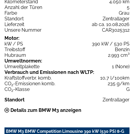
Kilometerstand
4.050 km
Anzahl der Türen
5
Farbe
Grau
Standort
Zentrallager
Lieferzeit
ab ca. 10.08.2026
Unsere Nummer
CAR3025312
Motor:
kW / PS
390 kW / 530 PS
Treibstoff
Benzin
Hubraum
2.993 cm³
Umweltnormen:
Umweltplakette
1 (None)
Verbrauch und Emissionen nach WLTP:
Kraftstoffverbr. komb.
10,7 l/100km
CO
-Emissionen komb.
235 g/km
2
CO
-Klasse
G
2
Standort
Zentrallager
Details zum BMW M3 anzeigen
BMW M3 BMW Competition Limousine 390 kW (530 PS) 8-G