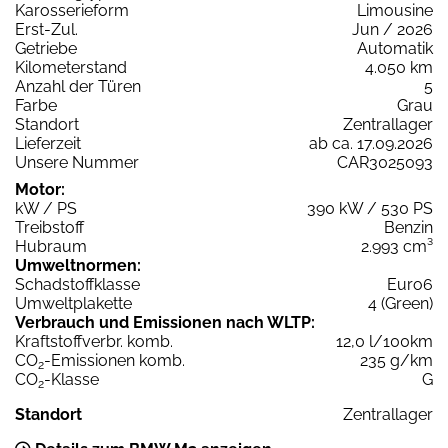
Karosserieform
Limousine
Erst-Zul.
Jun / 2026
Getriebe
Automatik
Kilometerstand
4.050 km
Anzahl der Türen
5
Farbe
Grau
Standort
Zentrallager
Lieferzeit
ab ca. 17.09.2026
Unsere Nummer
CAR3025093
Motor:
kW / PS
390 kW / 530 PS
Treibstoff
Benzin
Hubraum
2.993 cm³
Umweltnormen:
Schadstoffklasse
Euro6
Umweltplakette
4 (Green)
Verbrauch und Emissionen nach WLTP:
Kraftstoffverbr. komb.
12,0 l/100km
CO
-Emissionen komb.
235 g/km
2
CO
-Klasse
G
2
Standort
Zentrallager