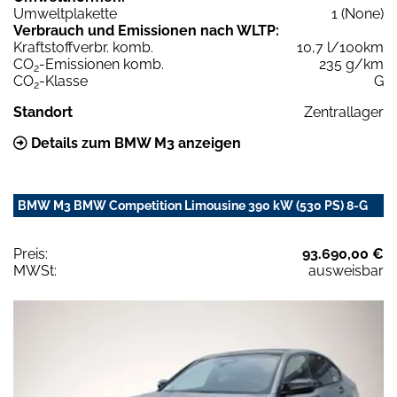
Umweltplakette
1 (None)
Verbrauch und Emissionen nach WLTP:
Kraftstoffverbr. komb.
10,7 l/100km
CO
-Emissionen komb.
235 g/km
2
CO
-Klasse
G
2
Standort
Zentrallager
Details zum BMW M3 anzeigen
BMW M3 BMW Competition Limousine 390 kW (530 PS) 8-G
Preis:
93.690,00 €
MWSt:
ausweisbar