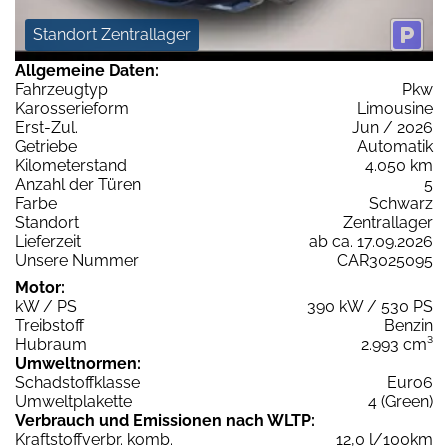
Standort Zentrallager
Allgemeine Daten:
Fahrzeugtyp
Pkw
Karosserieform
Limousine
Erst-Zul.
Jun / 2026
Getriebe
Automatik
Kilometerstand
4.050 km
Anzahl der Türen
5
Farbe
Schwarz
Standort
Zentrallager
Lieferzeit
ab ca. 17.09.2026
Unsere Nummer
CAR3025095
Motor:
kW / PS
390 kW / 530 PS
Treibstoff
Benzin
Hubraum
2.993 cm³
Umweltnormen:
Schadstoffklasse
Euro6
Umweltplakette
4 (Green)
Verbrauch und Emissionen nach WLTP:
Kraftstoffverbr. komb.
12,0 l/100km