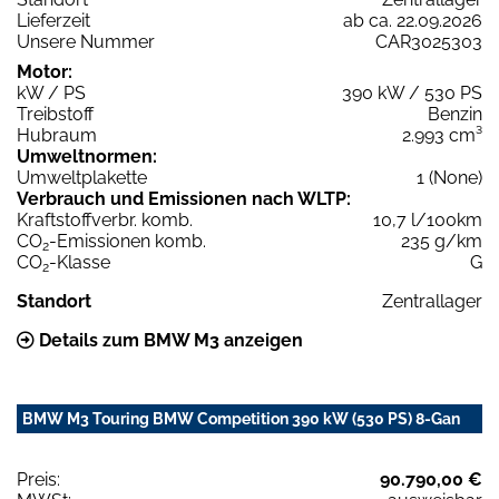
Lieferzeit
ab ca. 22.09.2026
Unsere Nummer
CAR3025303
Motor:
kW / PS
390 kW / 530 PS
Treibstoff
Benzin
Hubraum
2.993 cm³
Umweltnormen:
Umweltplakette
1 (None)
Verbrauch und Emissionen nach WLTP:
Kraftstoffverbr. komb.
10,7 l/100km
CO
-Emissionen komb.
235 g/km
2
CO
-Klasse
G
2
Standort
Zentrallager
Details zum BMW M3 anzeigen
BMW M3 Touring BMW Competition 390 kW (530 PS) 8-Gan
Preis:
90.790,00 €