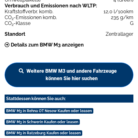
Verbrauch und Emissionen nach WLTP:
Kraftstoffverbr. komb.
12,0 l/100km
CO
-Emissionen komb.
235 g/km
2
CO
-Klasse
G
2
Standort
Zentrallager
Details zum BMW M3 anzeigen
Weitere BMW M3 und andere Fahrzeuge
können Sie hier suchen
Stattdessen können Sie auch:
BMW M3 in Rehna OT Nesow Kaufen oder leasen
BMW M3 in Schwerin Kaufen oder leasen
BMW M3 in Ratzeburg Kaufen oder leasen