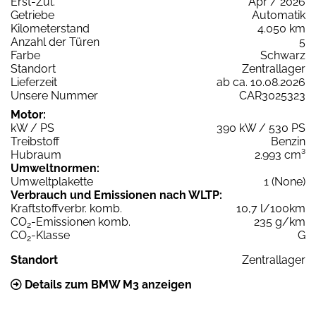
Erst-Zul.
Apr / 2026
Getriebe
Automatik
Kilometerstand
4.050 km
Anzahl der Türen
5
Farbe
Schwarz
Standort
Zentrallager
Lieferzeit
ab ca. 10.08.2026
Unsere Nummer
CAR3025323
Motor:
kW / PS
390 kW / 530 PS
Treibstoff
Benzin
Hubraum
2.993 cm³
Umweltnormen:
Umweltplakette
1 (None)
Verbrauch und Emissionen nach WLTP:
Kraftstoffverbr. komb.
10,7 l/100km
CO
-Emissionen komb.
235 g/km
2
CO
-Klasse
G
2
Standort
Zentrallager
Details zum BMW M3 anzeigen