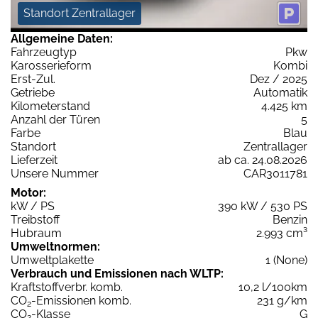
Standort Zentrallager
Allgemeine Daten:
Fahrzeugtyp
Pkw
Karosserieform
Kombi
Erst-Zul.
Dez / 2025
Getriebe
Automatik
Kilometerstand
4.425 km
Anzahl der Türen
5
Farbe
Blau
Standort
Zentrallager
Lieferzeit
ab ca. 24.08.2026
Unsere Nummer
CAR3011781
Motor:
kW / PS
390 kW / 530 PS
Treibstoff
Benzin
Hubraum
2.993 cm³
Umweltnormen:
Umweltplakette
1 (None)
Verbrauch und Emissionen nach WLTP:
Kraftstoffverbr. komb.
10,2 l/100km
CO
-Emissionen komb.
231 g/km
2
CO
-Klasse
G
2