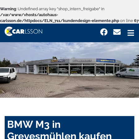
Warning
: Undefined array key "shop_intern_freigabe" in
/var/www/vhosts/autohaus-
carlsson.de/httpdocs/ELN_711/kundendesign-elemente.php
on line
67
BMW M3 in
Grevesmühlen kaufen