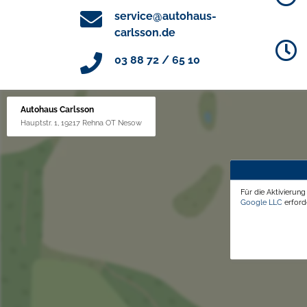
service@autohaus-
carlsson.de
03 88 72 / 65 10
Autohaus Carlsson
Hauptstr. 1, 19217 Rehna OT Nesow
Für die Aktivierun
Google LLC
erforde