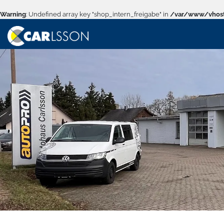
Warning
: Undefined array key "shop_intern_freigabe" in
/var/www/vhost