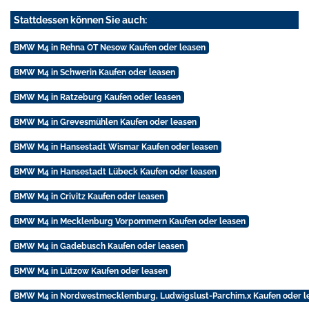
Stattdessen können Sie auch:
BMW M4 in Rehna OT Nesow Kaufen oder leasen
BMW M4 in Schwerin Kaufen oder leasen
BMW M4 in Ratzeburg Kaufen oder leasen
BMW M4 in Grevesmühlen Kaufen oder leasen
BMW M4 in Hansestadt Wismar Kaufen oder leasen
BMW M4 in Hansestadt Lübeck Kaufen oder leasen
BMW M4 in Crivitz Kaufen oder leasen
BMW M4 in Mecklenburg Vorpommern Kaufen oder leasen
BMW M4 in Gadebusch Kaufen oder leasen
BMW M4 in Lützow Kaufen oder leasen
BMW M4 in Nordwestmecklemburg, Ludwigslust-Parchim,x Kaufen oder l