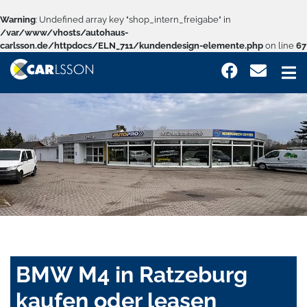
Warning
: Undefined array key "shop_intern_freigabe" in
/var/www/vhosts/autohaus-
carlsson.de/httpdocs/ELN_711/kundendesign-elemente.php
on line
67
BMW M4 in Ratzeburg
kaufen oder leasen