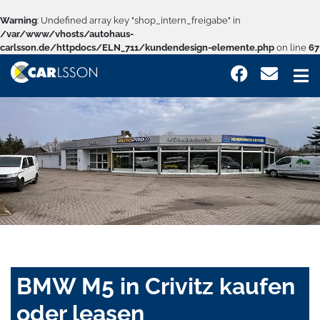
Warning
: Undefined array key "shop_intern_freigabe" in
/var/www/vhosts/autohaus-
carlsson.de/httpdocs/ELN_711/kundendesign-elemente.php
on line
67
BMW M5 in Crivitz kaufen
oder leasen