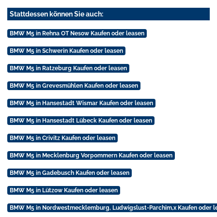
Stattdessen können Sie auch:
BMW M5 in Rehna OT Nesow Kaufen oder leasen
BMW M5 in Schwerin Kaufen oder leasen
BMW M5 in Ratzeburg Kaufen oder leasen
BMW M5 in Grevesmühlen Kaufen oder leasen
BMW M5 in Hansestadt Wismar Kaufen oder leasen
BMW M5 in Hansestadt Lübeck Kaufen oder leasen
BMW M5 in Crivitz Kaufen oder leasen
BMW M5 in Mecklenburg Vorpommern Kaufen oder leasen
BMW M5 in Gadebusch Kaufen oder leasen
BMW M5 in Lützow Kaufen oder leasen
BMW M5 in Nordwestmecklemburg, Ludwigslust-Parchim,x Kaufen oder l