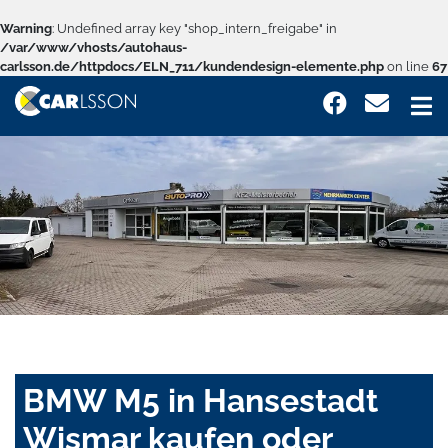
Warning
: Undefined array key "shop_intern_freigabe" in
/var/www/vhosts/autohaus-
carlsson.de/httpdocs/ELN_711/kundendesign-elemente.php
on line
67
BMW M5 in Hansestadt
Wismar kaufen oder