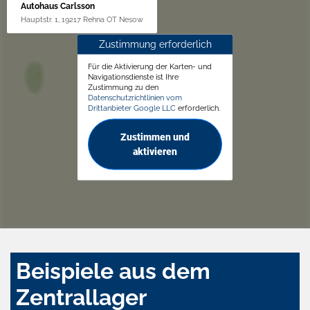
Autohaus Carlsson
Hauptstr. 1, 19217 Rehna OT Nesow
Zustimmung erforderlich
Für die Aktivierung der Karten- und
Navigationsdienste ist Ihre
Zustimmung zu den
Datenschutzrichtlinien vom
Drittanbieter Google LLC
erforderlich.
Zustimmen und
aktivieren
Beispiele aus dem
Zentrallager