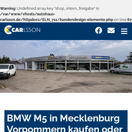
Warning
: Undefined array key "shop_intern_freigabe" in
/var/www/vhosts/autohaus-
carlsson.de/httpdocs/ELN_711/kundendesign-elemente.php
on line
67
BMW M5 in Mecklenburg
Vorpommern kaufen oder