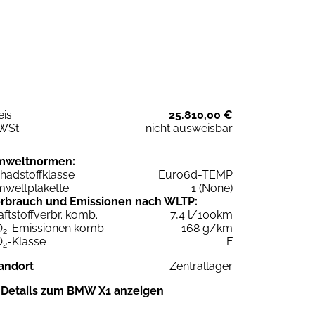
eis:
25.810,00 €
WSt:
nicht ausweisbar
mweltnormen:
hadstoffklasse
Euro6d-TEMP
weltplakette
1 (None)
rbrauch und Emissionen nach WLTP:
aftstoffverbr. komb.
7,4 l/100km
O
-Emissionen komb.
168 g/km
2
O
-Klasse
F
2
andort
Zentrallager
Details zum BMW X1 anzeigen