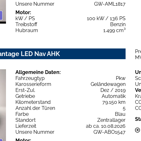
Unsere Nummer
GW-AML1817
Motor:
kW / PS
100 kW / 136 PS
Treibstoff
Benzin
Hubraum
1.499 cm³
Pr
vantage LED Nav AHK
M
Allgemeine Daten:
U
Fahrzeugtyp
Pkw
Sc
Karosserieform
Geländewagen
Um
Erst-Zul.
Dez / 2019
Ve
Getriebe
Automatik
Kr
Kilometerstand
79.150 km
C
Anzahl der Türen
5
C
Farbe
Blau
St
Standort
Zentrallager
Lieferzeit
ab ca. 10.08.2026
Unsere Nummer
GW-ABO1547
Motor: