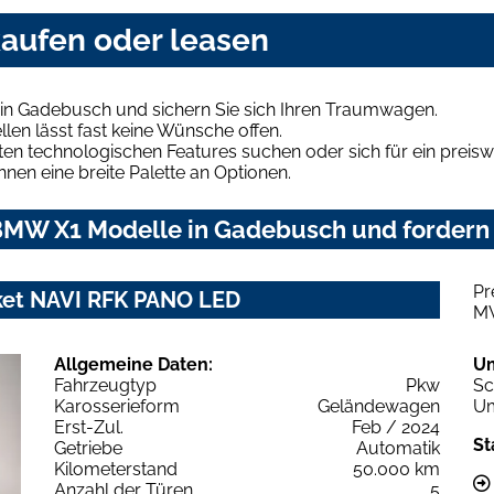
aufen oder leasen
in Gadebusch und sichern Sie sich Ihren Traumwagen.
len lässt fast keine Wünsche offen.
en technologischen Features suchen oder sich für ein preiswe
hnen eine breite Palette an Optionen.
MW X1 Modelle in Gadebusch und fordern 
Pr
ket NAVI RFK PANO LED
M
Allgemeine Daten:
U
Fahrzeugtyp
Pkw
Sc
Karosserieform
Geländewagen
Um
Erst-Zul.
Feb / 2024
St
Getriebe
Automatik
Kilometerstand
50.000 km
Anzahl der Türen
5