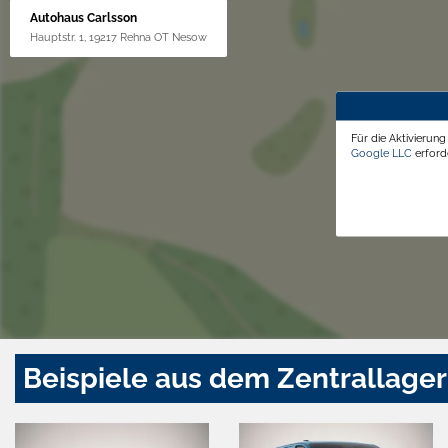
Autohaus Carlsson
Hauptstr. 1, 19217 Rehna OT Nesow
Für die Aktivierun
Google LLC
erforde
Beispiele aus dem Zentrallager