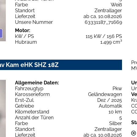
Farbe
Weiß
Standort
Zentrallager
Lieferzeit
ab ca. 10.08.2026
Unsere Nummer
63331187_71669
Motor:
kW / PS
115 kW / 156 PS
Hubraum
1.499 cm³
Pr
Nav Kam eHK SHZ 18Z
M
Allgemeine Daten:
U
Fahrzeugtyp
Pkw
Um
Karosserieform
Geländewagen
Ve
Erst-Zul.
Dez / 2025
Kr
Getriebe
Automatik
C
Kilometerstand
10 km
C
Anzahl der Türen
5
St
Farbe
Silber
Standort
Zentrallager
Lieferzeit
ab ca. 10.08.2026