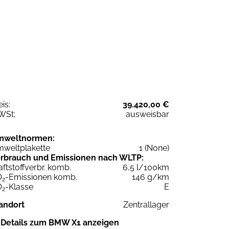
eis:
39.420,00 €
WSt:
ausweisbar
mweltnormen:
weltplakette
1 (None)
rbrauch und Emissionen nach WLTP:
aftstoffverbr. komb.
6,5 l/100km
O
-Emissionen komb.
146 g/km
2
O
-Klasse
E
2
andort
Zentrallager
Details zum BMW X1 anzeigen