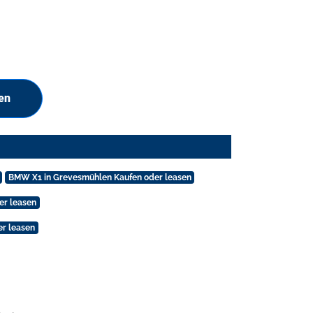
en
BMW X1 in Grevesmühlen Kaufen oder leasen
er leasen
r leasen