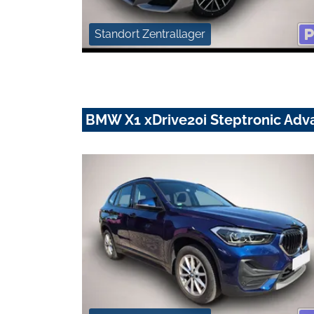
Standort Zentrallager
BMW X1 xDrive20i Steptronic Ad