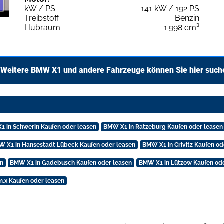
kW / PS
141 kW / 192 PS
Treibstoff
Benzin
Hubraum
1.998 cm³
Weitere BMW X1 und andere Fahrzeuge können Sie hier such
 in Schwerin Kaufen oder leasen
BMW X1 in Ratzeburg Kaufen oder leasen
 X1 in Hansestadt Lübeck Kaufen oder leasen
BMW X1 in Crivitz Kaufen od
en
BMW X1 in Gadebusch Kaufen oder leasen
BMW X1 in Lützow Kaufen ode
,x Kaufen oder leasen
.