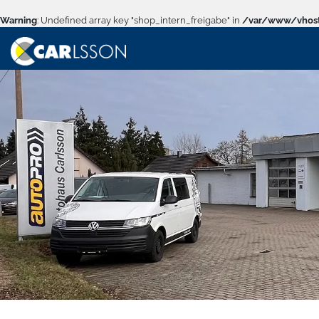
Warning
: Undefined array key "shop_intern_freigabe" in
/var/www/vhost