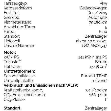
Fahrzeugtyp
Pkw
Karosserieform
Geländewagen
Erst-Zul.
Dez / 2019
Getriebe
Automatik
Kilometerstand
79.150 km
Anzahl der Türen
5
Farbe
Blau
Standort
Zentrallager
Lieferzeit
ab ca. 10.08.2026
Unsere Nummer
GW-ABO1547
Motor:
kW / PS
141 kW / 192 PS
Treibstoff
Benzin
Hubraum
1.998 cm³
Umweltnormen:
Schadstoffklasse
Euro6d-TEMP
Umweltplakette
1 (None)
Verbrauch und Emissionen nach WLTP:
Kraftstoffverbr. komb.
7,4 l/100km
CO
-Emissionen komb.
168 g/km
2
CO
-Klasse
F
2
Standort
Zentrallager