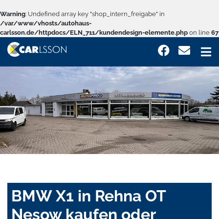
Warning
: Undefined array key "shop_intern_freigabe" in
/var/www/vhosts/autohaus-
carlsson.de/httpdocs/ELN_711/kundendesign-elemente.php
on line
67
BMW X1 in Rehna OT
Nesow kaufen oder