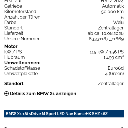
Erst-Zul.
Feb / 2024
Getriebe
Automatik
Kilometerstand
50.000 km
Anzahl der Türen
5
Farbe
Weiß
Standort
Zentrallager
Lieferzeit
ab ca. 10.08.2026
Unsere Nummer
63331187_71669
Motor:
kW / PS
115 kW / 156 PS
Hubraum
1.499 cm³
Umweltnormen:
Schadstoffklasse
Euro6d
Umweltplakette
4 (Green)
Standort
Zentrallager
Details zum BMW X1 anzeigen
BMW X1 18i sDrive M Sport LED Nav Kam eHK SHZ 18Z