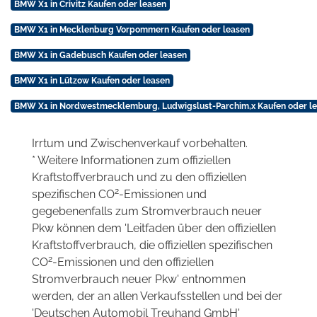
BMW X1 in Crivitz Kaufen oder leasen
BMW X1 in Mecklenburg Vorpommern Kaufen oder leasen
BMW X1 in Gadebusch Kaufen oder leasen
BMW X1 in Lützow Kaufen oder leasen
BMW X1 in Nordwestmecklemburg, Ludwigslust-Parchim,x Kaufen oder l
Irrtum und Zwischenverkauf vorbehalten.
* Weitere Informationen zum offiziellen
Kraftstoffverbrauch und zu den offiziellen
2
spezifischen CO
-Emissionen und
gegebenenfalls zum Stromverbrauch neuer
Pkw können dem 'Leitfaden über den offiziellen
Kraftstoffverbrauch, die offiziellen spezifischen
2
CO
-Emissionen und den offiziellen
Stromverbrauch neuer Pkw' entnommen
werden, der an allen Verkaufsstellen und bei der
'Deutschen Automobil Treuhand GmbH'