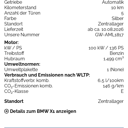
Getriebe
Automatik
Kilometerstand
10 km
Anzahl der Türen
5
Farbe
Silber
Standort
Zentrallager
Lieferzeit
ab ca. 10.08.2026
Unsere Nummer
GW-AML1817
Motor:
kW / PS
100 kW / 136 PS
Treibstoff
Benzin
Hubraum
1.499 cm³
Umweltnormen:
Umweltplakette
1 (None)
Verbrauch und Emissionen nach WLTP:
Kraftstoffverbr. komb.
6,5 l/100km
CO
-Emissionen komb.
146 g/km
2
CO
-Klasse
E
2
Standort
Zentrallager
Details zum BMW X1 anzeigen