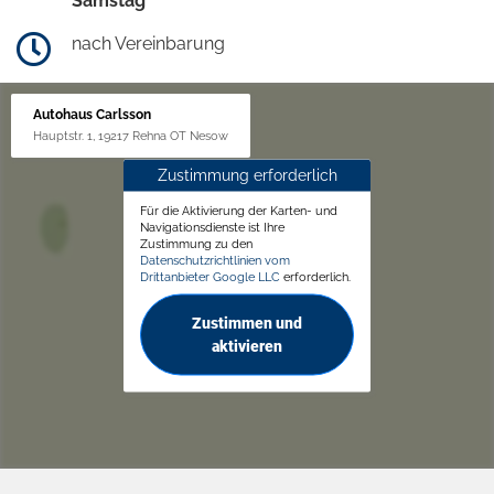
Samstag
nach Vereinbarung
Autohaus Carlsson
Hauptstr. 1, 19217 Rehna OT Nesow
Zustimmung erforderlich
Für die Aktivierung der Karten- und
Navigationsdienste ist Ihre
Zustimmung zu den
Datenschutzrichtlinien vom
Drittanbieter Google LLC
erforderlich.
Zustimmen und
aktivieren