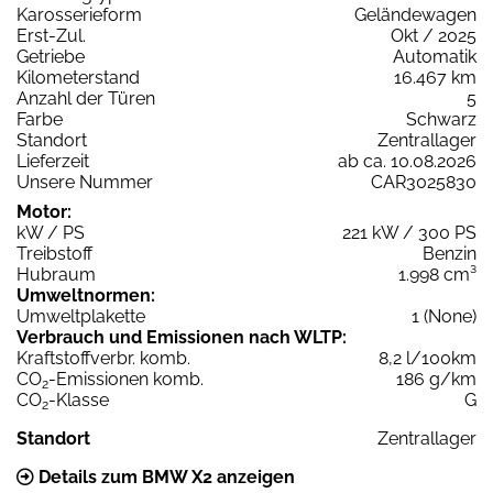
Karosserieform
Geländewagen
Erst-Zul.
Okt / 2025
Getriebe
Automatik
Kilometerstand
16.467 km
Anzahl der Türen
5
Farbe
Schwarz
Standort
Zentrallager
Lieferzeit
ab ca. 10.08.2026
Unsere Nummer
CAR3025830
Motor:
kW / PS
221 kW / 300 PS
Treibstoff
Benzin
Hubraum
1.998 cm³
Umweltnormen:
Umweltplakette
1 (None)
Verbrauch und Emissionen nach WLTP:
Kraftstoffverbr. komb.
8,2 l/100km
CO
-Emissionen komb.
186 g/km
2
CO
-Klasse
G
2
Standort
Zentrallager
Details zum BMW X2 anzeigen