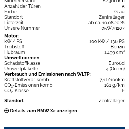
Kilometerstand
82.300 km
Anzahl der Türen
5
Farbe
Grau
Standort
Zentrallager
Lieferzeit
ab ca. 10.08.2026
Unsere Nummer
05W79207
Motor:
kW / PS
100 kW / 136 PS
Treibstoff
Benzin
Hubraum
1.499 cm³
Umweltnormen:
Schadstoffklasse
Euro6d
Umweltplakette
4 (Green)
Verbrauch und Emissionen nach WLTP:
Kraftstoffverbr. komb.
7,1 l/100km
CO
-Emissionen komb.
161 g/km
2
CO
-Klasse
F
2
Standort
Zentrallager
Details zum BMW X2 anzeigen