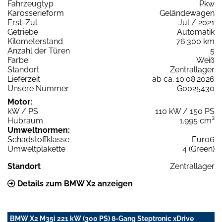
Fahrzeugtyp
Pkw
Karosserieform
Geländewagen
Erst-Zul.
Jul / 2021
Getriebe
Automatik
Kilometerstand
76.300 km
Anzahl der Türen
5
Farbe
Weiß
Standort
Zentrallager
Lieferzeit
ab ca. 10.08.2026
Unsere Nummer
G0025430
Motor:
kW / PS
110 kW / 150 PS
Hubraum
1.995 cm³
Umweltnormen:
Schadstoffklasse
Euro6
Umweltplakette
4 (Green)
Standort
Zentrallager
Details zum BMW X2 anzeigen
BMW X2 M35i 221 kW (300 PS) 8-Gang Steptronic xDrive