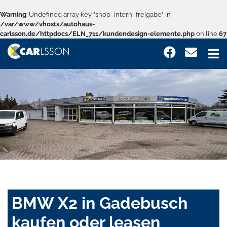
Warning
: Undefined array key "shop_intern_freigabe" in
/var/www/vhosts/autohaus-
carlsson.de/httpdocs/ELN_711/kundendesign-elemente.php
on line
67
BMW X2 in Gadebusch
kaufen oder leasen