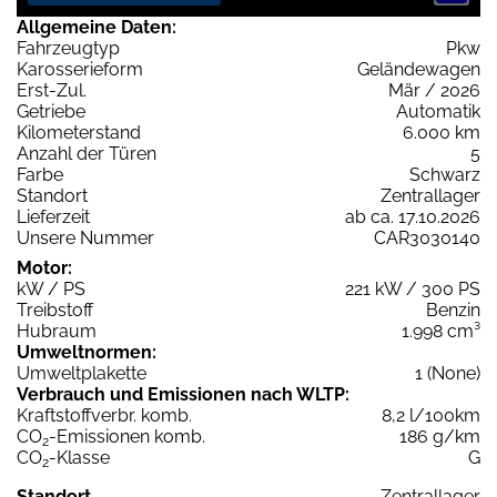
Allgemeine Daten:
Fahrzeugtyp
Pkw
Karosserieform
Geländewagen
Erst-Zul.
Mär / 2026
Getriebe
Automatik
Kilometerstand
6.000 km
Anzahl der Türen
5
Farbe
Schwarz
Standort
Zentrallager
Lieferzeit
ab ca. 17.10.2026
Unsere Nummer
CAR3030140
Motor:
kW / PS
221 kW / 300 PS
Treibstoff
Benzin
Hubraum
1.998 cm³
Umweltnormen:
Umweltplakette
1 (None)
Verbrauch und Emissionen nach WLTP:
Kraftstoffverbr. komb.
8,2 l/100km
CO
-Emissionen komb.
186 g/km
2
CO
-Klasse
G
2
Standort
Zentrallager