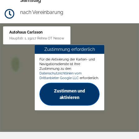
Samstag
nach Vereinbarung
Autohaus Carlsson
Hauptstr. 1, 19217 Rehna OT Nesow
Zustimmung erforderlich
Für die Aktivierung der Karten- und
Navigationsdienste ist Ihre
Zustimmung zu den
Datenschutzrichtlinien vom
Drittanbieter Google LLC
erforderlich.
Zustimmen und
aktivieren