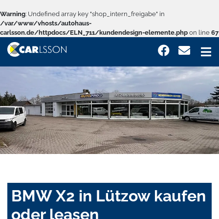
Warning
: Undefined array key "shop_intern_freigabe" in
/var/www/vhosts/autohaus-
carlsson.de/httpdocs/ELN_711/kundendesign-elemente.php
on line
67
BMW X2 in Lützow kaufen
oder leasen