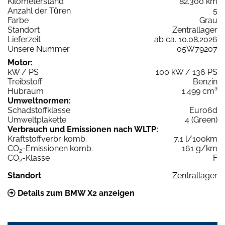
Kilometerstand
82.300 km
Anzahl der Türen
5
Farbe
Grau
Standort
Zentrallager
Lieferzeit
ab ca. 10.08.2026
Unsere Nummer
05W79207
Motor:
kW / PS
100 kW / 136 PS
Treibstoff
Benzin
Hubraum
1.499 cm³
Umweltnormen:
Schadstoffklasse
Euro6d
Umweltplakette
4 (Green)
Verbrauch und Emissionen nach WLTP:
Kraftstoffverbr. komb.
7,1 l/100km
CO
-Emissionen komb.
161 g/km
2
CO
-Klasse
F
2
Standort
Zentrallager
Details zum BMW X2 anzeigen