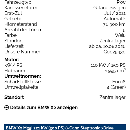
Fahrzeugtyp
Pkw
Karosserieform
Geländewagen
Erst-Zul.
Jul / 2021
Getriebe
Automatik
Kilometerstand
76.300 km
Anzahl der Türen
5
Farbe
Weiß
Standort
Zentrallager
Lieferzeit
ab ca. 10.08.2026
Unsere Nummer
G0025430
Motor:
kW / PS
110 kW / 150 PS
Hubraum
1.995 cm³
Umweltnormen:
Schadstoffklasse
Euro6
Umweltplakette
4 (Green)
Standort
Zentrallager
Details zum BMW X2 anzeigen
BMW X2 M35i 221 kW (300 PS) 8-Gang Steptronic xDrive