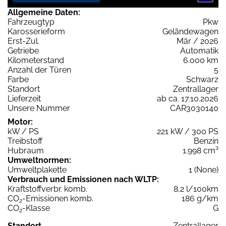
Allgemeine Daten:
Fahrzeugtyp
Pkw
Karosserieform
Geländewagen
Erst-Zul.
Mär / 2026
Getriebe
Automatik
Kilometerstand
6.000 km
Anzahl der Türen
5
Farbe
Schwarz
Standort
Zentrallager
Lieferzeit
ab ca. 17.10.2026
Unsere Nummer
CAR3030140
Motor:
kW / PS
221 kW / 300 PS
Treibstoff
Benzin
Hubraum
1.998 cm³
Umweltnormen:
Umweltplakette
1 (None)
Verbrauch und Emissionen nach WLTP:
Kraftstoffverbr. komb.
8,2 l/100km
CO
-Emissionen komb.
186 g/km
2
CO
-Klasse
G
2
Standort
Zentrallager