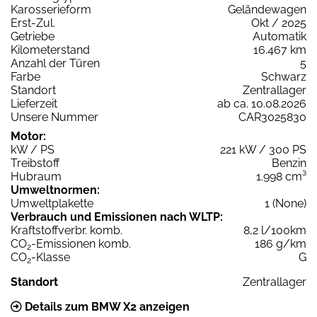
Karosserieform
Geländewagen
Erst-Zul.
Okt / 2025
Getriebe
Automatik
Kilometerstand
16.467 km
Anzahl der Türen
5
Farbe
Schwarz
Standort
Zentrallager
Lieferzeit
ab ca. 10.08.2026
Unsere Nummer
CAR3025830
Motor:
kW / PS
221 kW / 300 PS
Treibstoff
Benzin
Hubraum
1.998 cm³
Umweltnormen:
Umweltplakette
1 (None)
Verbrauch und Emissionen nach WLTP:
Kraftstoffverbr. komb.
8,2 l/100km
CO
-Emissionen komb.
186 g/km
2
CO
-Klasse
G
2
Standort
Zentrallager
Details zum BMW X2 anzeigen