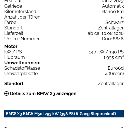
Erst-Zul.
Jan / 2023
Getriebe
Automatik
Kilometerstand
62.100 km
Anzahl der Türen
5
Farbe
Schwarz
Standort
Zentrallager
Lieferzeit
ab ca. 10.08.2026
Unsere Nummer
D0018646
Motor:
kW / PS
140 kW / 190 PS
Hubraum
1.995 cm³
Umweltnormen:
Schadstoffklasse
Euro6d
Umweltplakette
4 (Green)
Standort
Zentrallager
Details zum BMW X3 anzeigen
BMW X3 BMW M50i 293 kW (398 PS) 8-Gang Steptronic xD