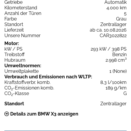
Getriebe
Automatik
Kilometerstand
4.000 km
Anzahl der Türen
5
Farbe
Grau
Standort
Zentrallager
Lieferzeit
ab ca. 10.08.2026
Unsere Nummer
CAR3022822
Motor:
kW / PS
293 kW / 398 PS
Treibstoff
Benzin
Hubraum
2.998 cm³
Umweltnormen:
Umweltplakette
1 (None)
Verbrauch und Emissionen nach WLTP:
Kraftstoffverbr. komb.
8,3 l/100km
CO
-Emissionen komb.
189 g/km
2
CO
-Klasse
G
2
Standort
Zentrallager
Details zum BMW X3 anzeigen