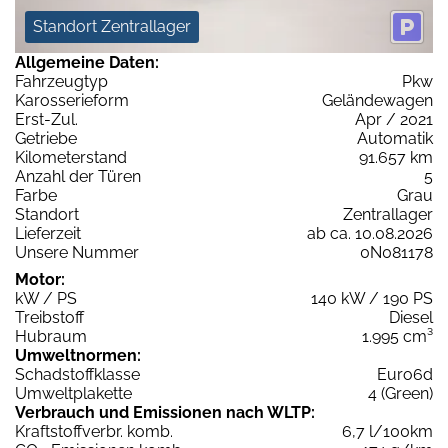
Standort Zentrallager
Allgemeine Daten:
Fahrzeugtyp
Pkw
Karosserieform
Geländewagen
Erst-Zul.
Apr / 2021
Getriebe
Automatik
Kilometerstand
91.657 km
Anzahl der Türen
5
Farbe
Grau
Standort
Zentrallager
Lieferzeit
ab ca. 10.08.2026
Unsere Nummer
0N081178
Motor:
kW / PS
140 kW / 190 PS
Treibstoff
Diesel
Hubraum
1.995 cm³
Umweltnormen:
Schadstoffklasse
Euro6d
Umweltplakette
4 (Green)
Verbrauch und Emissionen nach WLTP:
Kraftstoffverbr. komb.
6,7 l/100km