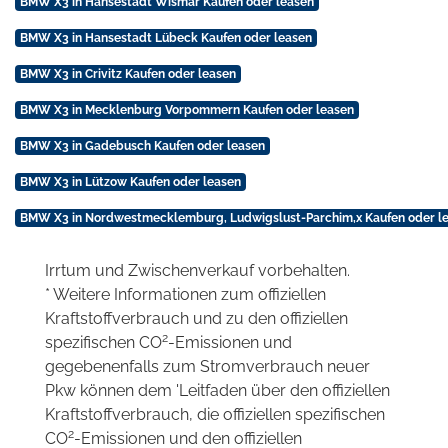
BMW X3 in Hansestadt Wismar Kaufen oder leasen
BMW X3 in Hansestadt Lübeck Kaufen oder leasen
BMW X3 in Crivitz Kaufen oder leasen
BMW X3 in Mecklenburg Vorpommern Kaufen oder leasen
BMW X3 in Gadebusch Kaufen oder leasen
BMW X3 in Lützow Kaufen oder leasen
BMW X3 in Nordwestmecklemburg, Ludwigslust-Parchim,x Kaufen oder l
Irrtum und Zwischenverkauf vorbehalten.
* Weitere Informationen zum offiziellen
Kraftstoffverbrauch und zu den offiziellen
2
spezifischen CO
-Emissionen und
gegebenenfalls zum Stromverbrauch neuer
Pkw können dem 'Leitfaden über den offiziellen
Kraftstoffverbrauch, die offiziellen spezifischen
2
CO
-Emissionen und den offiziellen