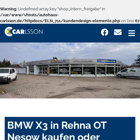
Warning
: Undefined array key "shop_intern_freigabe" in
/var/www/vhosts/autohaus-
carlsson.de/httpdocs/ELN_711/kundendesign-elemente.php
on line
67
BMW X3 in Rehna OT
Nesow kaufen oder