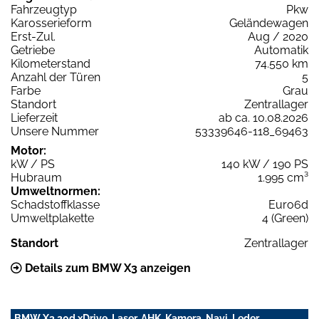
Fahrzeugtyp
Pkw
Karosserieform
Geländewagen
Erst-Zul.
Aug / 2020
Getriebe
Automatik
Kilometerstand
74.550 km
Anzahl der Türen
5
Farbe
Grau
Standort
Zentrallager
Lieferzeit
ab ca. 10.08.2026
Unsere Nummer
53339646-118_69463
Motor:
kW / PS
140 kW / 190 PS
Hubraum
1.995 cm³
Umweltnormen:
Schadstoffklasse
Euro6d
Umweltplakette
4 (Green)
Standort
Zentrallager
Details zum BMW X3 anzeigen
BMW X3 20d xDrive, Laser, AHK, Kamera, Navi, Leder,