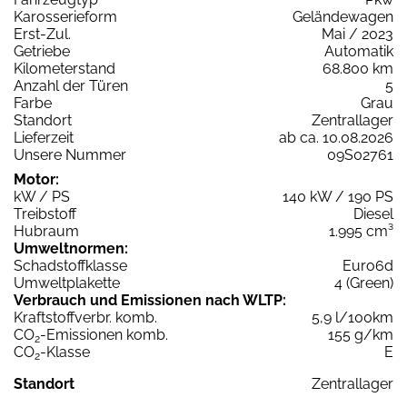
Karosserieform
Geländewagen
Erst-Zul.
Mai / 2023
Getriebe
Automatik
Kilometerstand
68.800 km
Anzahl der Türen
5
Farbe
Grau
Standort
Zentrallager
Lieferzeit
ab ca. 10.08.2026
Unsere Nummer
09S02761
Motor:
kW / PS
140 kW / 190 PS
Treibstoff
Diesel
Hubraum
1.995 cm³
Umweltnormen:
Schadstoffklasse
Euro6d
Umweltplakette
4 (Green)
Verbrauch und Emissionen nach WLTP:
Kraftstoffverbr. komb.
5,9 l/100km
CO
-Emissionen komb.
155 g/km
2
CO
-Klasse
E
2
Standort
Zentrallager