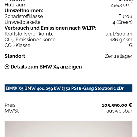
Hubraum
2.993 cm³
Umweltnormen:
Schadstoffklasse
Euro6
Umweltplakette
4 (Green)
Verbrauch und Emissionen nach WLTP:
Kraftstoffverbr. komb.
7,1 l/100km
CO
-Emissionen komb.
186 g/km
2
CO
-Klasse
G
2
Standort
Zentrallager
Details zum BMW X5 anzeigen
BMW X5 BMW 40d 259 kW (352 PS) 8-Gang Steptronic xDr
Preis:
105.590,00 €
MWSt:
ausweisbar