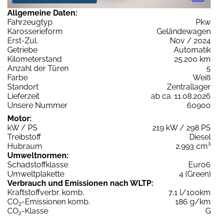
Allgemeine Daten:
Fahrzeugtyp
Pkw
Karosserieform
Geländewagen
Erst-Zul.
Nov / 2024
Getriebe
Automatik
Kilometerstand
25.200 km
Anzahl der Türen
5
Farbe
Weiß
Standort
Zentrallager
Lieferzeit
ab ca. 11.08.2026
Unsere Nummer
60900
Motor:
kW / PS
219 kW / 298 PS
Treibstoff
Diesel
Hubraum
2.993 cm³
Umweltnormen:
Schadstoffklasse
Euro6
Umweltplakette
4 (Green)
Verbrauch und Emissionen nach WLTP:
Kraftstoffverbr. komb.
7,1 l/100km
CO
-Emissionen komb.
186 g/km
2
CO
-Klasse
G
2