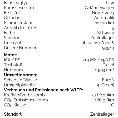
Fahrzeugtyp
Pkw
Karosserieform
Geländewagen
Erst-Zul.
Nov / 2024
Getriebe
Automatik
Kilometerstand
11.100 km
Anzahl der Türen
5
Farbe
Schwarz
Standort
Zentrallager
Lieferzeit
ab ca. 11.08.2026
Unsere Nummer
93544
Motor:
kW / PS
219 kW / 298 PS
Treibstoff
Diesel
Hubraum
2.993 cm³
Umweltnormen:
Schadstoffklasse
Euro6
Umweltplakette
4 (Green)
Verbrauch und Emissionen nach WLTP:
Kraftstoffverbr. komb.
7,1 l/100km
CO
-Emissionen komb.
186 g/km
2
CO
-Klasse
G
2
Standort
Zentrallager