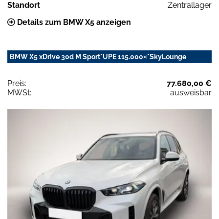
Standort
Zentrallager
Details zum BMW X5 anzeigen
BMW X5 xDrive 30d M Sport*UPE 115.000¤*SkyLounge
Preis:
77.680,00 €
MWSt:
ausweisbar