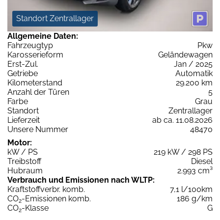
Standort Zentrallager
Allgemeine Daten:
Fahrzeugtyp
Pkw
Karosserieform
Geländewagen
Erst-Zul.
Jan / 2025
Getriebe
Automatik
Kilometerstand
29.200 km
Anzahl der Türen
5
Farbe
Grau
Standort
Zentrallager
Lieferzeit
ab ca. 11.08.2026
Unsere Nummer
48470
Motor:
kW / PS
219 kW / 298 PS
Treibstoff
Diesel
Hubraum
2.993 cm³
Verbrauch und Emissionen nach WLTP:
Kraftstoffverbr. komb.
7,1 l/100km
CO
-Emissionen komb.
186 g/km
2
CO
-Klasse
G
2