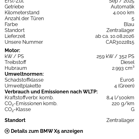
Erst-Zul.
Sep / 2025
Getriebe
Automatik
Kilometerstand
4.000 km
Anzahl der Türen
5
Farbe
Blau
Standort
Zentrallager
Lieferzeit
ab ca. 10.08.2026
Unsere Nummer
CAR3022815
Motor:
kW / PS
259 kW / 352 PS
Treibstoff
Diesel
Hubraum
2.993 cm³
Umweltnormen:
Schadstoffklasse
Euro6
Umweltplakette
4 (Green)
Verbrauch und Emissionen nach WLTP:
Kraftstoffverbr. komb.
8,4 l/100km
CO
-Emissionen komb.
220 g/km
2
CO
-Klasse
G
2
Standort
Zentrallager
Details zum BMW X5 anzeigen