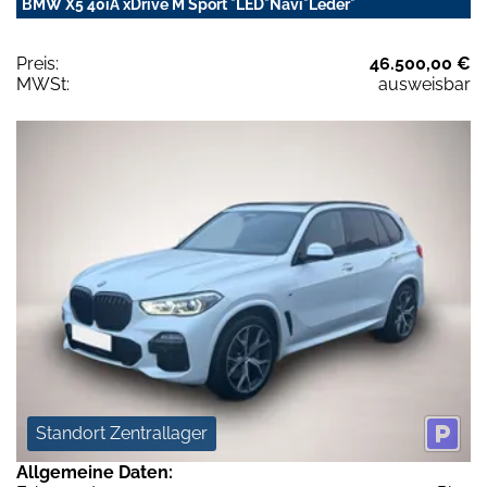
BMW X5 40iA xDrive M Sport *LED*Navi*Leder*
Preis:
46.500,00 €
MWSt:
ausweisbar
Standort Zentrallager
Allgemeine Daten: