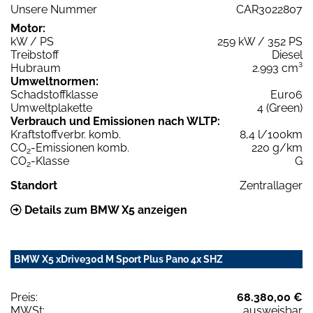
Unsere Nummer
CAR3022807
Motor:
kW / PS
259 kW / 352 PS
Treibstoff
Diesel
Hubraum
2.993 cm³
Umweltnormen:
Schadstoffklasse
Euro6
Umweltplakette
4 (Green)
Verbrauch und Emissionen nach WLTP:
Kraftstoffverbr. komb.
8,4 l/100km
CO
-Emissionen komb.
220 g/km
2
CO
-Klasse
G
2
Standort
Zentrallager
Details zum BMW X5 anzeigen
BMW X5 xDrive30d M Sport Plus Pano 4x SHZ
Preis:
68.380,00 €
MWSt:
ausweisbar