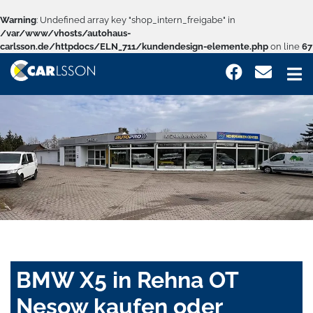
Warning
: Undefined array key "shop_intern_freigabe" in
/var/www/vhosts/autohaus-
carlsson.de/httpdocs/ELN_711/kundendesign-elemente.php
on line
67
BMW X5 in Rehna OT
Nesow kaufen oder