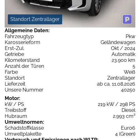
Standort Zentrallager
Allgemeine Daten:
Fahrzeugtyp
Pkw
Karosserieform
Geländewagen
Erst-Zul.
Okt / 2024
Getriebe
Automatik
Kilometerstand
23.900 km
Anzahl der Türen
5
Farbe
Weiß
Standort
Zentrallager
Lieferzeit
ab ca. 11.08.2026
Unsere Nummer
40250
Motor:
kW / PS
219 kW / 298 PS
Treibstoff
Diesel
Hubraum
2.993 cm³
Umweltnormen:
Schadstoffklasse
Euro6
Umweltplakette
4 (Green)
Verbrauch und Emissionen nach WLTP: