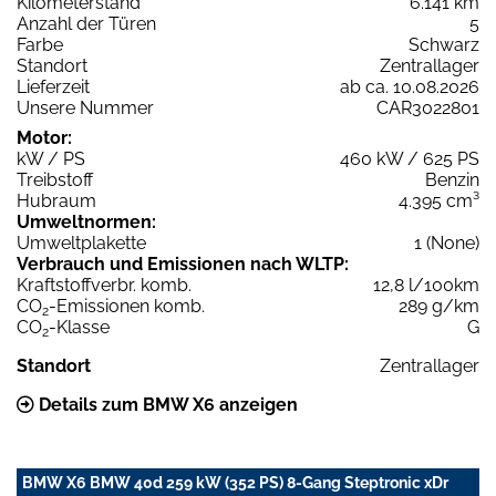
Kilometerstand
6.141 km
Anzahl der Türen
5
Farbe
Schwarz
Standort
Zentrallager
Lieferzeit
ab ca. 10.08.2026
Unsere Nummer
CAR3022801
Motor:
kW / PS
460 kW / 625 PS
Treibstoff
Benzin
Hubraum
4.395 cm³
Umweltnormen:
Umweltplakette
1 (None)
Verbrauch und Emissionen nach WLTP:
Kraftstoffverbr. komb.
12,8 l/100km
CO
-Emissionen komb.
289 g/km
2
CO
-Klasse
G
2
Standort
Zentrallager
Details zum BMW X6 anzeigen
BMW X6 BMW 40d 259 kW (352 PS) 8-Gang Steptronic xDr