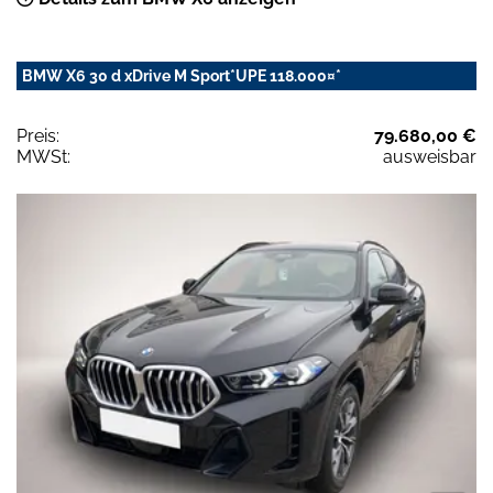
BMW X6 30 d xDrive M Sport*UPE 118.000¤*
Preis:
79.680,00 €
MWSt:
ausweisbar