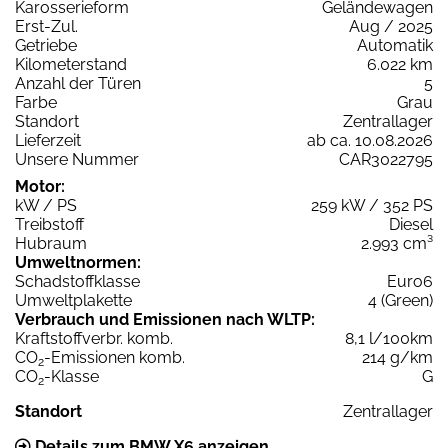
Karosserieform
Geländewagen
Erst-Zul.
Aug / 2025
Getriebe
Automatik
Kilometerstand
6.022 km
Anzahl der Türen
5
Farbe
Grau
Standort
Zentrallager
Lieferzeit
ab ca. 10.08.2026
Unsere Nummer
CAR3022795
Motor:
kW / PS
259 kW / 352 PS
Treibstoff
Diesel
Hubraum
2.993 cm³
Umweltnormen:
Schadstoffklasse
Euro6
Umweltplakette
4 (Green)
Verbrauch und Emissionen nach WLTP:
Kraftstoffverbr. komb.
8,1 l/100km
CO
-Emissionen komb.
214 g/km
2
CO
-Klasse
G
2
Standort
Zentrallager
Details zum BMW X6 anzeigen