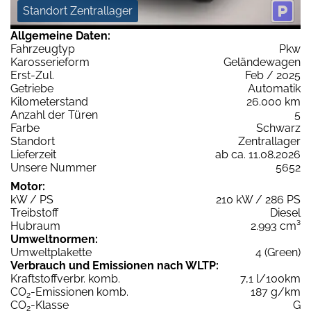
Standort Zentrallager
Allgemeine Daten:
Fahrzeugtyp
Pkw
Karosserieform
Geländewagen
Erst-Zul.
Feb / 2025
Getriebe
Automatik
Kilometerstand
26.000 km
Anzahl der Türen
5
Farbe
Schwarz
Standort
Zentrallager
Lieferzeit
ab ca. 11.08.2026
Unsere Nummer
5652
Motor:
kW / PS
210 kW / 286 PS
Treibstoff
Diesel
Hubraum
2.993 cm³
Umweltnormen:
Umweltplakette
4 (Green)
Verbrauch und Emissionen nach WLTP:
Kraftstoffverbr. komb.
7,1 l/100km
CO
-Emissionen komb.
187 g/km
2
CO
-Klasse
G
2