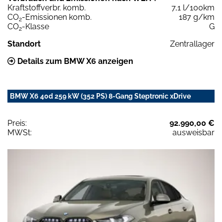
Kraftstoffverbr. komb.
7,1 l/100km
CO
-Emissionen komb.
187 g/km
2
CO
-Klasse
G
2
Standort
Zentrallager
Details zum BMW X6 anzeigen
BMW X6 40d 259 kW (352 PS) 8-Gang Steptronic xDrive
Preis:
92.990,00 €
MWSt:
ausweisbar