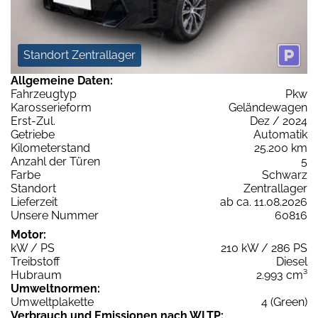
Standort Zentrallager
Allgemeine Daten:
Fahrzeugtyp
Pkw
Karosserieform
Geländewagen
Erst-Zul.
Dez / 2024
Getriebe
Automatik
Kilometerstand
25.200 km
Anzahl der Türen
5
Farbe
Schwarz
Standort
Zentrallager
Lieferzeit
ab ca. 11.08.2026
Unsere Nummer
60816
Motor:
kW / PS
210 kW / 286 PS
Treibstoff
Diesel
Hubraum
2.993 cm³
Umweltnormen:
Umweltplakette
4 (Green)
Verbrauch und Emissionen nach WLTP: