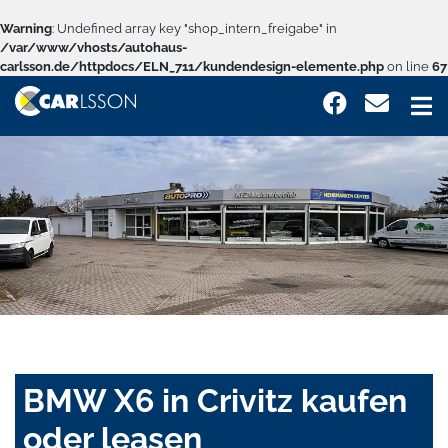
Warning
: Undefined array key "shop_intern_freigabe" in
/var/www/vhosts/autohaus-
carlsson.de/httpdocs/ELN_711/kundendesign-elemente.php
on line
67
BMW X6 in Crivitz kaufen
oder leasen