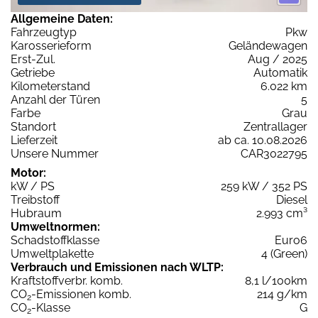
Allgemeine Daten:
Fahrzeugtyp
Pkw
Karosserieform
Geländewagen
Erst-Zul.
Aug / 2025
Getriebe
Automatik
Kilometerstand
6.022 km
Anzahl der Türen
5
Farbe
Grau
Standort
Zentrallager
Lieferzeit
ab ca. 10.08.2026
Unsere Nummer
CAR3022795
Motor:
kW / PS
259 kW / 352 PS
Treibstoff
Diesel
Hubraum
2.993 cm³
Umweltnormen:
Schadstoffklasse
Euro6
Umweltplakette
4 (Green)
Verbrauch und Emissionen nach WLTP:
Kraftstoffverbr. komb.
8,1 l/100km
CO
-Emissionen komb.
214 g/km
2
CO
-Klasse
G
2