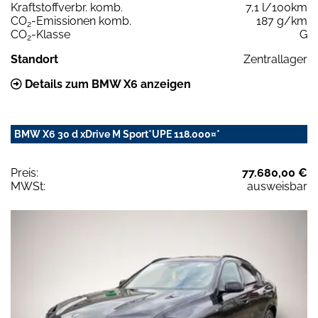
Kraftstoffverbr. komb.
7,1 l/100km
CO
-Emissionen komb.
187 g/km
2
CO
-Klasse
G
2
Standort
Zentrallager
Details zum BMW X6 anzeigen
BMW X6 30 d xDrive M Sport*UPE 118.000¤*
Preis:
77.680,00 €
MWSt:
ausweisbar