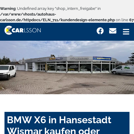
Warning
: Undefined array key "shop_intern_freigabe" in
/var/www/vhosts/autohaus-
carlsson.de/httpdocs/ELN_711/kundendesign-elemente.php
on line
67
BMW X6 in Hansestadt
Wismar kaufen oder