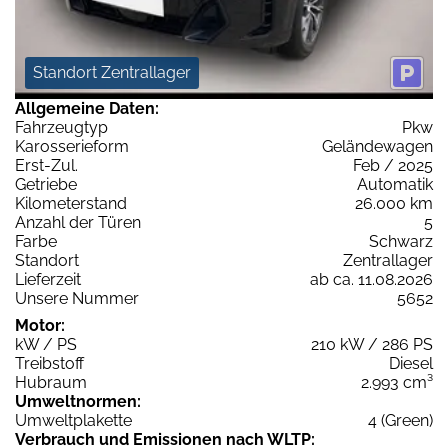
Standort Zentrallager
Allgemeine Daten:
Fahrzeugtyp
Pkw
Karosserieform
Geländewagen
Erst-Zul.
Feb / 2025
Getriebe
Automatik
Kilometerstand
26.000 km
Anzahl der Türen
5
Farbe
Schwarz
Standort
Zentrallager
Lieferzeit
ab ca. 11.08.2026
Unsere Nummer
5652
Motor:
kW / PS
210 kW / 286 PS
Treibstoff
Diesel
Hubraum
2.993 cm³
Umweltnormen:
Umweltplakette
4 (Green)
Verbrauch und Emissionen nach WLTP: