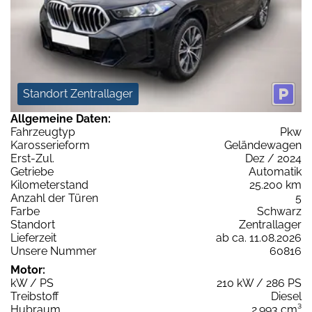
Standort Zentrallager
Allgemeine Daten:
Fahrzeugtyp
Pkw
Karosserieform
Geländewagen
Erst-Zul.
Dez / 2024
Getriebe
Automatik
Kilometerstand
25.200 km
Anzahl der Türen
5
Farbe
Schwarz
Standort
Zentrallager
Lieferzeit
ab ca. 11.08.2026
Unsere Nummer
60816
Motor:
kW / PS
210 kW / 286 PS
Treibstoff
Diesel
Hubraum
2.993 cm³