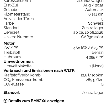
Karosserieform
Geländewagen
Erst-Zul.
Aug / 2025
Getriebe
Automatik
Kilometerstand
6.141 km
Anzahl der Türen
5
Farbe
Schwarz
Standort
Zentrallager
Lieferzeit
ab ca. 10.08.2026
Unsere Nummer
CAR3022801
Motor:
kW / PS
460 kW / 625 PS
Treibstoff
Benzin
Hubraum
4.395 cm³
Umweltnormen:
Umweltplakette
1 (None)
Verbrauch und Emissionen nach WLTP:
Kraftstoffverbr. komb.
12,8 l/100km
CO
-Emissionen komb.
289 g/km
2
CO
-Klasse
G
2
Standort
Zentrallager
Details zum BMW X6 anzeigen