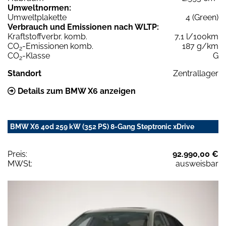
Umweltnormen:
Umweltplakette
4 (Green)
Verbrauch und Emissionen nach WLTP:
Kraftstoffverbr. komb.
7,1 l/100km
CO
-Emissionen komb.
187 g/km
2
CO
-Klasse
G
2
Standort
Zentrallager
Details zum BMW X6 anzeigen
BMW X6 40d 259 kW (352 PS) 8-Gang Steptronic xDrive
Preis:
92.990,00 €
MWSt:
ausweisbar