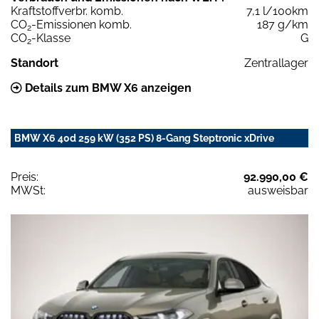
Kraftstoffverbr. komb.
7,1 l/100km
CO
-Emissionen komb.
187 g/km
2
CO
-Klasse
G
2
Standort
Zentrallager
Details zum BMW X6 anzeigen
BMW X6 40d 259 kW (352 PS) 8-Gang Steptronic xDrive
Preis:
92.990,00 €
MWSt:
ausweisbar