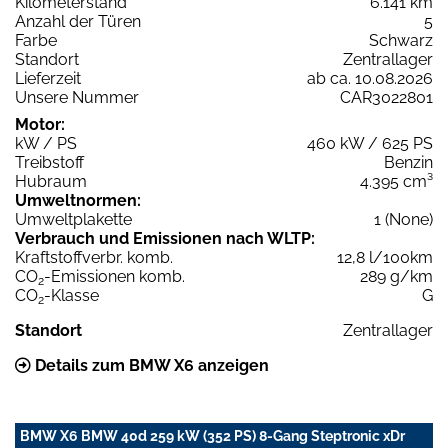
Kilometerstand
6.141 km
Anzahl der Türen
5
Farbe
Schwarz
Standort
Zentrallager
Lieferzeit
ab ca. 10.08.2026
Unsere Nummer
CAR3022801
Motor:
kW / PS
460 kW / 625 PS
Treibstoff
Benzin
Hubraum
4.395 cm³
Umweltnormen:
Umweltplakette
1 (None)
Verbrauch und Emissionen nach WLTP:
Kraftstoffverbr. komb.
12,8 l/100km
CO
-Emissionen komb.
289 g/km
2
CO
-Klasse
G
2
Standort
Zentrallager
Details zum BMW X6 anzeigen
BMW X6 BMW 40d 259 kW (352 PS) 8-Gang Steptronic xDr