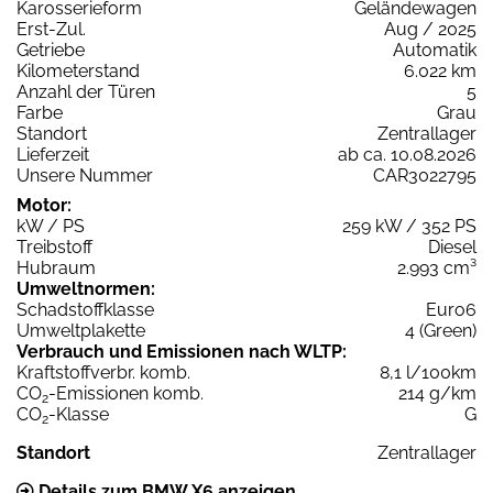
Karosserieform
Geländewagen
Erst-Zul.
Aug / 2025
Getriebe
Automatik
Kilometerstand
6.022 km
Anzahl der Türen
5
Farbe
Grau
Standort
Zentrallager
Lieferzeit
ab ca. 10.08.2026
Unsere Nummer
CAR3022795
Motor:
kW / PS
259 kW / 352 PS
Treibstoff
Diesel
Hubraum
2.993 cm³
Umweltnormen:
Schadstoffklasse
Euro6
Umweltplakette
4 (Green)
Verbrauch und Emissionen nach WLTP:
Kraftstoffverbr. komb.
8,1 l/100km
CO
-Emissionen komb.
214 g/km
2
CO
-Klasse
G
2
Standort
Zentrallager
Details zum BMW X6 anzeigen