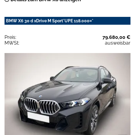
BMW X6 30 d xDrive M Sport*UPE 118.000¤*
Preis:
79.680,00 €
MWSt:
ausweisbar