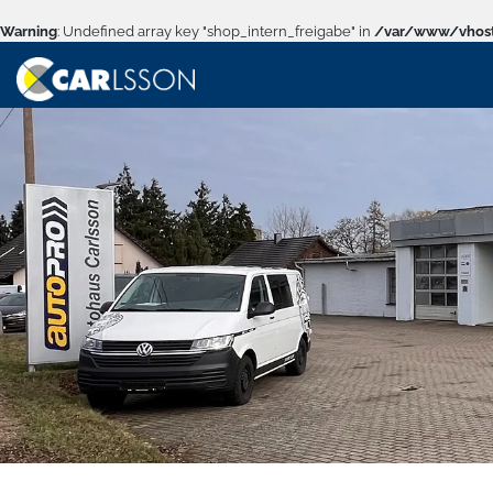
Warning
: Undefined array key "shop_intern_freigabe" in
/var/www/vhost