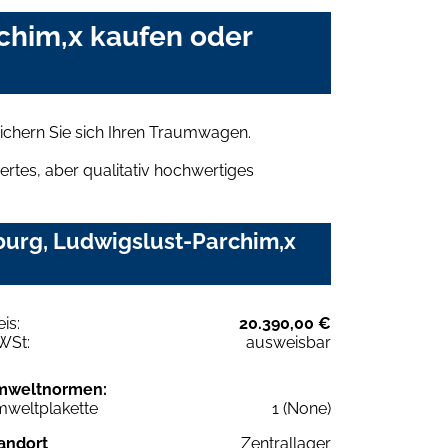
chim,x kaufen oder
chern Sie sich Ihren Traumwagen.
rtes, aber qualitativ hochwertiges
burg, Ludwigslust-Parchim,x
eis:
20.390,00 €
WSt:
ausweisbar
mweltnormen:
weltplakette
1 (None)
andort
Zentrallager