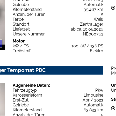
Getriebe
Automatik
Kilometerstand
39.467 km
Anzahl der Türen
5
Farbe
Weiß
Standort
Zentrallager
Lieferzeit
ab ca. 10.08.2026
Unsere Nummer
NE060762
Motor:
kW / PS
100 kW / 136 PS
Treibstoff
Elektro
Pr
rger Tempomat PDC
M
Allgemeine Daten:
U
Fahrzeugtyp
Pkw
Um
Karosserieform
Limousine
St
Erst-Zul.
Apr / 2023
Getriebe
Automatik
Kilometerstand
63.833 km
Anzahl der Türen
5