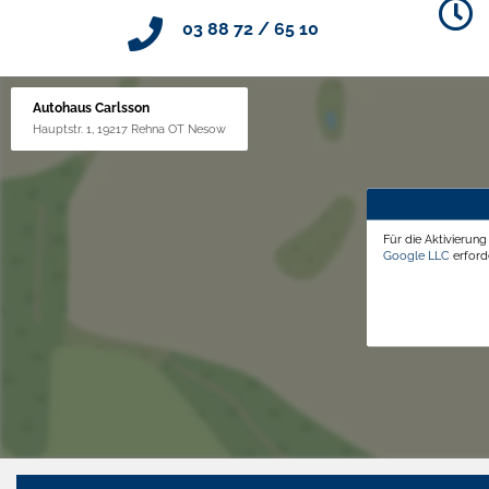
03 88 72 / 65 10
Autohaus Carlsson
Hauptstr. 1, 19217 Rehna OT Nesow
Für die Aktivierun
Google LLC
erforde