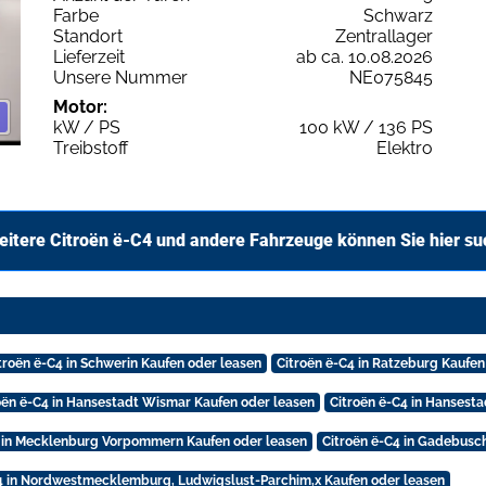
Farbe
Schwarz
Standort
Zentrallager
Lieferzeit
ab ca. 10.08.2026
Unsere Nummer
NE075845
Motor:
kW / PS
100 kW / 136 PS
Treibstoff
Elektro
itere Citroën ë-C4 und andere Fahrzeuge können Sie hier s
troën ë-C4 in Schwerin Kaufen oder leasen
Citroën ë-C4 in Ratzeburg Kaufen
oën ë-C4 in Hansestadt Wismar Kaufen oder leasen
Citroën ë-C4 in Hansest
4 in Mecklenburg Vorpommern Kaufen oder leasen
Citroën ë-C4 in Gadebusc
4 in Nordwestmecklemburg, Ludwigslust-Parchim,x Kaufen oder leasen