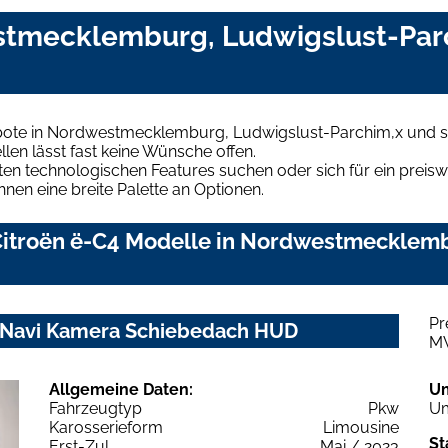
stmecklemburg, Ludwigslust-Par
bote in Nordwestmecklemburg, Ludwigslust-Parchim,x und si
len lässt fast keine Wünsche offen.
en technologischen Features suchen oder sich für ein preiswe
hnen eine breite Palette an Optionen.
Citroën ë-C4 Modelle in Nordwestmecklem
Pr
z Navi Kamera Schiebedach HUD
M
Allgemeine Daten:
U
Fahrzeugtyp
Pkw
Um
Karosserieform
Limousine
St
Erst-Zul.
Mai / 2023