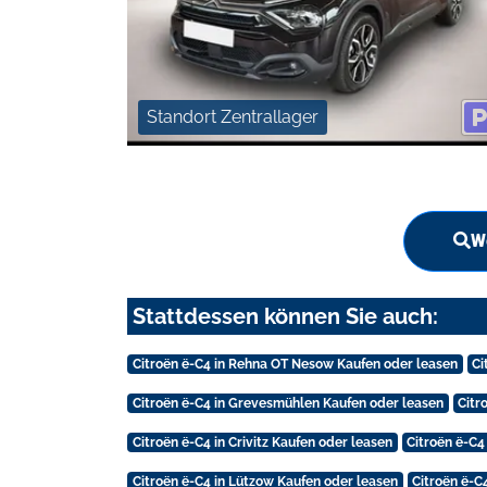
Standort Zentrallager
We
Stattdessen können Sie auch:
Citroën ë-C4 in Rehna OT Nesow Kaufen oder leasen
Ci
Citroën ë-C4 in Grevesmühlen Kaufen oder leasen
Citr
Citroën ë-C4 in Crivitz Kaufen oder leasen
Citroën ë-C
Citroën ë-C4 in Lützow Kaufen oder leasen
Citroën ë-C