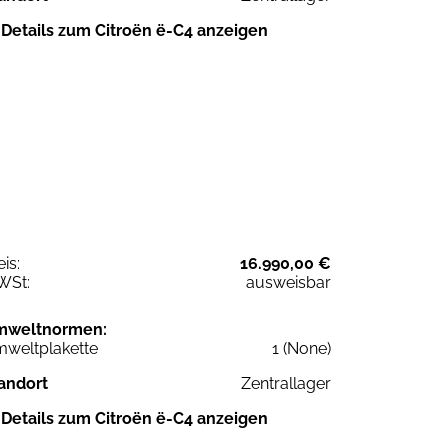
Details zum Citroën ë-C4 anzeigen
eis:
16.990,00 €
WSt:
ausweisbar
mweltnormen:
weltplakette
1 (None)
andort
Zentrallager
Details zum Citroën ë-C4 anzeigen