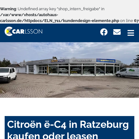
Warning
: Undefined array key "shop_intern_freigabe" in
/var/www/vhosts/autohaus-
carlsson.de/httpdocs/ELN_711/kundendesign-elemente.php
on line
67
Citroën ë-C4 in Ratzeburg
kaufen oder leasen