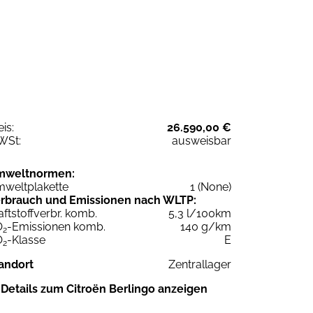
eis:
26.590,00 €
WSt:
ausweisbar
mweltnormen:
weltplakette
1 (None)
rbrauch und Emissionen nach WLTP:
aftstoffverbr. komb.
5,3 l/100km
O
-Emissionen komb.
140 g/km
2
O
-Klasse
E
2
andort
Zentrallager
Details zum Citroën Berlingo anzeigen