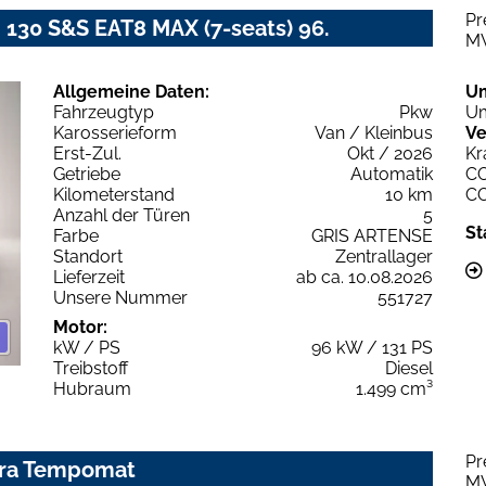
Pr
i 130 S&S EAT8 MAX (7-seats) 96.
M
Allgemeine Daten:
U
Fahrzeugtyp
Pkw
Um
Karosserieform
Van / Kleinbus
Ve
Erst-Zul.
Okt / 2026
Kr
Getriebe
Automatik
C
Kilometerstand
10 km
C
Anzahl der Türen
5
St
Farbe
GRIS ARTENSE
Standort
Zentrallager
Lieferzeit
ab ca. 10.08.2026
Unsere Nummer
551727
Motor:
kW / PS
96 kW / 131 PS
Treibstoff
Diesel
Hubraum
1.499 cm³
Pr
era Tempomat
M