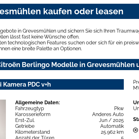
evesmühlen kaufen oder leasen
ngebote in Grevesmühlen und sichern Sie sich Ihren Traumwa
len lässt fast keine Wünsche offen.
en technologischen Features suchen oder sich für ein preiswe
hnen eine breite Palette an Optionen.
itroën Berlingo Modelle in Grevesmühlen u
Pr
vi Kamera PDC v+h
M
Allgemeine Daten:
U
Fahrzeugtyp
Pkw
Um
Karosserieform
Anderes Auto
St
Erst-Zul.
Jun / 2025
Getriebe
Automatik
Kilometerstand
25.962 km
Anzahl der Türen
5