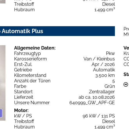
Treibstoff
Diesel
Hubraum
1.499 cm³
Pr
0 Automatik Plus
M
Allgemeine Daten:
Ve
Fahrzeugtyp
Pkw
Kr
Karosserieform
Van / Kleinbus
C
Erst-Zul.
Apr / 2026
C
Getriebe
Automatik
St
Kilometerstand
3.500 km
Anzahl der Türen
5
Farbe
Grün
Standort
Zentrallager
Lieferzeit
ab ca. 10.08.2026
Unsere Nummer
640999_GW_APF-GE
Motor:
kW / PS
96 kW / 131 PS
Treibstoff
Diesel
Hubraum
1.499 cm³