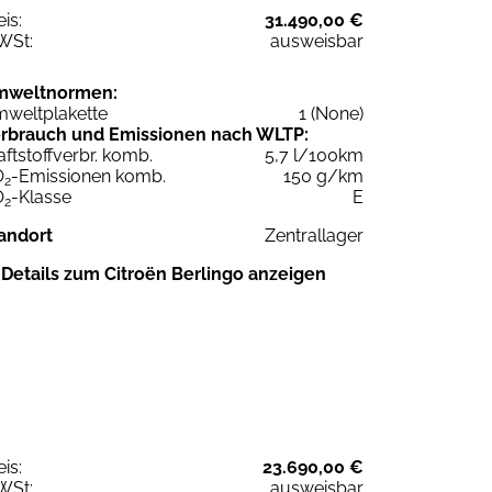
eis:
31.490,00 €
WSt:
ausweisbar
mweltnormen:
weltplakette
1 (None)
rbrauch und Emissionen nach WLTP:
aftstoffverbr. komb.
5,7 l/100km
O
-Emissionen komb.
150 g/km
2
O
-Klasse
E
2
andort
Zentrallager
Details zum Citroën Berlingo anzeigen
eis:
23.690,00 €
WSt:
ausweisbar