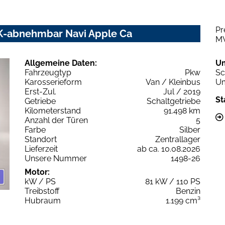
Pr
HK-abnehmbar Navi Apple Ca
M
Allgemeine Daten:
U
Fahrzeugtyp
Pkw
Sc
Karosserieform
Van / Kleinbus
Um
Erst-Zul.
Jul / 2019
St
Getriebe
Schaltgetriebe
Kilometerstand
91.498 km
Anzahl der Türen
5
Farbe
Silber
Standort
Zentrallager
Lieferzeit
ab ca. 10.08.2026
Unsere Nummer
1498-26
Motor:
kW / PS
81 kW / 110 PS
Treibstoff
Benzin
Hubraum
1.199 cm³