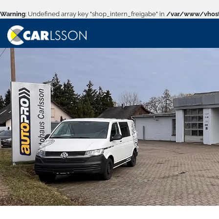
Warning
: Undefined array key "shop_intern_freigabe" in
/var/www/vhost