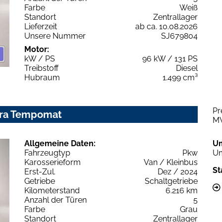
Farbe
Weiß
Standort
Zentrallager
Lieferzeit
ab ca. 10.08.2026
Unsere Nummer
SJ679804
Motor:
kW / PS
96 kW / 131 PS
Treibstoff
Diesel
Hubraum
1.499 cm³
Pr
era Tempomat
M
Allgemeine Daten:
U
Fahrzeugtyp
Pkw
Um
Karosserieform
Van / Kleinbus
St
Erst-Zul.
Dez / 2024
Getriebe
Schaltgetriebe
Kilometerstand
6.216 km
Anzahl der Türen
5
Farbe
Grau
Standort
Zentrallager