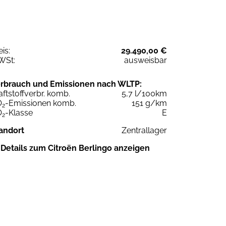
eis:
29.490,00 €
WSt:
ausweisbar
rbrauch und Emissionen nach WLTP:
aftstoffverbr. komb.
5,7 l/100km
O
-Emissionen komb.
151 g/km
2
O
-Klasse
E
2
andort
Zentrallager
Details zum Citroën Berlingo anzeigen