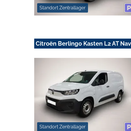
Standort Zentrallager
Citroën Berlingo Kasten L2 AT N
Standort Zentrallager