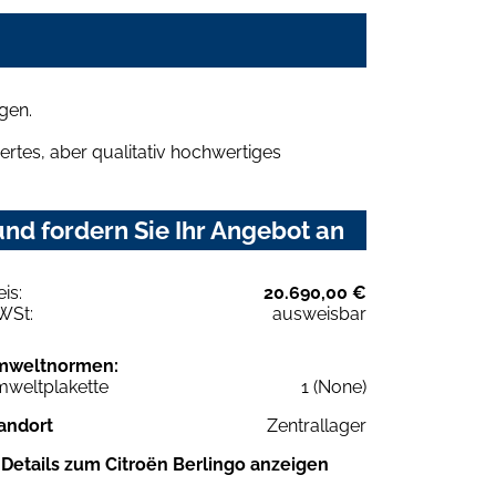
gen.
rtes, aber qualitativ hochwertiges
nd fordern Sie Ihr Angebot an
eis:
20.690,00 €
WSt:
ausweisbar
mweltnormen:
weltplakette
1 (None)
andort
Zentrallager
Details zum Citroën Berlingo anzeigen