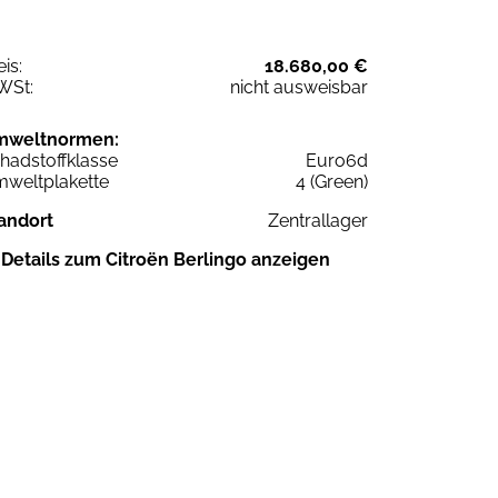
eis:
18.680,00 €
WSt:
nicht ausweisbar
mweltnormen:
hadstoffklasse
Euro6d
weltplakette
4 (Green)
andort
Zentrallager
Details zum Citroën Berlingo anzeigen