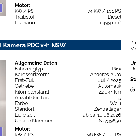
Motor:
kW / PS
74 kW / 101 PS
Treibstoff
Diesel
Hubraum
1.499 cm³
Pr
avi Kamera PDC v+h NSW
M
Allgemeine Daten:
U
Fahrzeugtyp
Pkw
Um
Karosserieform
Anderes Auto
St
Erst-Zul.
Jul / 2025
Getriebe
Automatik
Kilometerstand
22.034 km
Anzahl der Türen
5
Farbe
Weiß
Standort
Zentrallager
Lieferzeit
ab ca. 10.08.2026
Unsere Nummer
SJ739850
Motor:
kW / PS
96 kW / 131 PS