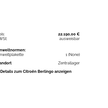
eis:
22.190,00 €
WSt:
ausweisbar
mweltnormen:
weltplakette
1 (None)
andort
Zentrallager
Details zum Citroën Berlingo anzeigen