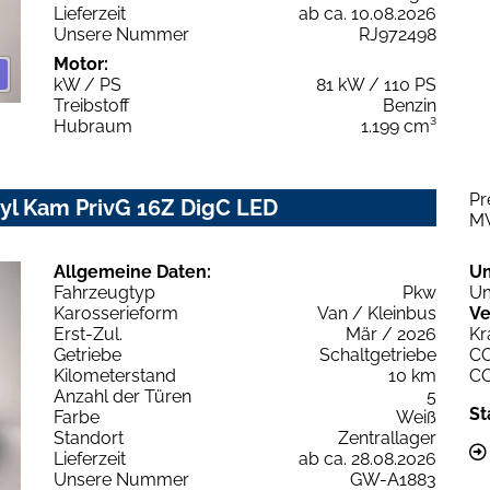
Lieferzeit
ab ca. 10.08.2026
Unsere Nummer
RJ972498
Motor:
kW / PS
81 kW / 110 PS
Treibstoff
Benzin
Hubraum
1.199 cm³
Pr
yl Kam PrivG 16Z DigC LED
M
Allgemeine Daten:
U
Fahrzeugtyp
Pkw
Um
Karosserieform
Van / Kleinbus
Ve
Erst-Zul.
Mär / 2026
Kr
Getriebe
Schaltgetriebe
C
Kilometerstand
10 km
C
Anzahl der Türen
5
St
Farbe
Weiß
Standort
Zentrallager
Lieferzeit
ab ca. 28.08.2026
Unsere Nummer
GW-A1883