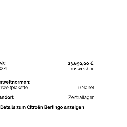
eis:
23.690,00 €
WSt:
ausweisbar
mweltnormen:
weltplakette
1 (None)
andort
Zentrallager
Details zum Citroën Berlingo anzeigen