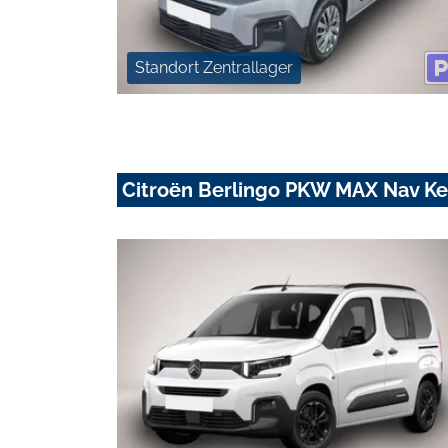
Standort Zentrallager
Citroën Berlingo PKW MAX Nav Ke