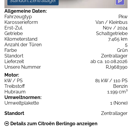
Standort Zentrallager
Allgemeine Daten:
Fahrzeugtyp
Pkw
Karosserieform
Van / Kleinbus
Erst-Zul.
Nov / 2024
Getriebe
Schaltgetriebe
Kilometerstand
7.465 km
Anzahl der Türen
5
Farbe
Grün
Standort
Zentrallager
Lieferzeit
ab ca. 10.08.2026
Unsere Nummer
RJ968390
Motor:
kW / PS
81 kW / 110 PS
Treibstoff
Benzin
Hubraum
1.199 cm³
Umweltnormen:
Umweltplakette
1 (None)
Standort
Zentrallager
Details zum Citroën Berlingo anzeigen