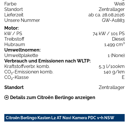
Farbe
Weiß
Standort
Zentrallager
Lieferzeit
ab ca. 28.08.2026
Unsere Nummer
GW-A1883
Motor:
kW / PS
74 kW / 101 PS
Treibstoff
Diesel
Hubraum
1.499 cm³
Umweltnormen:
Umweltplakette
1 (None)
Verbrauch und Emissionen nach WLTP:
Kraftstoffverbr. komb.
5,3 l/100km
CO
-Emissionen komb.
140 g/km
2
CO
-Klasse
E
2
Standort
Zentrallager
Details zum Citroën Berlingo anzeigen
Citroën Berlingo Kasten L2 AT Navi Kamera PDC v+h NSW