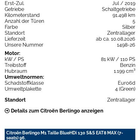
Erst-Zul.
Jul / 2019
Getriebe
Schaltgetriebe
Kilometerstand
91.498 km
Anzahl der Türen
5
Farbe
Silber
Standort
Zentrallager
Lieferzeit
ab ca. 10.08.2026
Unsere Nummer
1498-26
Motor:
kW / PS
81 kW / 110 PS
Treibstoff
Benzin
Hubraum
1.199 cm³
Umweltnormen:
Schadstoffklasse
Euro6d
Umweltplakette
4 (Green)
Standort
Zentrallager
Details zum Citroën Berlingo anzeigen
Citroën Berlingo M1 Taille BlueHDi 130 S&S EAT8 MAX (7-
seats) 96.