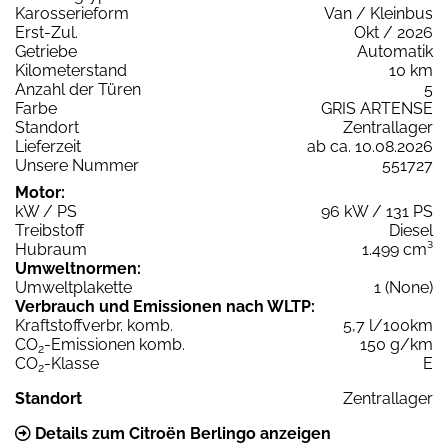
Karosserieform
Van / Kleinbus
Erst-Zul.
Okt / 2026
Getriebe
Automatik
Kilometerstand
10 km
Anzahl der Türen
5
Farbe
GRIS ARTENSE
Standort
Zentrallager
Lieferzeit
ab ca. 10.08.2026
Unsere Nummer
551727
Motor:
kW / PS
96 kW / 131 PS
Treibstoff
Diesel
Hubraum
1.499 cm³
Umweltnormen:
Umweltplakette
1 (None)
Verbrauch und Emissionen nach WLTP:
Kraftstoffverbr. komb.
5,7 l/100km
CO
-Emissionen komb.
150 g/km
2
CO
-Klasse
E
2
Standort
Zentrallager
Details zum Citroën Berlingo anzeigen