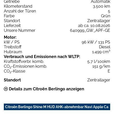
Getriebe
Automatik
Kilometerstand
3.500 km
Anzahl der Türen
5
Farbe
Grün
Standort
Zentrallager
Lieferzeit
ab ca. 10.08.2026
Unsere Nummer
640999_GW_APF-GE
Motor:
kW / PS
96 kW / 131 PS
Treibstoff
Diesel
Hubraum
1.499 cm³
Verbrauch und Emissionen nach WLTP:
Kraftstoffverbr. komb.
5,7 l/100km
CO
-Emissionen komb.
151 g/km
2
CO
-Klasse
E
2
Standort
Zentrallager
Details zum Citroën Berlingo anzeigen
Citroën Berlingo Shine M HUD AHK-abnehmbar Navi Apple Ca