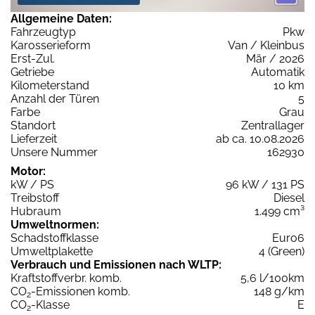
Allgemeine Daten:
Fahrzeugtyp
Pkw
Karosserieform
Van / Kleinbus
Erst-Zul.
Mär / 2026
Getriebe
Automatik
Kilometerstand
10 km
Anzahl der Türen
5
Farbe
Grau
Standort
Zentrallager
Lieferzeit
ab ca. 10.08.2026
Unsere Nummer
162930
Motor:
kW / PS
96 kW / 131 PS
Treibstoff
Diesel
Hubraum
1.499 cm³
Umweltnormen:
Schadstoffklasse
Euro6
Umweltplakette
4 (Green)
Verbrauch und Emissionen nach WLTP:
Kraftstoffverbr. komb.
5,6 l/100km
CO
-Emissionen komb.
148 g/km
2
CO
-Klasse
E
2