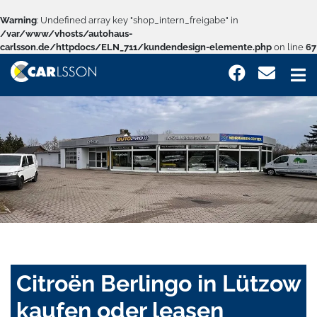
Warning
: Undefined array key "shop_intern_freigabe" in
/var/www/vhosts/autohaus-
carlsson.de/httpdocs/ELN_711/kundendesign-elemente.php
on line
67
Citroën Berlingo in Lützow
kaufen oder leasen