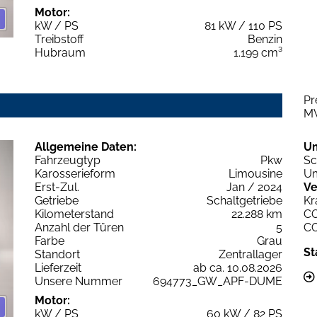
Motor:
kW / PS
81 kW / 110 PS
Treibstoff
Benzin
Hubraum
1.199 cm³
Pr
M
Allgemeine Daten:
U
Fahrzeugtyp
Pkw
Sc
Karosserieform
Limousine
Um
Erst-Zul.
Jan / 2024
Ve
Getriebe
Schaltgetriebe
Kr
Kilometerstand
22.288 km
C
Anzahl der Türen
5
C
Farbe
Grau
St
Standort
Zentrallager
Lieferzeit
ab ca. 10.08.2026
Unsere Nummer
694773_GW_APF-DUME
Motor:
kW / PS
60 kW / 82 PS