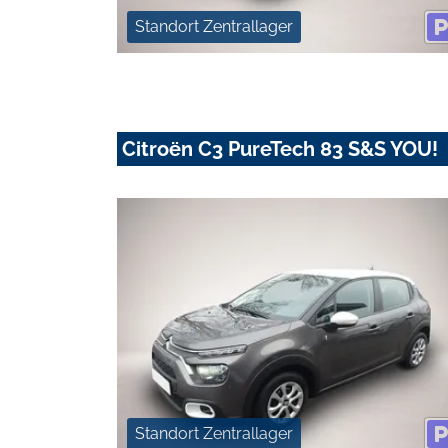
Standort Zentrallager
Citroën C3 PureTech 83 S&S YOU!
Standort Zentrallager