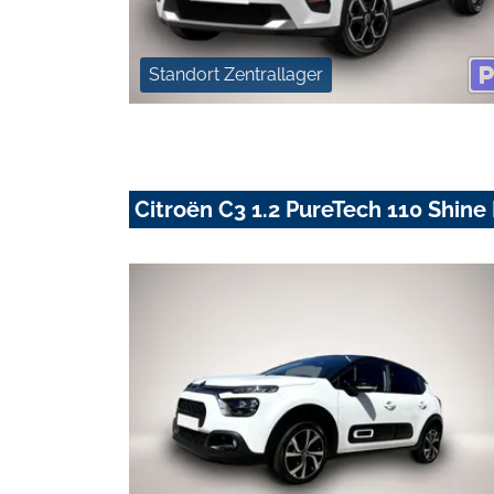
Standort Zentrallager
Citroën C3 1.2 PureTech 110 Shine 