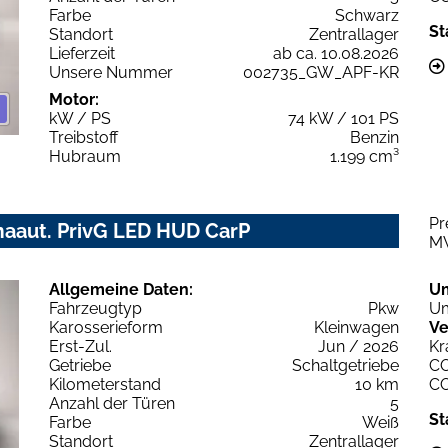
Farbe
Schwarz
St
Standort
Zentrallager
Lieferzeit
ab ca. 10.08.2026
Unsere Nummer
002735_GW_APF-KR
Motor:
kW / PS
74 kW / 101 PS
Treibstoff
Benzin
Hubraum
1.199 cm³
Pr
aaut. PrivG LED HUD CarP
M
Allgemeine Daten:
U
Fahrzeugtyp
Pkw
Um
Karosserieform
Kleinwagen
Ve
Erst-Zul.
Jun / 2026
Kr
Getriebe
Schaltgetriebe
C
Kilometerstand
10 km
C
Anzahl der Türen
5
St
Farbe
Weiß
Standort
Zentrallager