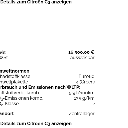
Details zum Citroën C3 anzeigen
eis:
16.300,00 €
WSt:
ausweisbar
mweltnormen:
hadstoffklasse
Euro6d
weltplakette
4 (Green)
rbrauch und Emissionen nach WLTP:
aftstoffverbr. komb.
5,9 l/100km
O
-Emissionen komb.
135 g/km
2
O
-Klasse
D
2
andort
Zentrallager
Details zum Citroën C3 anzeigen