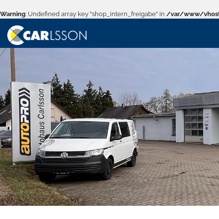
Warning
: Undefined array key "shop_intern_freigabe" in
/var/www/vhost