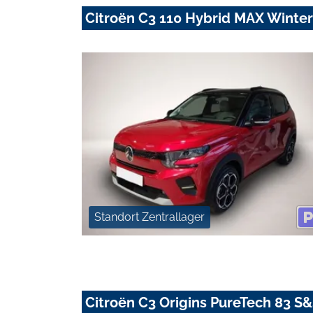
Citroën C3 110 Hybrid MAX Winte
Standort Zentrallager
Citroën C3 Origins PureTech 83 S