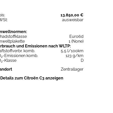
eis:
13.850,00 €
WSt:
ausweisbar
mweltnormen:
hadstoffklasse
Euro6d
weltplakette
1 (None)
rbrauch und Emissionen nach WLTP:
aftstoffverbr. komb.
5,5 l/100km
O
-Emissionen komb.
123 g/km
2
O
-Klasse
D
2
andort
Zentrallager
Details zum Citroën C3 anzeigen