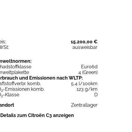
eis:
15.200,00 €
WSt:
ausweisbar
mweltnormen:
hadstoffklasse
Euro6d
weltplakette
4 (Green)
rbrauch und Emissionen nach WLTP:
aftstoffverbr. komb.
5,4 l/100km
O
-Emissionen komb.
123 g/km
2
O
-Klasse
D
2
andort
Zentrallager
Details zum Citroën C3 anzeigen