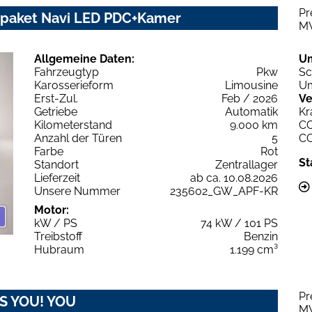
Pr
rpaket Navi LED PDC+Kamer
M
Allgemeine Daten:
U
Fahrzeugtyp
Pkw
Sc
Karosserieform
Limousine
Um
Erst-Zul.
Feb / 2026
Ve
Getriebe
Automatik
Kr
Kilometerstand
9.000 km
C
Anzahl der Türen
5
C
Farbe
Rot
St
Standort
Zentrallager
Lieferzeit
ab ca. 10.08.2026
Unsere Nummer
235602_GW_APF-KR
Motor:
kW / PS
74 kW / 101 PS
Treibstoff
Benzin
Hubraum
1.199 cm³
Pr
&S YOU! YOU
M