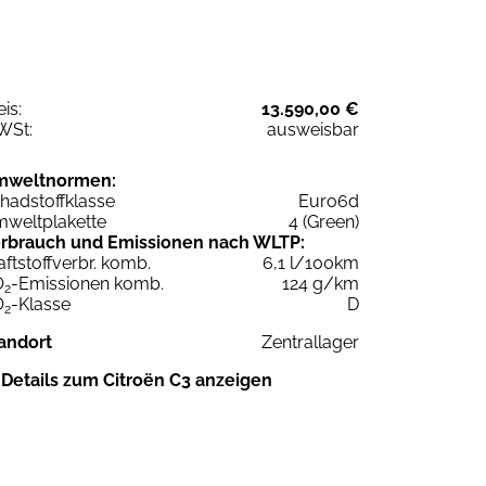
eis:
13.590,00 €
WSt:
ausweisbar
mweltnormen:
hadstoffklasse
Euro6d
weltplakette
4 (Green)
rbrauch und Emissionen nach WLTP:
aftstoffverbr. komb.
6,1 l/100km
O
-Emissionen komb.
124 g/km
2
O
-Klasse
D
2
andort
Zentrallager
Details zum Citroën C3 anzeigen