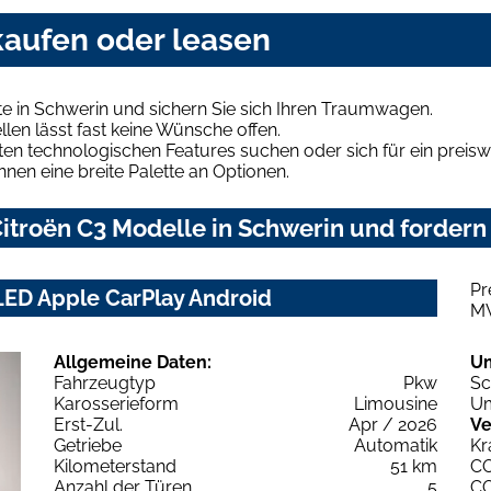
kaufen oder leasen
e in Schwerin und sichern Sie sich Ihren Traumwagen.
len lässt fast keine Wünsche offen.
en technologischen Features suchen oder sich für ein preiswe
hnen eine breite Palette an Optionen.
troën C3 Modelle in Schwerin und fordern 
Pr
LED Apple CarPlay Android
M
Allgemeine Daten:
U
Fahrzeugtyp
Pkw
Sc
Karosserieform
Limousine
Um
Erst-Zul.
Apr / 2026
Ve
Getriebe
Automatik
Kr
Kilometerstand
51 km
C
Anzahl der Türen
5
C