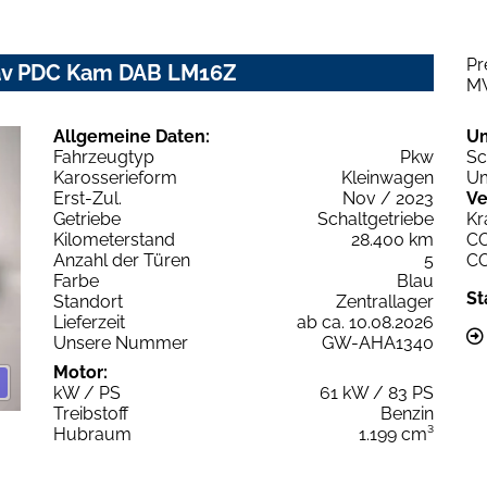
Pr
Nav PDC Kam DAB LM16Z
M
Allgemeine Daten:
U
Fahrzeugtyp
Pkw
Sc
Karosserieform
Kleinwagen
Um
Erst-Zul.
Nov / 2023
Ve
Getriebe
Schaltgetriebe
Kr
Kilometerstand
28.400 km
C
Anzahl der Türen
5
C
Farbe
Blau
St
Standort
Zentrallager
Lieferzeit
ab ca. 10.08.2026
Unsere Nummer
GW-AHA1340
Motor:
kW / PS
61 kW / 83 PS
Treibstoff
Benzin
Hubraum
1.199 cm³