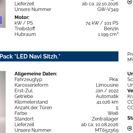
Lieferzeit
ab ca. 22.10.2026
Unsere Nummer
GW-V349
Motor:
kW / PS
74 kW / 101 PS
Treibstoff
Benzin
Hubraum
1.199 cm³
Pr
Pack *LED Navi Sitzh.*
M
Allgemeine Daten:
U
Fahrzeugtyp
Pkw
Sc
Karosserieform
Limousine
Um
Erst-Zul.
Jan / 2022
Ve
Getriebe
Automatik
Kr
Kilometerstand
41.026 km
C
Anzahl der Türen
5
C
Farbe
Weiß
St
Standort
Zentrallager
Lieferzeit
ab ca. 10.08.2026
Unsere Nummer
MT652369