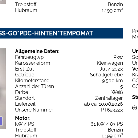
Treibstoff
Benzin
Hubraum
1.199 cm³
Pr
LESS-GO*PDC-HINTEN*TEMPOMAT
M
Allgemeine Daten:
U
Fahrzeugtyp
Pkw
Sc
Karosserieform
Kleinwagen
Um
Erst-Zul.
Jul / 2023
Ve
Getriebe
Schaltgetriebe
Kr
Kilometerstand
19.500 km
C
Anzahl der Türen
5
C
Farbe
Weiß
St
Standort
Zentrallager
Lieferzeit
ab ca. 10.08.2026
Unsere Nummer
PT623223
Motor:
kW / PS
61 kW / 83 PS
Treibstoff
Benzin
Hubraum
1.199 cm³