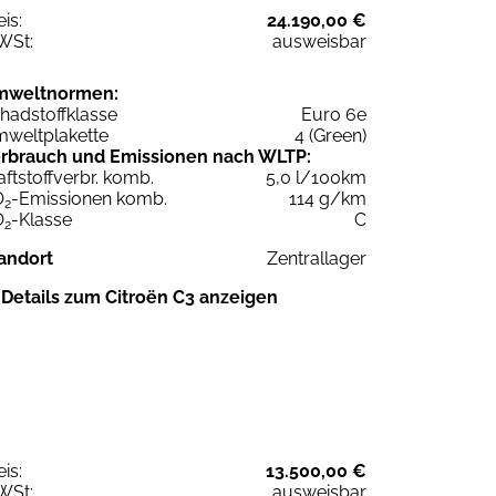
eis:
24.190,00 €
WSt:
ausweisbar
mweltnormen:
hadstoffklasse
Euro 6e
weltplakette
4 (Green)
rbrauch und Emissionen nach WLTP:
aftstoffverbr. komb.
5,0 l/100km
O
-Emissionen komb.
114 g/km
2
O
-Klasse
C
2
andort
Zentrallager
Details zum Citroën C3 anzeigen
eis:
13.500,00 €
WSt:
ausweisbar