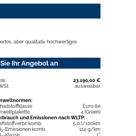
rtes, aber qualitativ hochwertiges
Sie Ihr Angebot an
eis:
23.190,00 €
WSt:
ausweisbar
mweltnormen:
hadstoffklasse
Euro 6e
weltplakette
4 (Green)
rbrauch und Emissionen nach WLTP:
aftstoffverbr. komb.
5,0 l/100km
O
-Emissionen komb.
114 g/km
2
O
-Klasse
C