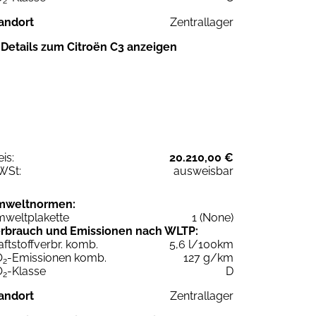
2
andort
Zentrallager
Details zum Citroën C3 anzeigen
eis:
20.210,00 €
WSt:
ausweisbar
mweltnormen:
weltplakette
1 (None)
rbrauch und Emissionen nach WLTP:
aftstoffverbr. komb.
5,6 l/100km
O
-Emissionen komb.
127 g/km
2
O
-Klasse
D
2
andort
Zentrallager