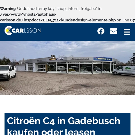
Warning
: Undefined array key "shop_intern_freigabe" in
/var/www/vhosts/autohaus-
carlsson.de/httpdocs/ELN_711/kundendesign-elemente.php
on line
67
Citroën C4 in Gadebusch
kaufen oder leasen