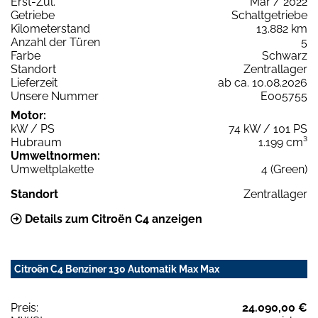
Erst-Zul.
Mär / 2022
Getriebe
Schaltgetriebe
Kilometerstand
13.882 km
Anzahl der Türen
5
Farbe
Schwarz
Standort
Zentrallager
Lieferzeit
ab ca. 10.08.2026
Unsere Nummer
E005755
Motor:
kW / PS
74 kW / 101 PS
Hubraum
1.199 cm³
Umweltnormen:
Umweltplakette
4 (Green)
Standort
Zentrallager
Details zum Citroën C4 anzeigen
Citroën C4 Benziner 130 Automatik Max Max
Preis:
24.090,00 €