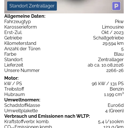
Standort Zentrallager
Allgemeine Daten:
Fahrzeugtyp
Pkw
Karosserieform
Limousine
Erst-Zul.
Okt / 2023
Getriebe
Schaltgetriebe
Kilometerstand
29.594 km
Anzahl der Türen
5
Farbe
Blau
Standort
Zentrallager
Lieferzeit
ab ca. 10.08.2026
Unsere Nummer
2266-26
Motor:
kW / PS
96 kW / 131 PS
Treibstoff
Benzin
Hubraum
1.199 cm³
Umweltnormen:
Schadstoffklasse
Euro6d
Umweltplakette
4 (Green)
Verbrauch und Emissionen nach WLTP:
Kraftstoffverbr. komb.
5,4 l/100km
CO
-Emissionen komb.
123 g/km