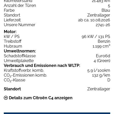
Kilometerstand
21.483 km
Anzahl der Türen
5
Farbe
Blau
Standort
Zentrallager
Lieferzeit
ab ca. 10.08.2026
Unsere Nummer
2741-26
Motor:
kW / PS
96 kW / 131 PS
Treibstoff
Benzin
Hubraum
1.199 cm³
Umweltnormen:
Schadstoffklasse
Euro6d
Umweltplakette
4 (Green)
Verbrauch und Emissionen nach WLTP:
Kraftstoffverbr. komb.
5,9 l/100km
CO
-Emissionen komb.
132 g/km
2
CO
-Klasse
D
2
Standort
Zentrallager
Details zum Citroën C4 anzeigen