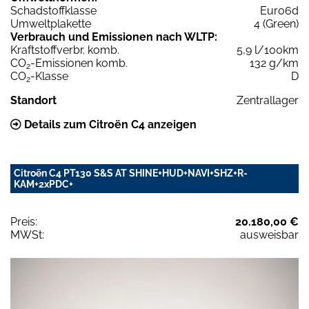
Schadstoffklasse
Euro6d
Umweltplakette
4 (Green)
Verbrauch und Emissionen nach WLTP:
Kraftstoffverbr. komb.
5,9 l/100km
CO
-Emissionen komb.
132 g/km
2
CO
-Klasse
D
2
Standort
Zentrallager
Details zum Citroën C4 anzeigen
Citroën C4 PT130 S&S AT SHINE+HUD+NAVI+SHZ+R-
KAM+2xPDC+
Preis:
20.180,00 €
MWSt:
ausweisbar