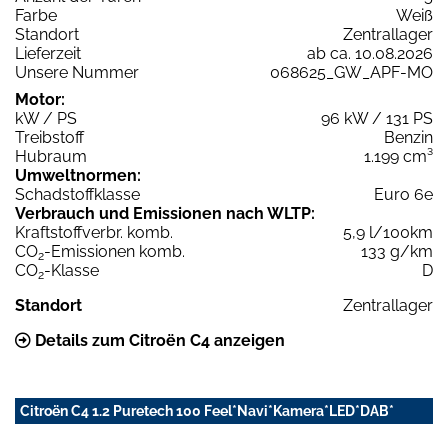
Farbe
Weiß
Standort
Zentrallager
Lieferzeit
ab ca. 10.08.2026
Unsere Nummer
068625_GW_APF-MO
Motor:
kW / PS
96 kW / 131 PS
Treibstoff
Benzin
Hubraum
1.199 cm³
Umweltnormen:
Schadstoffklasse
Euro 6e
Verbrauch und Emissionen nach WLTP:
Kraftstoffverbr. komb.
5,9 l/100km
CO
-Emissionen komb.
133 g/km
2
CO
-Klasse
D
2
Standort
Zentrallager
Details zum Citroën C4 anzeigen
Citroën C4 1.2 Puretech 100 Feel*Navi*Kamera*LED*DAB*