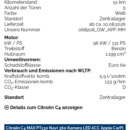
Kilometerstand
51 km
Anzahl der Türen
5
Farbe
Weiß
Standort
Zentrallager
Lieferzeit
ab ca. 10.08.2026
Unsere Nummer
068208_GW_APF-MH
Motor:
kW / PS
96 kW / 131 PS
Treibstoff
Benzin
Hubraum
1.199 cm³
Umweltnormen:
Schadstoffklasse
Euro 6e
Verbrauch und Emissionen nach WLTP:
Kraftstoffverbr. komb.
5,9 l/100km
CO
-Emissionen komb.
133 g/km
2
CO
-Klasse
D
2
Standort
Zentrallager
Details zum Citroën C4 anzeigen
Citroën C4 MAX PT130 Navi 360 Kamera LED ACC Apple CarPl