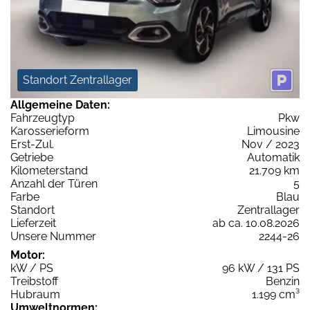
Standort Zentrallager
Allgemeine Daten:
Fahrzeugtyp
Pkw
Karosserieform
Limousine
Erst-Zul.
Nov / 2023
Getriebe
Automatik
Kilometerstand
21.709 km
Anzahl der Türen
5
Farbe
Blau
Standort
Zentrallager
Lieferzeit
ab ca. 10.08.2026
Unsere Nummer
2244-26
Motor:
kW / PS
96 kW / 131 PS
Treibstoff
Benzin
Hubraum
1.199 cm³
Umweltnormen: