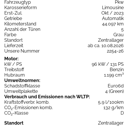
Fahrzeugtyp
Pkw
Karosserieform
Limousine
Erst-Zul.
Okt / 2023
Getriebe
Automatik
Kilometerstand
44.097 km
Anzahl der Türen
5
Farbe
Grau
Standort
Zentrallager
Lieferzeit
ab ca. 10.08.2026
Unsere Nummer
2254-26
Motor:
kW / PS
96 kW / 131 PS
Treibstoff
Benzin
Hubraum
1.199 cm³
Umweltnormen:
Schadstoffklasse
Euro6d
Umweltplakette
4 (Green)
Verbrauch und Emissionen nach WLTP:
Kraftstoffverbr. komb.
5,9 l/100km
CO
-Emissionen komb.
132 g/km
2
CO
-Klasse
D
2
Standort
Zentrallager