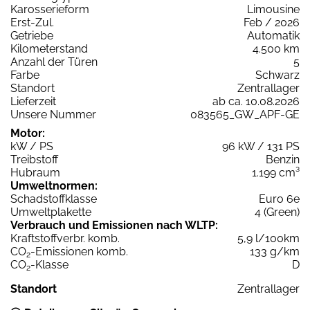
Karosserieform
Limousine
Erst-Zul.
Feb / 2026
Getriebe
Automatik
Kilometerstand
4.500 km
Anzahl der Türen
5
Farbe
Schwarz
Standort
Zentrallager
Lieferzeit
ab ca. 10.08.2026
Unsere Nummer
083565_GW_APF-GE
Motor:
kW / PS
96 kW / 131 PS
Treibstoff
Benzin
Hubraum
1.199 cm³
Umweltnormen:
Schadstoffklasse
Euro 6e
Umweltplakette
4 (Green)
Verbrauch und Emissionen nach WLTP:
Kraftstoffverbr. komb.
5,9 l/100km
CO
-Emissionen komb.
133 g/km
2
CO
-Klasse
D
2
Standort
Zentrallager