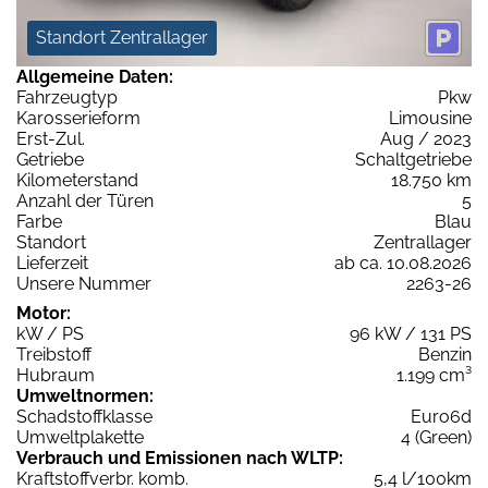
Standort Zentrallager
Allgemeine Daten:
Fahrzeugtyp
Pkw
Karosserieform
Limousine
Erst-Zul.
Aug / 2023
Getriebe
Schaltgetriebe
Kilometerstand
18.750 km
Anzahl der Türen
5
Farbe
Blau
Standort
Zentrallager
Lieferzeit
ab ca. 10.08.2026
Unsere Nummer
2263-26
Motor:
kW / PS
96 kW / 131 PS
Treibstoff
Benzin
Hubraum
1.199 cm³
Umweltnormen:
Schadstoffklasse
Euro6d
Umweltplakette
4 (Green)
Verbrauch und Emissionen nach WLTP:
Kraftstoffverbr. komb.
5,4 l/100km