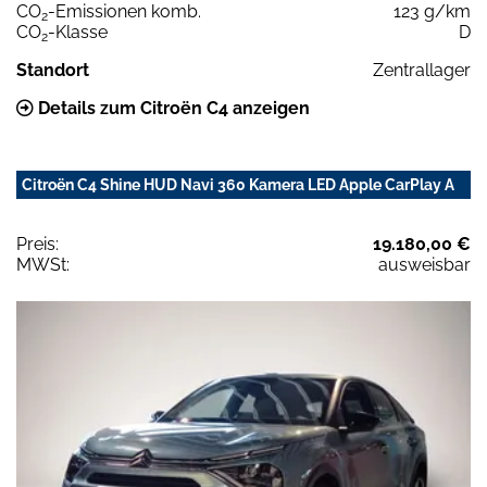
CO
-Emissionen komb.
123 g/km
2
CO
-Klasse
D
2
Standort
Zentrallager
Details zum Citroën C4 anzeigen
Citroën C4 Shine HUD Navi 360 Kamera LED Apple CarPlay A
Preis:
19.180,00 €
MWSt:
ausweisbar