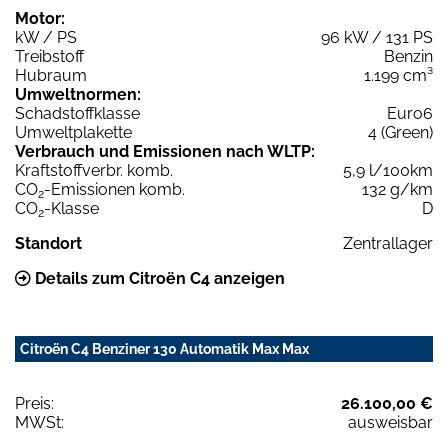
Motor:
kW / PS
96 kW / 131 PS
Treibstoff
Benzin
Hubraum
1.199 cm³
Umweltnormen:
Schadstoffklasse
Euro6
Umweltplakette
4 (Green)
Verbrauch und Emissionen nach WLTP:
Kraftstoffverbr. komb.
5,9 l/100km
CO
-Emissionen komb.
132 g/km
2
CO
-Klasse
D
2
Standort
Zentrallager
Details zum Citroën C4 anzeigen
Citroën C4 Benziner 130 Automatik Max Max
Preis:
26.100,00 €
MWSt:
ausweisbar