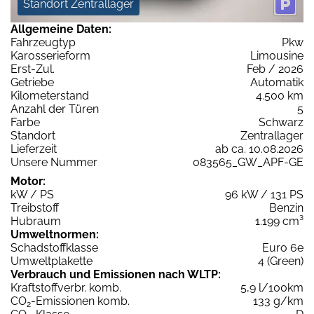
Standort Zentrallager
Allgemeine Daten:
Fahrzeugtyp
Pkw
Karosserieform
Limousine
Erst-Zul.
Feb / 2026
Getriebe
Automatik
Kilometerstand
4.500 km
Anzahl der Türen
5
Farbe
Schwarz
Standort
Zentrallager
Lieferzeit
ab ca. 10.08.2026
Unsere Nummer
083565_GW_APF-GE
Motor:
kW / PS
96 kW / 131 PS
Treibstoff
Benzin
Hubraum
1.199 cm³
Umweltnormen:
Schadstoffklasse
Euro 6e
Umweltplakette
4 (Green)
Verbrauch und Emissionen nach WLTP:
Kraftstoffverbr. komb.
5,9 l/100km
CO
-Emissionen komb.
133 g/km
2