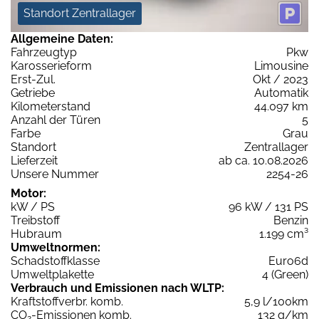
Standort Zentrallager
Allgemeine Daten:
Fahrzeugtyp
Pkw
Karosserieform
Limousine
Erst-Zul.
Okt / 2023
Getriebe
Automatik
Kilometerstand
44.097 km
Anzahl der Türen
5
Farbe
Grau
Standort
Zentrallager
Lieferzeit
ab ca. 10.08.2026
Unsere Nummer
2254-26
Motor:
kW / PS
96 kW / 131 PS
Treibstoff
Benzin
Hubraum
1.199 cm³
Umweltnormen:
Schadstoffklasse
Euro6d
Umweltplakette
4 (Green)
Verbrauch und Emissionen nach WLTP:
Kraftstoffverbr. komb.
5,9 l/100km
CO
-Emissionen komb.
132 g/km
2