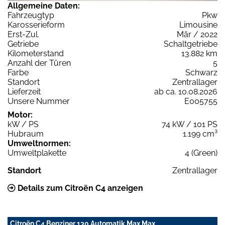
Allgemeine Daten:
Fahrzeugtyp
Pkw
Karosserieform
Limousine
Erst-Zul.
Mär / 2022
Getriebe
Schaltgetriebe
Kilometerstand
13.882 km
Anzahl der Türen
5
Farbe
Schwarz
Standort
Zentrallager
Lieferzeit
ab ca. 10.08.2026
Unsere Nummer
E005755
Motor:
kW / PS
74 kW / 101 PS
Hubraum
1.199 cm³
Umweltnormen:
Umweltplakette
4 (Green)
Standort
Zentrallager
Details zum Citroën C4 anzeigen
Citroën C4 Benziner 130 Automatik Max Max