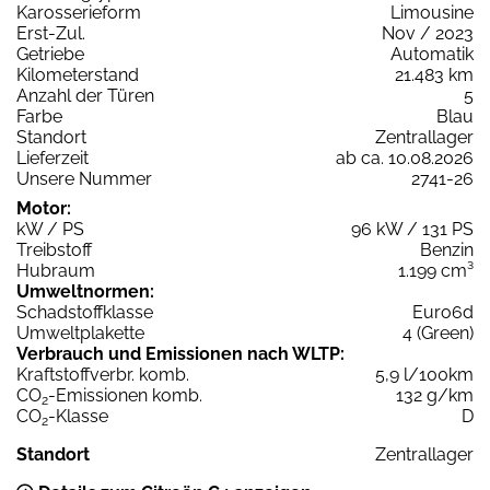
Karosserieform
Limousine
Erst-Zul.
Nov / 2023
Getriebe
Automatik
Kilometerstand
21.483 km
Anzahl der Türen
5
Farbe
Blau
Standort
Zentrallager
Lieferzeit
ab ca. 10.08.2026
Unsere Nummer
2741-26
Motor:
kW / PS
96 kW / 131 PS
Treibstoff
Benzin
Hubraum
1.199 cm³
Umweltnormen:
Schadstoffklasse
Euro6d
Umweltplakette
4 (Green)
Verbrauch und Emissionen nach WLTP:
Kraftstoffverbr. komb.
5,9 l/100km
CO
-Emissionen komb.
132 g/km
2
CO
-Klasse
D
2
Standort
Zentrallager