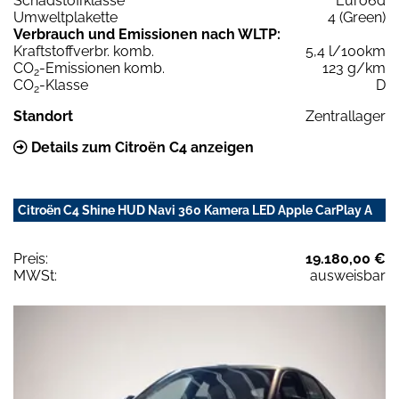
Schadstoffklasse
Euro6d
Umweltplakette
4 (Green)
Verbrauch und Emissionen nach WLTP:
Kraftstoffverbr. komb.
5,4 l/100km
CO
-Emissionen komb.
123 g/km
2
CO
-Klasse
D
2
Standort
Zentrallager
Details zum Citroën C4 anzeigen
Citroën C4 Shine HUD Navi 360 Kamera LED Apple CarPlay A
Preis:
19.180,00 €
MWSt:
ausweisbar