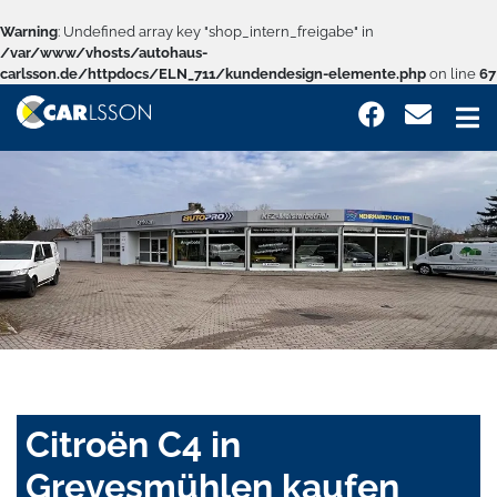
Warning
: Undefined array key "shop_intern_freigabe" in
/var/www/vhosts/autohaus-
carlsson.de/httpdocs/ELN_711/kundendesign-elemente.php
on line
67
Citroën C4 in
Grevesmühlen kaufen