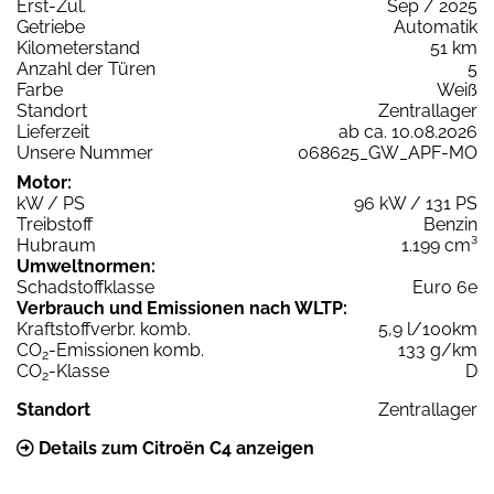
Erst-Zul.
Sep / 2025
Getriebe
Automatik
Kilometerstand
51 km
Anzahl der Türen
5
Farbe
Weiß
Standort
Zentrallager
Lieferzeit
ab ca. 10.08.2026
Unsere Nummer
068625_GW_APF-MO
Motor:
kW / PS
96 kW / 131 PS
Treibstoff
Benzin
Hubraum
1.199 cm³
Umweltnormen:
Schadstoffklasse
Euro 6e
Verbrauch und Emissionen nach WLTP:
Kraftstoffverbr. komb.
5,9 l/100km
CO
-Emissionen komb.
133 g/km
2
CO
-Klasse
D
2
Standort
Zentrallager
Details zum Citroën C4 anzeigen