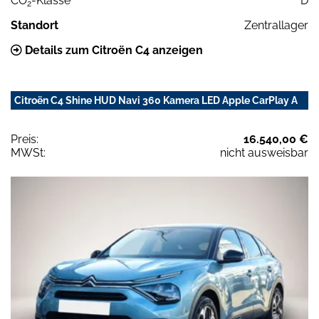
CO
-Klasse
D
2
Standort
Zentrallager
Details zum Citroën C4 anzeigen
Citroën C4 Shine HUD Navi 360 Kamera LED Apple CarPlay A
Preis:
16.540,00 €
MWSt:
nicht ausweisbar