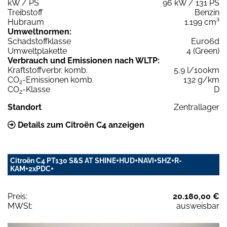
kW / PS
96 kW / 131 PS
Treibstoff
Benzin
Hubraum
1.199 cm³
Umweltnormen:
Schadstoffklasse
Euro6d
Umweltplakette
4 (Green)
Verbrauch und Emissionen nach WLTP:
Kraftstoffverbr. komb.
5,9 l/100km
CO
-Emissionen komb.
132 g/km
2
CO
-Klasse
D
2
Standort
Zentrallager
Details zum Citroën C4 anzeigen
Citroën C4 PT130 S&S AT SHINE+HUD+NAVI+SHZ+R-
KAM+2xPDC+
Preis:
20.180,00 €
MWSt:
ausweisbar