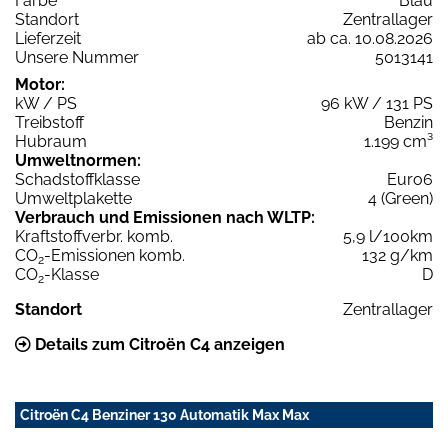
Farbe
Blau
Standort
Zentrallager
Lieferzeit
ab ca. 10.08.2026
Unsere Nummer
5013141
Motor:
kW / PS
96 kW / 131 PS
Treibstoff
Benzin
Hubraum
1.199 cm³
Umweltnormen:
Schadstoffklasse
Euro6
Umweltplakette
4 (Green)
Verbrauch und Emissionen nach WLTP:
Kraftstoffverbr. komb.
5,9 l/100km
CO
-Emissionen komb.
132 g/km
2
CO
-Klasse
D
2
Standort
Zentrallager
Details zum Citroën C4 anzeigen
Citroën C4 Benziner 130 Automatik Max Max