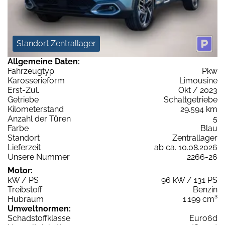
Standort Zentrallager
Allgemeine Daten:
Fahrzeugtyp
Pkw
Karosserieform
Limousine
Erst-Zul.
Okt / 2023
Getriebe
Schaltgetriebe
Kilometerstand
29.594 km
Anzahl der Türen
5
Farbe
Blau
Standort
Zentrallager
Lieferzeit
ab ca. 10.08.2026
Unsere Nummer
2266-26
Motor:
kW / PS
96 kW / 131 PS
Treibstoff
Benzin
Hubraum
1.199 cm³
Umweltnormen:
Schadstoffklasse
Euro6d