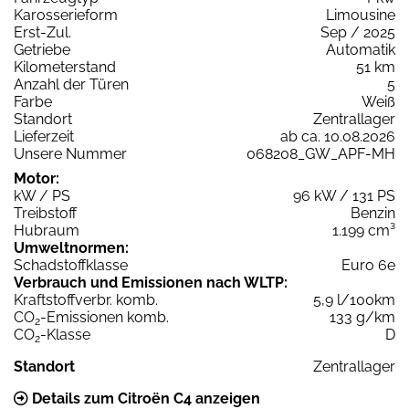
Karosserieform
Limousine
Erst-Zul.
Sep / 2025
Getriebe
Automatik
Kilometerstand
51 km
Anzahl der Türen
5
Farbe
Weiß
Standort
Zentrallager
Lieferzeit
ab ca. 10.08.2026
Unsere Nummer
068208_GW_APF-MH
Motor:
kW / PS
96 kW / 131 PS
Treibstoff
Benzin
Hubraum
1.199 cm³
Umweltnormen:
Schadstoffklasse
Euro 6e
Verbrauch und Emissionen nach WLTP:
Kraftstoffverbr. komb.
5,9 l/100km
CO
-Emissionen komb.
133 g/km
2
CO
-Klasse
D
2
Standort
Zentrallager
Details zum Citroën C4 anzeigen