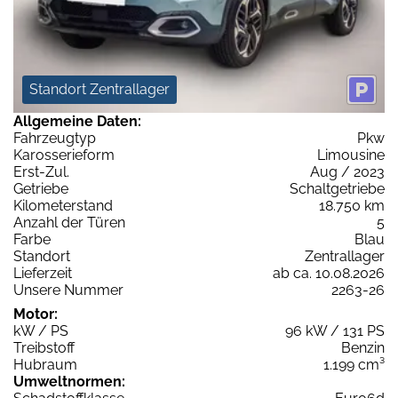
Standort Zentrallager
Allgemeine Daten:
Fahrzeugtyp
Pkw
Karosserieform
Limousine
Erst-Zul.
Aug / 2023
Getriebe
Schaltgetriebe
Kilometerstand
18.750 km
Anzahl der Türen
5
Farbe
Blau
Standort
Zentrallager
Lieferzeit
ab ca. 10.08.2026
Unsere Nummer
2263-26
Motor:
kW / PS
96 kW / 131 PS
Treibstoff
Benzin
Hubraum
1.199 cm³
Umweltnormen: