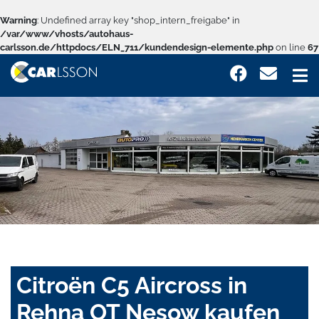
Warning
: Undefined array key "shop_intern_freigabe" in
/var/www/vhosts/autohaus-
carlsson.de/httpdocs/ELN_711/kundendesign-elemente.php
on line
67
Citroën C5 Aircross in
Rehna OT Nesow kaufen