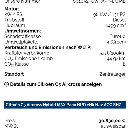
Unsere Nummer
061652_GW_APF-DUME
Motor:
kW / PS
96 kW / 131 PS
Treibstoff
Diesel
Hubraum
1.499 cm³
Umweltnormen:
Schadstoffklasse
Euro6d
Umweltplakette
4 (Green)
Verbrauch und Emissionen nach WLTP:
Kraftstoffverbr. komb.
5,5 l/100km
CO
-Emissionen komb.
144 g/km
2
CO
-Klasse
E
2
Standort
Zentrallager
Details zum Citroën C5 Aircross anzeigen
Citroën C5 Aircross Hybrid MAX Pano HUD eHk Nav ACC SHZ
Preis:
30.830,00 €
MWSt:
ausweisbar