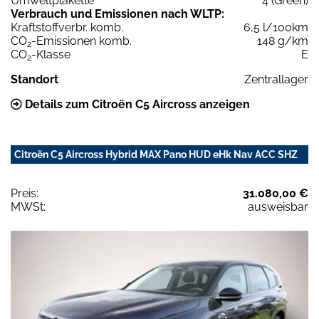
Umweltplakette
4 (Green)
Verbrauch und Emissionen nach WLTP:
Kraftstoffverbr. komb.
6,5 l/100km
CO
-Emissionen komb.
148 g/km
2
CO
-Klasse
E
2
Standort
Zentrallager
Details zum Citroën C5 Aircross anzeigen
Citroën C5 Aircross Hybrid MAX Pano HUD eHk Nav ACC SHZ
Preis:
31.080,00 €
MWSt:
ausweisbar