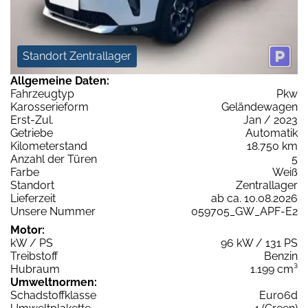
Standort Zentrallager
Allgemeine Daten:
Fahrzeugtyp
Pkw
Karosserieform
Geländewagen
Erst-Zul.
Jan / 2023
Getriebe
Automatik
Kilometerstand
18.750 km
Anzahl der Türen
5
Farbe
Weiß
Standort
Zentrallager
Lieferzeit
ab ca. 10.08.2026
Unsere Nummer
059705_GW_APF-E2
Motor:
kW / PS
96 kW / 131 PS
Treibstoff
Benzin
Hubraum
1.199 cm³
Umweltnormen:
Schadstoffklasse
Euro6d