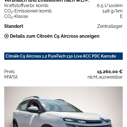
Verbrauch und Emissionen nach WLTP:
Kraftstoffverbr. komb.
6,5 l/100km
CO
-Emissionen komb.
148 g/km
2
CO
-Klasse
E
2
Standort
Zentrallager
Details zum Citroën C5 Aircross anzeigen
Citroën C5 Aircross 1.2 PureTech 130 Live ACC PDC Kam180
Preis:
15.260,00 €
MWSt:
nicht ausweisbar