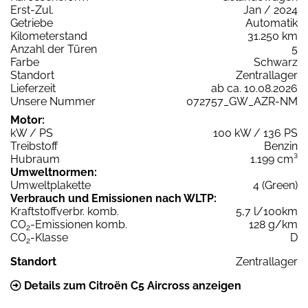
Erst-Zul.
Jan / 2024
Getriebe
Automatik
Kilometerstand
31.250 km
Anzahl der Türen
5
Farbe
Schwarz
Standort
Zentrallager
Lieferzeit
ab ca. 10.08.2026
Unsere Nummer
072757_GW_AZR-NM
Motor:
kW / PS
100 kW / 136 PS
Treibstoff
Benzin
Hubraum
1.199 cm³
Umweltnormen:
Umweltplakette
4 (Green)
Verbrauch und Emissionen nach WLTP:
Kraftstoffverbr. komb.
5,7 l/100km
CO
-Emissionen komb.
128 g/km
2
CO
-Klasse
D
2
Standort
Zentrallager
Details zum Citroën C5 Aircross anzeigen