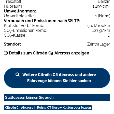
Treibstoff
Benzin
Hubraum
1.199 cm³
Umweltnormen:
Umweltplakette
1 (None)
Verbrauch und Emissionen nach WLTP:
Kraftstoffverbr. komb.
5,4 l/100km
CO
-Emissionen komb.
123 g/km
2
CO
-Klasse
D
2
Standort
Zentrallager
Details zum Citroën C5 Aircross anzeigen
Weitere Citroën C5 Aircross und andere
Fahrzeuge können Sie hier suchen
Stattdessen können Sie auch:
Citroën C5 Aircross in Rehna OT Nesow Kaufen oder leasen