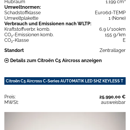
Hubraum
1.199 cm³
Umweltnormen:
Schadstoffklasse
Euro6d-TEMP
Umweltplakette
1 (None)
Verbrauch und Emissionen nach WLTP:
Kraftstoffverbr. komb.
6,9 l/100km
CO
-Emissionen komb.
155 g/km
2
CO
-Klasse
E
2
Standort
Zentrallager
Details zum Citroën C5 Aircross anzeigen
Citroën C5 Aircross C-Series AUTOMATIK LED SHZ KEYLESS T
Preis:
25.990,00 €
MWSt:
ausweisbar