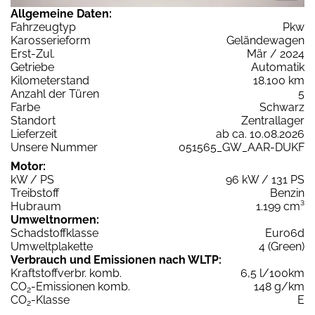
Allgemeine Daten:
Fahrzeugtyp
Pkw
Karosserieform
Geländewagen
Erst-Zul.
Mär / 2024
Getriebe
Automatik
Kilometerstand
18.100 km
Anzahl der Türen
5
Farbe
Schwarz
Standort
Zentrallager
Lieferzeit
ab ca. 10.08.2026
Unsere Nummer
051565_GW_AAR-DUKF
Motor:
kW / PS
96 kW / 131 PS
Treibstoff
Benzin
Hubraum
1.199 cm³
Umweltnormen:
Schadstoffklasse
Euro6d
Umweltplakette
4 (Green)
Verbrauch und Emissionen nach WLTP:
Kraftstoffverbr. komb.
6,5 l/100km
CO
-Emissionen komb.
148 g/km
2
CO
-Klasse
E
2