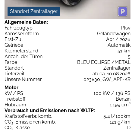
Standort Zentrallager
Allgemeine Daten:
Fahrzeugtyp
Pkw
Karosserieform
Geländewagen
Erst-Zul.
Apr / 2026
Getriebe
Automatik
Kilometerstand
51 km
Anzahl der Türen
5
Farbe
BLEU ECLIPSE /METAL
Standort
Zentrallager
Lieferzeit
ab ca. 10.08.2026
Unsere Nummer
023830_GW_APF-KR
Motor:
kW / PS
100 kW / 136 PS
Treibstoff
Benzin
Hubraum
1.199 cm³
Verbrauch und Emissionen nach WLTP:
Kraftstoffverbr. komb.
5,4 l/100km
CO
-Emissionen komb.
121 g/km
2
CO
-Klasse
D
2