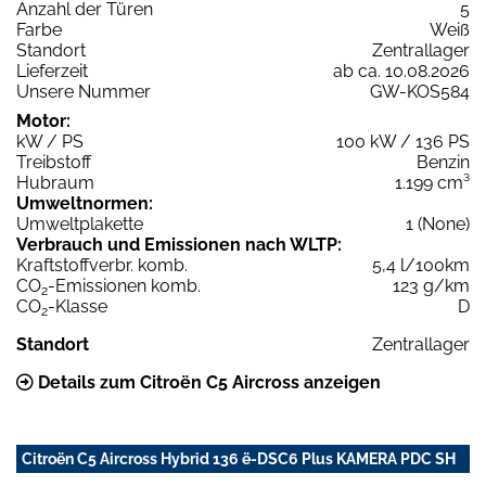
Anzahl der Türen
5
Farbe
Weiß
Standort
Zentrallager
Lieferzeit
ab ca. 10.08.2026
Unsere Nummer
GW-KOS584
Motor:
kW / PS
100 kW / 136 PS
Treibstoff
Benzin
Hubraum
1.199 cm³
Umweltnormen:
Umweltplakette
1 (None)
Verbrauch und Emissionen nach WLTP:
Kraftstoffverbr. komb.
5,4 l/100km
CO
-Emissionen komb.
123 g/km
2
CO
-Klasse
D
2
Standort
Zentrallager
Details zum Citroën C5 Aircross anzeigen
Citroën C5 Aircross Hybrid 136 ë-DSC6 Plus KAMERA PDC SH