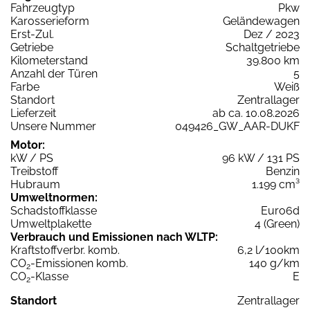
Fahrzeugtyp
Pkw
Karosserieform
Geländewagen
Erst-Zul.
Dez / 2023
Getriebe
Schaltgetriebe
Kilometerstand
39.800 km
Anzahl der Türen
5
Farbe
Weiß
Standort
Zentrallager
Lieferzeit
ab ca. 10.08.2026
Unsere Nummer
049426_GW_AAR-DUKF
Motor:
kW / PS
96 kW / 131 PS
Treibstoff
Benzin
Hubraum
1.199 cm³
Umweltnormen:
Schadstoffklasse
Euro6d
Umweltplakette
4 (Green)
Verbrauch und Emissionen nach WLTP:
Kraftstoffverbr. komb.
6,2 l/100km
CO
-Emissionen komb.
140 g/km
2
CO
-Klasse
E
2
Standort
Zentrallager