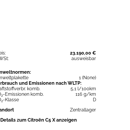
eis:
23.190,00 €
WSt:
ausweisbar
mweltnormen:
weltplakette
1 (None)
rbrauch und Emissionen nach WLTP:
aftstoffverbr. komb.
5,1 l/100km
O
-Emissionen komb.
116 g/km
2
O
-Klasse
D
2
andort
Zentrallager
Details zum Citroën C5 X anzeigen