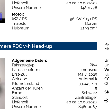
Lieferzeit
ab ca. 10.08.2026
Unsere Nummer
R4801778
Motor:
kW / PS
96 kW / 131 PS
Treibstoff
Benzin
Hubraum
1.199 cm³
Pr
Kamera PDC v+h Head-up
M
Allgemeine Daten:
U
Fahrzeugtyp
Pkw
Um
Karosserieform
Limousine
Ve
Erst-Zul.
Mai / 2025
Kr
Getriebe
Automatik
C
Kilometerstand
33.045 km
C
Anzahl der Türen
5
St
Farbe
Schwarz
Standort
Zentrallager
Lieferzeit
ab ca. 10.08.2026
Unsere Nummer
S4800067