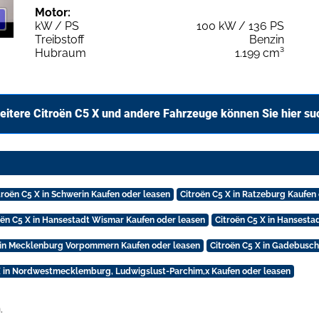
Motor:
kW / PS
100 kW / 136 PS
Treibstoff
Benzin
Hubraum
1.199 cm³
eitere Citroën C5 X und andere Fahrzeuge können Sie hier su
troën C5 X in Schwerin Kaufen oder leasen
Citroën C5 X in Ratzeburg Kaufen
oën C5 X in Hansestadt Wismar Kaufen oder leasen
Citroën C5 X in Hansesta
X in Mecklenburg Vorpommern Kaufen oder leasen
Citroën C5 X in Gadebusch
X in Nordwestmecklemburg, Ludwigslust-Parchim,x Kaufen oder leasen
.