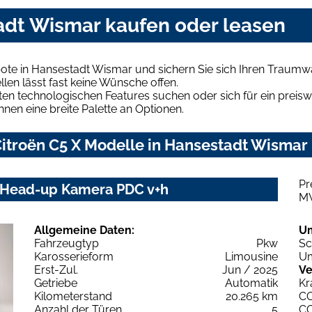
tadt Wismar kaufen oder leasen
bote in Hansestadt Wismar und sichern Sie sich Ihren Traumw
len lässt fast keine Wünsche offen.
en technologischen Features suchen oder sich für ein preiswe
hnen eine breite Palette an Optionen.
itroën C5 X Modelle in Hansestadt Wismar 
Pr
i Head-up Kamera PDC v+h
M
Allgemeine Daten:
U
Fahrzeugtyp
Pkw
Sc
Karosserieform
Limousine
Um
Erst-Zul.
Jun / 2025
Ve
Getriebe
Automatik
Kr
Kilometerstand
20.265 km
C
Anzahl der Türen
5
C