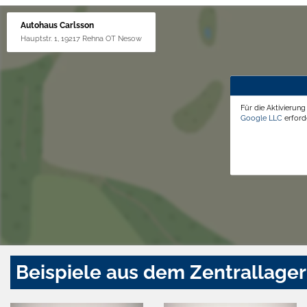
Autohaus Carlsson
Hauptstr. 1, 19217 Rehna OT Nesow
Für die Aktivierun
Google LLC
erforde
Beispiele aus dem Zentrallager