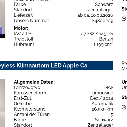
Farbe
Schwarz
St
Standort
Zentrallager
Lieferzeit
ab ca. 10.08.2026
Unsere Nummer
S4800209
Motor:
kW / PS
107 kW / 145 PS
Treibstoff
Benzin
Hubraum
1.199 cm³
Pr
eyless Klimaautom LED Apple Ca
M
Allgemeine Daten:
U
Fahrzeugtyp
Pkw
Um
Karosserieform
Limousine
St
Erst-Zul.
Dez / 2024
Getriebe
Automatik
Kilometerstand
26.939 km
Anzahl der Türen
5
Farbe
Schwarz
Standort
Zentrallager