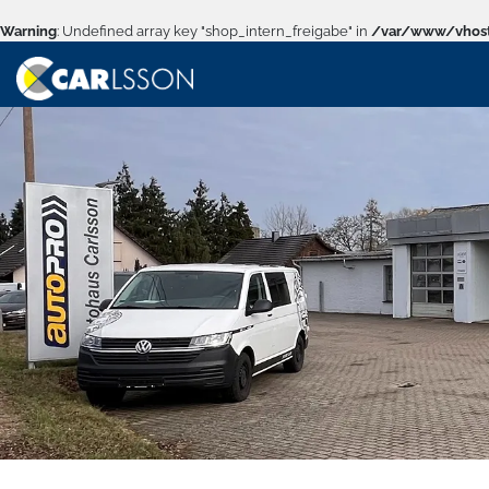
Warning
: Undefined array key "shop_intern_freigabe" in
/var/www/vhost