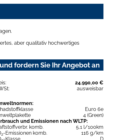
agen.
rtes, aber qualitativ hochwertiges
und fordern Sie Ihr Angebot an
eis:
24.990,00 €
WSt:
ausweisbar
mweltnormen:
hadstoffklasse
Euro 6e
weltplakette
4 (Green)
rbrauch und Emissionen nach WLTP:
aftstoffverbr. komb.
5,1 l/100km
O
-Emissionen komb.
116 g/km
2
O
-Klasse
D