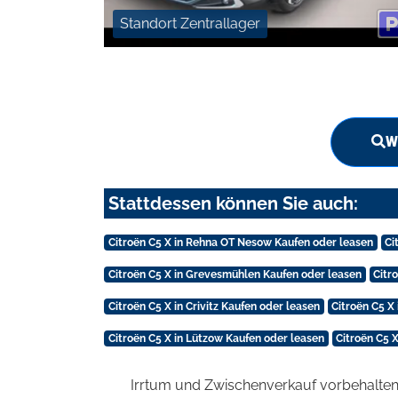
Standort Zentrallager
W
Stattdessen können Sie auch:
Citroën C5 X in Rehna OT Nesow Kaufen oder leasen
Ci
Citroën C5 X in Grevesmühlen Kaufen oder leasen
Citr
Citroën C5 X in Crivitz Kaufen oder leasen
Citroën C5 
Citroën C5 X in Lützow Kaufen oder leasen
Citroën C5 
Irrtum und Zwischenverkauf vorbehalten