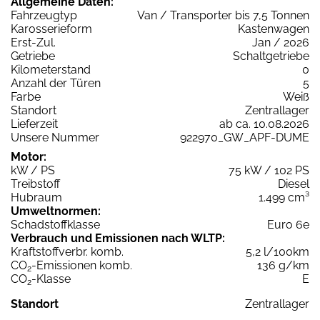
Allgemeine Daten:
Fahrzeugtyp
Van / Transporter bis 7,5 Tonnen
Karosserieform
Kastenwagen
Erst-Zul.
Jan / 2026
Getriebe
Schaltgetriebe
Kilometerstand
0
Anzahl der Türen
5
Farbe
Weiß
Standort
Zentrallager
Lieferzeit
ab ca. 10.08.2026
Unsere Nummer
922970_GW_APF-DUME
Motor:
kW / PS
75 kW / 102 PS
Treibstoff
Diesel
Hubraum
1.499 cm³
Umweltnormen:
Schadstoffklasse
Euro 6e
Verbrauch und Emissionen nach WLTP:
Kraftstoffverbr. komb.
5,2 l/100km
CO
-Emissionen komb.
136 g/km
2
CO
-Klasse
E
2
Standort
Zentrallager