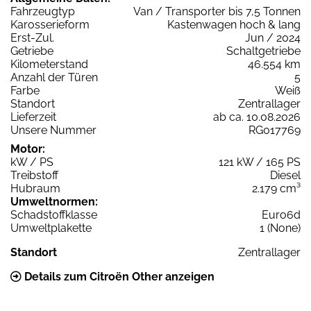
Fahrzeugtyp
Van / Transporter bis 7,5 Tonnen
Karosserieform
Kastenwagen hoch & lang
Erst-Zul.
Jun / 2024
Getriebe
Schaltgetriebe
Kilometerstand
46.554 km
Anzahl der Türen
5
Farbe
Weiß
Standort
Zentrallager
Lieferzeit
ab ca. 10.08.2026
Unsere Nummer
RG017769
Motor:
kW / PS
121 kW / 165 PS
Treibstoff
Diesel
Hubraum
2.179 cm³
Umweltnormen:
Schadstoffklasse
Euro6d
Umweltplakette
1 (None)
Standort
Zentrallager
Details zum Citroën Other anzeigen