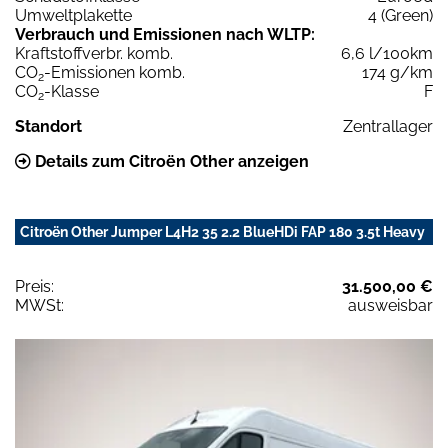
Umweltplakette
4 (Green)
Verbrauch und Emissionen nach WLTP:
Kraftstoffverbr. komb.
6,6 l/100km
CO
-Emissionen komb.
174 g/km
2
CO
-Klasse
F
2
Standort
Zentrallager
Details zum Citroën Other anzeigen
Citroën Other Jumper L4H2 35 2.2 BlueHDi FAP 180 3.5t Heavy
Preis:
31.500,00 €
MWSt:
ausweisbar