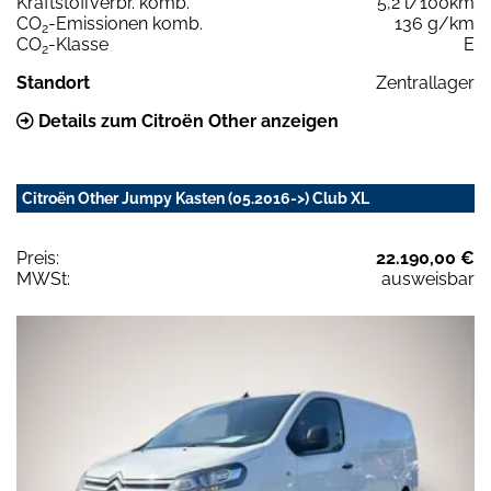
Kraftstoffverbr. komb.
5,2 l/100km
CO
-Emissionen komb.
136 g/km
2
CO
-Klasse
E
2
Standort
Zentrallager
Details zum Citroën Other anzeigen
Citroën Other Jumpy Kasten (05.2016->) Club XL
Preis:
22.190,00 €
MWSt:
ausweisbar