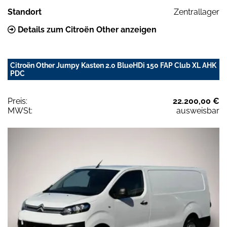
Standort
Zentrallager
Details zum Citroën Other anzeigen
Citroën Other Jumpy Kasten 2.0 BlueHDi 150 FAP Club XL AHK
PDC
Preis:
22.200,00 €
MWSt:
ausweisbar