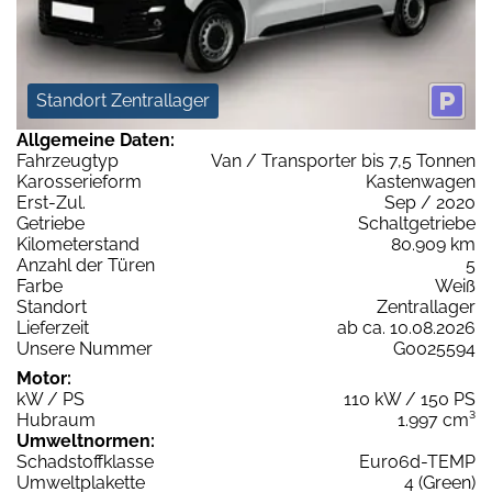
Standort Zentrallager
Allgemeine Daten:
Fahrzeugtyp
Van / Transporter bis 7,5 Tonnen
Karosserieform
Kastenwagen
Erst-Zul.
Sep / 2020
Getriebe
Schaltgetriebe
Kilometerstand
80.909 km
Anzahl der Türen
5
Farbe
Weiß
Standort
Zentrallager
Lieferzeit
ab ca. 10.08.2026
Unsere Nummer
G0025594
Motor:
kW / PS
110 kW / 150 PS
Hubraum
1.997 cm³
Umweltnormen:
Schadstoffklasse
Euro6d-TEMP
Umweltplakette
4 (Green)