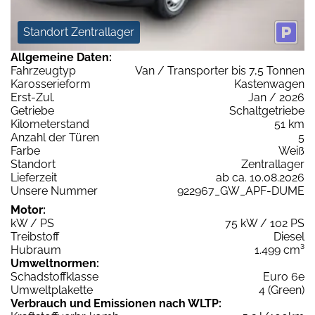
Standort Zentrallager
Allgemeine Daten:
Fahrzeugtyp
Van / Transporter bis 7,5 Tonnen
Karosserieform
Kastenwagen
Erst-Zul.
Jan / 2026
Getriebe
Schaltgetriebe
Kilometerstand
51 km
Anzahl der Türen
5
Farbe
Weiß
Standort
Zentrallager
Lieferzeit
ab ca. 10.08.2026
Unsere Nummer
922967_GW_APF-DUME
Motor:
kW / PS
75 kW / 102 PS
Treibstoff
Diesel
Hubraum
1.499 cm³
Umweltnormen:
Schadstoffklasse
Euro 6e
Umweltplakette
4 (Green)
Verbrauch und Emissionen nach WLTP: