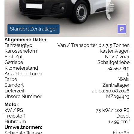
Standort Zentrallager
Allgemeine Daten:
Fahrzeugtyp
Van / Transporter bis 7,5 Tonnen
Karosserieform
Kastenwagen
Erst-Zul.
Nov / 2021
Getriebe
Schaltgetriebe
Kilometerstand
52.557 km
Anzahl der Türen
5
Farbe
Weiß
Standort
Zentrallager
Lieferzeit
ab ca. 10.08.2026
Unsere Nummer
MZ094423
Motor:
kW / PS
75 kW / 102 PS
Treibstoff
Diesel
Hubraum
1.499 cm³
Umweltnormen:
Schadstoffklasse
Euro6d