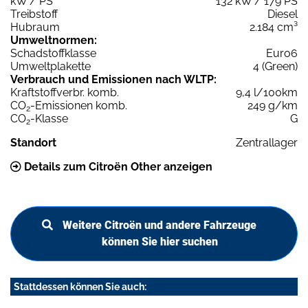
kW / PS
132 kW / 179 PS
Treibstoff
Diesel
Hubraum
2.184 cm³
Umweltnormen:
Schadstoffklasse
Euro6
Umweltplakette
4 (Green)
Verbrauch und Emissionen nach WLTP:
Kraftstoffverbr. komb.
9,4 l/100km
CO
-Emissionen komb.
249 g/km
2
CO
-Klasse
G
2
Standort
Zentrallager
Details zum Citroën Other anzeigen
Weitere Citroën und andere Fahrzeuge
können Sie hier suchen
Stattdessen können Sie auch: