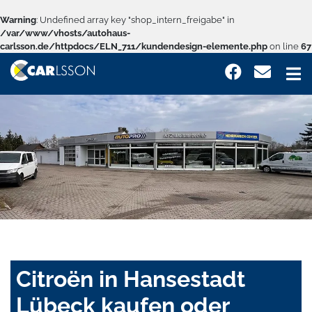
Warning
: Undefined array key "shop_intern_freigabe" in
/var/www/vhosts/autohaus-
carlsson.de/httpdocs/ELN_711/kundendesign-elemente.php
on line
67
Citroën in Hansestadt
Lübeck kaufen oder