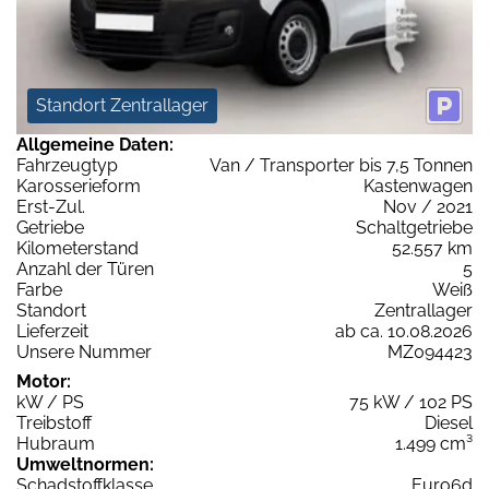
Standort Zentrallager
Allgemeine Daten:
Fahrzeugtyp
Van / Transporter bis 7,5 Tonnen
Karosserieform
Kastenwagen
Erst-Zul.
Nov / 2021
Getriebe
Schaltgetriebe
Kilometerstand
52.557 km
Anzahl der Türen
5
Farbe
Weiß
Standort
Zentrallager
Lieferzeit
ab ca. 10.08.2026
Unsere Nummer
MZ094423
Motor:
kW / PS
75 kW / 102 PS
Treibstoff
Diesel
Hubraum
1.499 cm³
Umweltnormen:
Schadstoffklasse
Euro6d