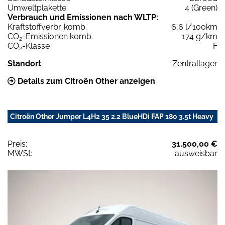
Umweltplakette
4 (Green)
Verbrauch und Emissionen nach WLTP:
Kraftstoffverbr. komb.
6,6 l/100km
CO
-Emissionen komb.
174 g/km
2
CO
-Klasse
F
2
Standort
Zentrallager
Details zum Citroën Other anzeigen
Citroën Other Jumper L4H2 35 2.2 BlueHDi FAP 180 3.5t Heavy
Preis:
31.500,00 €
MWSt:
ausweisbar