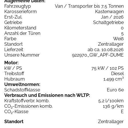
Allgemeine Daten:
Fahrzeugtyp
Van / Transporter bis 7,5 Tonnen
Karosserieform
Kastenwagen
Erst-Zul.
Jan / 2026
Getriebe
Schaltgetriebe
Kilometerstand
0
Anzahl der Türen
5
Farbe
Weiß
Standort
Zentrallager
Lieferzeit
ab ca. 10.08.2026
Unsere Nummer
922970_GW_APF-DUME
Motor:
kW / PS
75 kW / 102 PS
Treibstoff
Diesel
Hubraum
1.499 cm³
Umweltnormen:
Schadstoffklasse
Euro 6e
Verbrauch und Emissionen nach WLTP:
Kraftstoffverbr. komb.
5,2 l/100km
CO
-Emissionen komb.
136 g/km
2
CO
-Klasse
E
2
Standort
Zentrallager