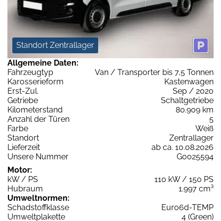
Standort Zentrallager
Allgemeine Daten:
Fahrzeugtyp
Van / Transporter bis 7,5 Tonnen
Karosserieform
Kastenwagen
Erst-Zul.
Sep / 2020
Getriebe
Schaltgetriebe
Kilometerstand
80.909 km
Anzahl der Türen
5
Farbe
Weiß
Standort
Zentrallager
Lieferzeit
ab ca. 10.08.2026
Unsere Nummer
G0025594
Motor:
kW / PS
110 kW / 150 PS
Hubraum
1.997 cm³
Umweltnormen:
Schadstoffklasse
Euro6d-TEMP
Umweltplakette
4 (Green)