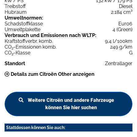
kW / PS
132 kW / 179 PS
Treibstoff
Diesel
Hubraum
2.184 cm³
Umweltnormen:
Schadstoffklasse
Euro6
Umweltplakette
4 (Green)
Verbrauch und Emissionen nach WLTP:
Kraftstoffverbr. komb.
9,4 l/100km
CO
-Emissionen komb.
249 g/km
2
CO
-Klasse
G
2
Standort
Zentrallager
Details zum Citroën Other anzeigen
Weitere Citroën und andere Fahrzeuge
können Sie hier suchen
Stattdessen können Sie auch: