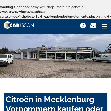
Warning
: Undefined array key "shop_intern_freigabe" in
/var/www/vhosts/autohaus-
carlsson.de/httpdocs/ELN_711/kundendesign-elemente.php
on line
67
Citroën in Mecklenburg
Vorpommern kaufen oder