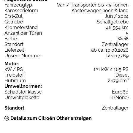
Fahrzeugtyp
Van / Transporter bis 7,5 Tonnen
Karosserieform
Kastenwagen hoch & lang
Erst-Zul.
Jun / 2024
Getriebe
Schaltgetriebe
Kilometerstand
46.554 km
Anzahl der Türen
5
Farbe
Weiß
Standort
Zentrallager
Lieferzeit
ab ca. 10.08.2026
Unsere Nummer
RG017769
Motor:
kW / PS
121 kW / 165 PS
Treibstoff
Diesel
Hubraum
2.179 cm³
Umweltnormen:
Schadstoffklasse
Euro6d
Umweltplakette
1 (None)
Standort
Zentrallager
Details zum Citroën Other anzeigen