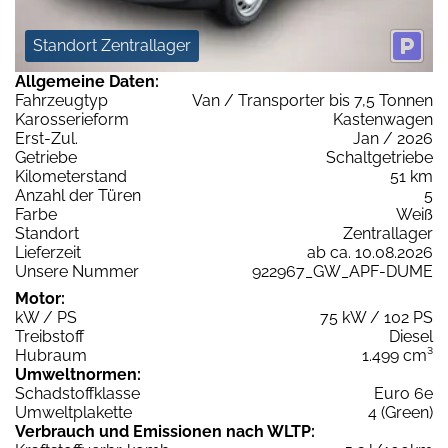
Standort Zentrallager
Allgemeine Daten:
Fahrzeugtyp
Van / Transporter bis 7,5 Tonnen
Karosserieform
Kastenwagen
Erst-Zul.
Jan / 2026
Getriebe
Schaltgetriebe
Kilometerstand
51 km
Anzahl der Türen
5
Farbe
Weiß
Standort
Zentrallager
Lieferzeit
ab ca. 10.08.2026
Unsere Nummer
922967_GW_APF-DUME
Motor:
kW / PS
75 kW / 102 PS
Treibstoff
Diesel
Hubraum
1.499 cm³
Umweltnormen:
Schadstoffklasse
Euro 6e
Umweltplakette
4 (Green)
Verbrauch und Emissionen nach WLTP: