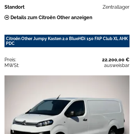
Standort
Zentrallager
Details zum Citroën Other anzeigen
Citroën Other Jumpy Kasten 2.0 BlueHDi 150 FAP Club XL AHK
PDC
Preis:
22.200,00 €
MWSt:
ausweisbar