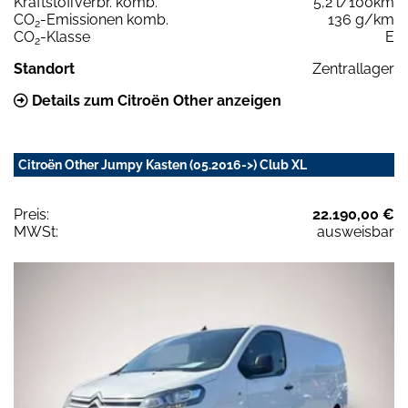
Kraftstoffverbr. komb.
5,2 l/100km
CO
-Emissionen komb.
136 g/km
2
CO
-Klasse
E
2
Standort
Zentrallager
Details zum Citroën Other anzeigen
Citroën Other Jumpy Kasten (05.2016->) Club XL
Preis:
22.190,00 €
MWSt:
ausweisbar