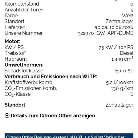
Kilometerstand
0
Anzahl der Türen
5
Farbe
Weiß
Standort
Zentrallager
Lieferzeit
ab ca. 10.08.2026
Unsere Nummer
922970_GW_APF-DUME
Motor:
kW / PS
75 kW / 102 PS
Treibstoff
Diesel
Hubraum
1.499 cm³
Umweltnormen:
Schadstoffklasse
Euro 6e
Verbrauch und Emissionen nach WLTP:
Kraftstoffverbr. komb.
5,2 l/100km
CO
-Emissionen komb.
136 g/km
2
CO
-Klasse
E
2
Standort
Zentrallager
Details zum Citroën Other anzeigen
Citroën Other Berlingo Kasten L2H1 XL 1.5 Sofort Verfügbar