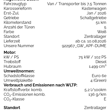
Fahrzeugtyp
Van / Transporter bis 7,5 Tonnen
Karosserieform
Kastenwagen
Erst-Zul.
Jan / 2026
Getriebe
Schaltgetriebe
Kilometerstand
51 km
Anzahl der Türen
5
Farbe
Weiß
Standort
Zentrallager
Lieferzeit
ab ca. 10.08.2026
Unsere Nummer
922967_GW_APF-DUME
Motor:
kW / PS
75 kW / 102 PS
Treibstoff
Diesel
Hubraum
1.499 cm³
Umweltnormen:
Schadstoffklasse
Euro 6e
Umweltplakette
4 (Green)
Verbrauch und Emissionen nach WLTP:
Kraftstoffverbr. komb.
5,2 l/100km
CO
-Emissionen komb.
136 g/km
2
CO
-Klasse
E
2
Standort
Zentrallager