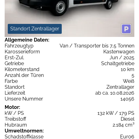
Standort Zentrallager
Allgemeine Daten:
Fahrzeugtyp
Van / Transporter bis 7,5 Tonnen
Karosserieform
Kastenwagen
Erst-Zul.
Jun / 2025
Getriebe
Schaltgetriebe
Kilometerstand
10 km
Anzahl der Türen
5
Farbe
Weiß
Standort
Zentrallager
Lieferzeit
ab ca. 10.08.2026
Unsere Nummer
14056
Motor:
kW / PS
132 kW / 179 PS
Treibstoff
Diesel
Hubraum
2.184 cm³
Umweltnormen:
Schadstoffklasse
Euro6