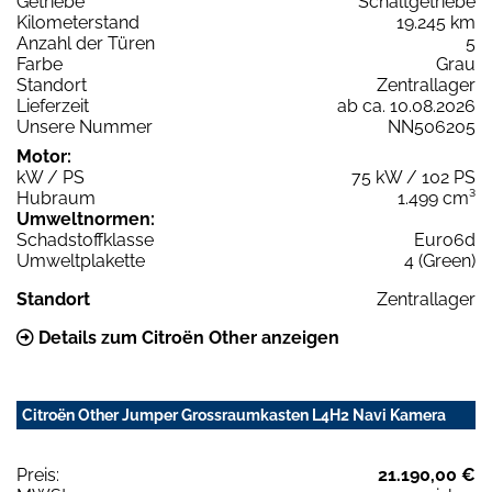
Getriebe
Schaltgetriebe
Kilometerstand
19.245 km
Anzahl der Türen
5
Farbe
Grau
Standort
Zentrallager
Lieferzeit
ab ca. 10.08.2026
Unsere Nummer
NN506205
Motor:
kW / PS
75 kW / 102 PS
Hubraum
1.499 cm³
Umweltnormen:
Schadstoffklasse
Euro6d
Umweltplakette
4 (Green)
Standort
Zentrallager
Details zum Citroën Other anzeigen
Citroën Other Jumper Grossraumkasten L4H2 Navi Kamera
Preis:
21.190,00 €