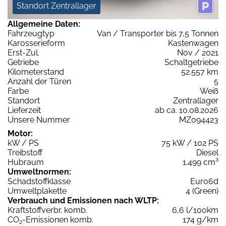
Standort Zentrallager
Allgemeine Daten:
Fahrzeugtyp
Van / Transporter bis 7,5 Tonnen
Karosserieform
Kastenwagen
Erst-Zul.
Nov / 2021
Getriebe
Schaltgetriebe
Kilometerstand
52.557 km
Anzahl der Türen
5
Farbe
Weiß
Standort
Zentrallager
Lieferzeit
ab ca. 10.08.2026
Unsere Nummer
MZ094423
Motor:
kW / PS
75 kW / 102 PS
Treibstoff
Diesel
Hubraum
1.499 cm³
Umweltnormen:
Schadstoffklasse
Euro6d
Umweltplakette
4 (Green)
Verbrauch und Emissionen nach WLTP:
Kraftstoffverbr. komb.
6,6 l/100km
CO
-Emissionen komb.
174 g/km
2