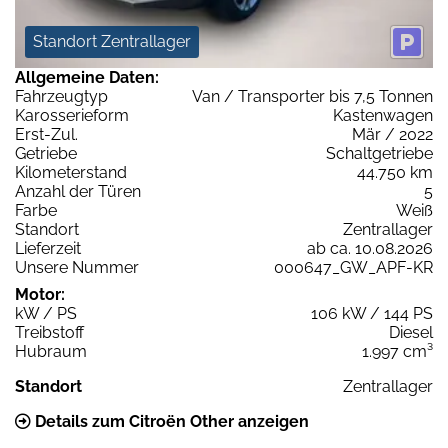
Standort Zentrallager
Allgemeine Daten:
Fahrzeugtyp
Van / Transporter bis 7,5 Tonnen
Karosserieform
Kastenwagen
Erst-Zul.
Mär / 2022
Getriebe
Schaltgetriebe
Kilometerstand
44.750 km
Anzahl der Türen
5
Farbe
Weiß
Standort
Zentrallager
Lieferzeit
ab ca. 10.08.2026
Unsere Nummer
000647_GW_APF-KR
Motor:
kW / PS
106 kW / 144 PS
Treibstoff
Diesel
Hubraum
1.997 cm³
Standort
Zentrallager
Details zum Citroën Other anzeigen