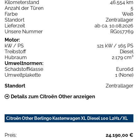
Kilometerstand
46.554 km
Anzahl der Türen
5
Farbe
Weiß
Standort
Zentrallager
Lieferzeit
ab ca. 10.08.2026
Unsere Nummer
RG017769
Motor:
kW / PS
121 kW / 165 PS
Treibstoff
Diesel
Hubraum
2.179 cm³
Umweltnormen:
Schadstoffklasse
Euro6d
Umweltplakette
1 (None)
Standort
Zentrallager
Details zum Citroën Other anzeigen
Citroën Other Berlingo Kastenwagen XL Diesel 100 L2H1/XL
Preis:
24.190,00 €