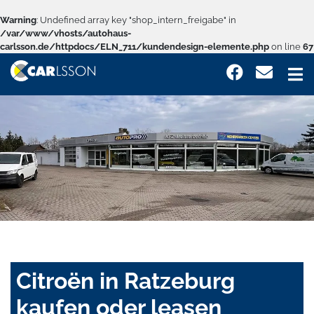
Warning
: Undefined array key "shop_intern_freigabe" in
/var/www/vhosts/autohaus-
carlsson.de/httpdocs/ELN_711/kundendesign-elemente.php
on line
67
Citroën in Ratzeburg
kaufen oder leasen