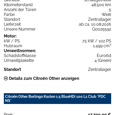
Kilometerstand
48.500 km
Anzahl der Türen
5
Farbe
Weiß
Standort
Zentrallager
Lieferzeit
ab ca. 10.08.2026
Unsere Nummer
G0025592
Motor:
kW / PS
75 kW / 102 PS
Hubraum
1.499 cm³
Umweltnormen:
Schadstoffklasse
Euro6d
Umweltplakette
4 (Green)
Standort
Zentrallager
Details zum Citroën Other anzeigen
Citroën Other Berlingo Kasten 1.5 BlueHDi 100 L1 Club *PDC
NS*
Preis:
17.700,00 €